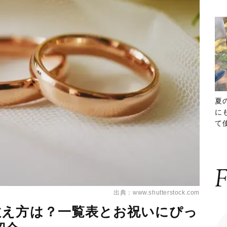
夏
に
て
ッ
F
出典：www.shutterstock.com
数え方は？一覧表とお祝いにぴっ