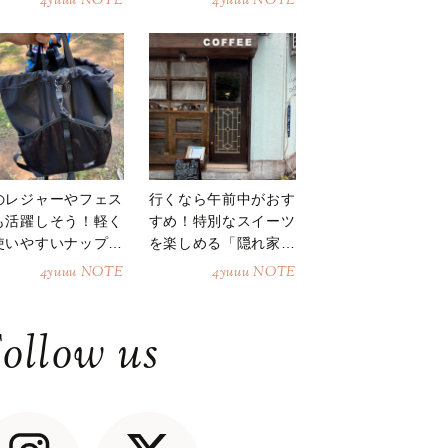
4yuuu NOTE
4yuuu NOTE
のレジャーやフェス
行くなら午前中がおす
も活躍しそう！軽く
すめ！特別なスイーツ
使いやすいナップサ
を楽しめる「隠れ家カ
ク
フェ」
4yuuu NOTE
4yuuu NOTE
ollow us