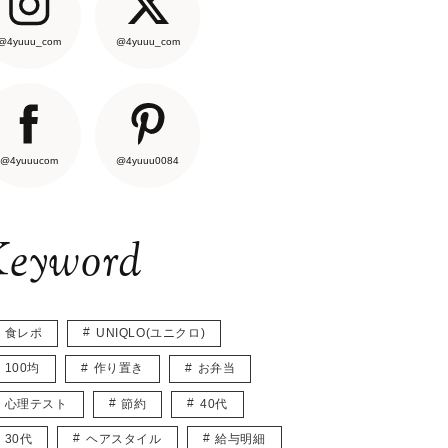
@4yuuu_com
@4yuuu_com
@4yuuucom
@4yuuu0084
eyword
食レポ
UNIQLO(ユニクロ)
100均
作り置き
お弁当
心理テスト
節約
40代
30代
ヘアスタイル
給与明細