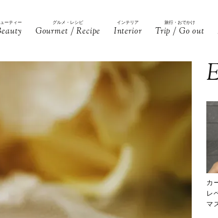
ビューティー
グルメ・レシピ
インテリア
旅行・おでかけ
Beauty
Gourmet / Recipe
Interior
Trip / Go out
E
カ
レ
マ
下