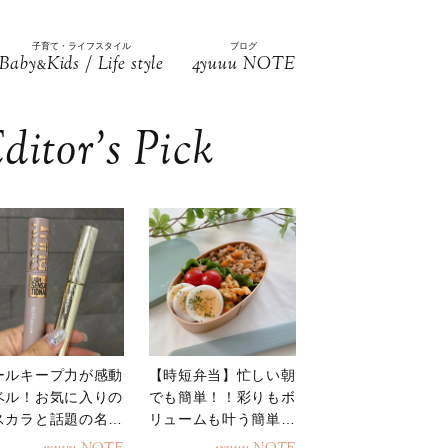
子育て・ライフスタイル
ブログ
Baby
Kids / Life style
4yuuu NOTE
&
ditor’s Pick
ールキープ力が感動
【時短弁当】忙しい朝
ベル！お気に入りの
でも簡単！！彩りもボ
スカラと話題の名品
リュームも叶う簡単そ
地
ぼろ弁当！