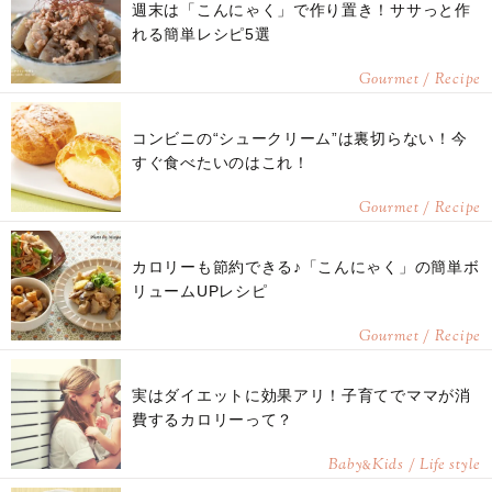
週末は「こんにゃく」で作り置き！ササっと作
れる簡単レシピ5選
Gourmet / Recipe
コンビニの“シュークリーム”は裏切らない！今
すぐ食べたいのはこれ！
Gourmet / Recipe
カロリーも節約できる♪「こんにゃく」の簡単ボ
リュームUPレシピ
Gourmet / Recipe
実はダイエットに効果アリ！子育てでママが消
費するカロリーって？
Baby
Kids / Life style
&