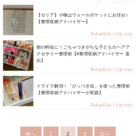
【セリア】小物はウォールポケットにお任せ♪
【整理収納アドバイザー】
Baby
Kids / Life style
&
朝の時短に！ごちゃつきがちな子どものヘアア
クセサリー整理術【#整理収納アドバイザー 直
伝】
Baby
Kids / Life style
&
イライラ解消！「ひっつき虫」を使った整理術
【整理収納アドバイザーが実践】
Baby
Kids / Life style
&
前へ
1
2
3
次へ