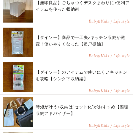
【無印良品】ごちゃつくデスクまわりに♪便利ア
イテムを使った収納術
Baby
Kids / Life style
&
【ダイソー】商品で一工夫♪キッチン収納が激
変！使いやすくなった【吊戸棚編】
Baby
Kids / Life style
&
【ダイソー】のアイテムで使いにくいキッチン
を攻略【シンク下収納編】
Baby
Kids / Life style
&
時短が叶う♪収納は“セット化”がおすすめ【整理
収納アドバイザー】
Baby
Kids / Life style
&