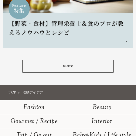
Feature
特集
【野菜・食材】管理栄養士＆食のプロが教
えるノウハウとレシピ
more
TOP
収納アイデア
Fashion
Beauty
Gourmet / Recipe
Interior
Trip / Go out
Baby
Kids / Life style
&