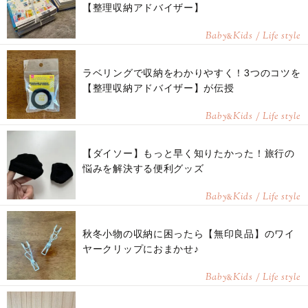
【整理収納アドバイザー】
Baby
Kids / Life style
&
ラベリングで収納をわかりやすく！3つのコツを
【整理収納アドバイザー】が伝授
Baby
Kids / Life style
&
【ダイソー】もっと早く知りたかった！旅行の
悩みを解決する便利グッズ
Baby
Kids / Life style
&
秋冬小物の収納に困ったら【無印良品】のワイ
ヤークリップにおまかせ♪
Baby
Kids / Life style
&