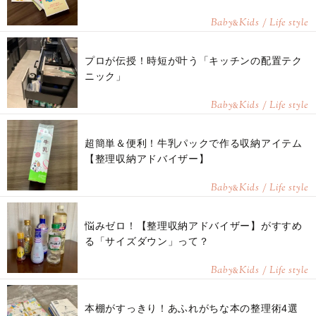
Baby
Kids / Life style
&
プロが伝授！時短が叶う「キッチンの配置テク
ニック」
Baby
Kids / Life style
&
超簡単＆便利！牛乳パックで作る収納アイテム
【整理収納アドバイザー】
Baby
Kids / Life style
&
悩みゼロ！【整理収納アドバイザー】がすすめ
る「サイズダウン」って？
Baby
Kids / Life style
&
本棚がすっきり！あふれがちな本の整理術4選