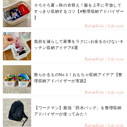
そろそろ夏→秋の衣替え！服を上手に手放して
すっきり収納するコツ【#整理収納アドバイザー
】
Baby
Kids / Life style
&
負担を減らして家事をラクに♪お金をかけないキ
ッチン収納アイデア4選
Baby
Kids / Life style
&
散らかるものNo.1！おもちゃ収納アイデア【整
理収納アドバイザーが実践】
Baby
Kids / Life style
&
【ワークマン】最強「防水バッグ」を整理収納
アドバイザーが使ってみた！
Baby
Kids / Life style
&