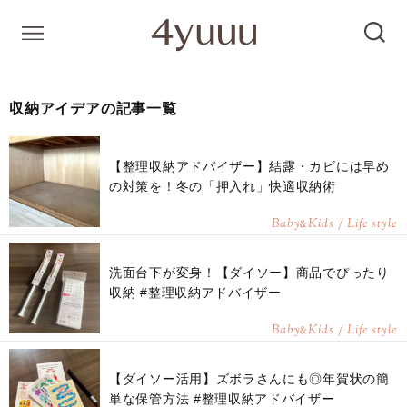
収納アイデアの記事一覧
【整理収納アドバイザー】結露・カビには早め
の対策を！冬の「押入れ」快適収納術
Baby
Kids / Life style
&
洗面台下が変身！【ダイソー】商品でぴったり
収納 #整理収納アドバイザー
Baby
Kids / Life style
&
【ダイソー活用】ズボラさんにも◎年賀状の簡
単な保管方法 #整理収納アドバイザー