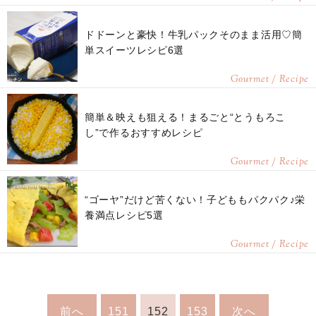
ドドーンと豪快！牛乳パックそのまま活用♡簡
単スイーツレシピ6選
Gourmet / Recipe
簡単＆映えも狙える！まるごと“とうもろこ
し”で作るおすすめレシピ
Gourmet / Recipe
“ゴーヤ”だけど苦くない！子どももパクパク♪栄
養満点レシピ5選
Gourmet / Recipe
前へ
151
152
153
次へ