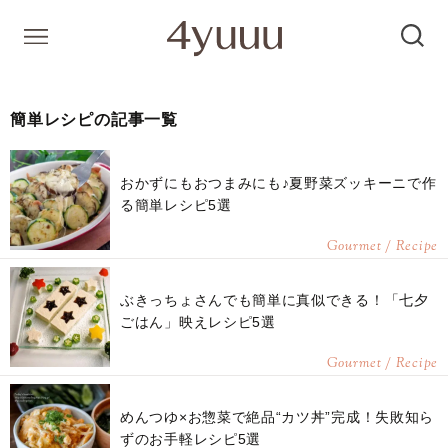
簡単レシピの記事一覧
おかずにもおつまみにも♪夏野菜ズッキーニで作
る簡単レシピ5選
Gourmet / Recipe
ぶきっちょさんでも簡単に真似できる！「七夕
ごはん」映えレシピ5選
Gourmet / Recipe
めんつゆ×お惣菜で絶品“カツ丼”完成！失敗知ら
ずのお手軽レシピ5選