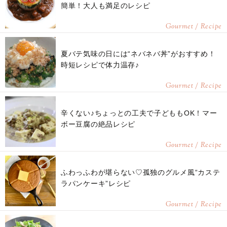
簡単！大人も満足のレシピ
Gourmet / Recipe
夏バテ気味の日には“ネバネバ丼”がおすすめ！
時短レシピで体力温存♪
Gourmet / Recipe
辛くない♪ちょっとの工夫で子どももOK！マー
ボー豆腐の絶品レシピ
Gourmet / Recipe
ふわっふわが堪らない♡孤独のグルメ風“カステ
ラパンケーキ”レシピ
Gourmet / Recipe