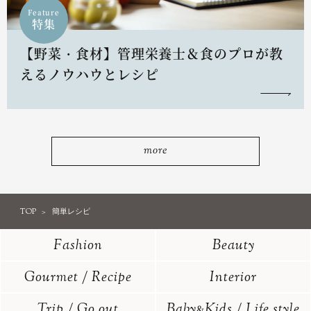
Feature
特集
【野菜・食材】管理栄養士＆食のプロが教
えるノウハウとレシピ
more
TOP
簡単レシピ
Fashion
Beauty
Gourmet / Recipe
Interior
Trip / Go out
Baby
Kids / Life style
&