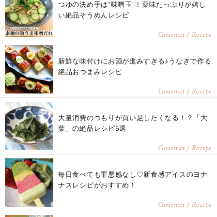
つゆの決め手は“味噌玉”！薬味たっぷりが嬉し
い絶品そうめんレシピ
Gourmet / Recipe
新鮮な味付けにお酒が進みすぎる♪うなぎで作る
絶品おつまみレシピ
Gourmet / Recipe
大量消費のつもりが買い足したくなる！？「大
葉」の絶品レシピ5選
Gourmet / Recipe
毎日食べても罪悪感なし♡新食感アイスのヨナ
ナスレシピがおすすめ！
Gourmet / Recipe