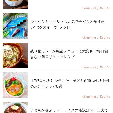
Gourmet / Recipe
ひんやりもサクサクも人気♡子どもと作りた
い“七夕スイーツ”レシピ
Gourmet / Recipe
残り物カレーが絶品メニューに大変身♡毎日飽
きない簡単リメイクレシピ
Gourmet / Recipe
【7/7は七夕】今年こそ！子どもが喜ぶ七夕仕様
のお弁当レシピ5選
Gourmet / Recipe
子どもが喜ぶカレーライスの秘訣は？一工夫で