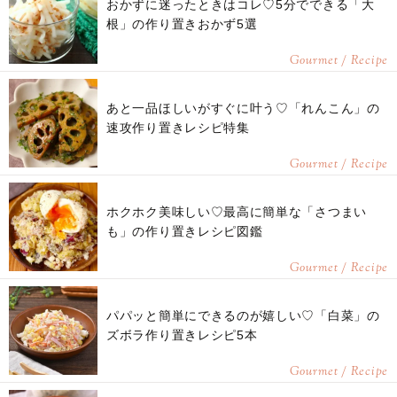
おかずに迷ったときはコレ♡5分でできる「大
根」の作り置きおかず5選
Gourmet / Recipe
あと一品ほしいがすぐに叶う♡「れんこん」の
速攻作り置きレシピ特集
Gourmet / Recipe
ホクホク美味しい♡最高に簡単な「さつまい
も」の作り置きレシピ図鑑
Gourmet / Recipe
パパッと簡単にできるのが嬉しい♡「白菜」の
ズボラ作り置きレシピ5本
Gourmet / Recipe