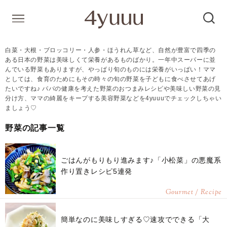
白菜・大根・ブロッコリー・人参・ほうれん草など、自然が豊富で四季の
ある日本の野菜は美味しくて栄養があるものばかり。一年中スーパーに並
んでいる野菜もありますが、やっぱり旬のものには栄養がいっぱい！ママ
としては、食育のためにもその時々の旬の野菜を子どもに食べさせてあげ
たいですね♪ パパの健康を考えた野菜のおつまみレシピや美味しい野菜の見
分け方、ママの綺麗をキープする美容野菜などを4yuuuでチェックしちゃい
ましょう♡
野菜の記事一覧
ごはんがもりもり進みます♪「小松菜」の悪魔系
作り置きレシピ5連発
Gourmet / Recipe
簡単なのに美味しすぎる♡速攻でできる「大