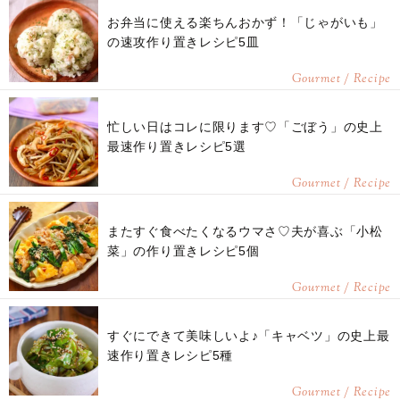
お弁当に使える楽ちんおかず！「じゃがいも」
の速攻作り置きレシピ5皿
Gourmet / Recipe
忙しい日はコレに限ります♡「ごぼう」の史上
最速作り置きレシピ5選
Gourmet / Recipe
またすぐ食べたくなるウマさ♡夫が喜ぶ「小松
菜」の作り置きレシピ5個
Gourmet / Recipe
すぐにできて美味しいよ♪「キャベツ」の史上最
速作り置きレシピ5種
Gourmet / Recipe