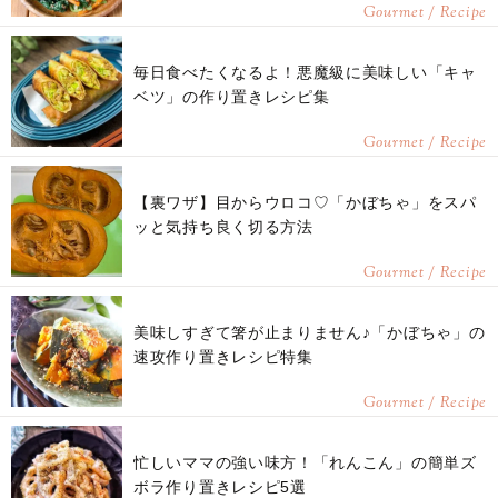
Gourmet / Recipe
毎日食べたくなるよ！悪魔級に美味しい「キャ
ベツ」の作り置きレシピ集
Gourmet / Recipe
【裏ワザ】目からウロコ♡「かぼちゃ」をスパ
ッと気持ち良く切る方法
Gourmet / Recipe
美味しすぎて箸が止まりません♪「かぼちゃ」の
速攻作り置きレシピ特集
Gourmet / Recipe
忙しいママの強い味方！「れんこん」の簡単ズ
ボラ作り置きレシピ5選