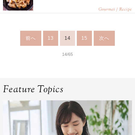
Gourmet / Recipe
前へ
13
14
15
次へ
14/65
Feature Topics