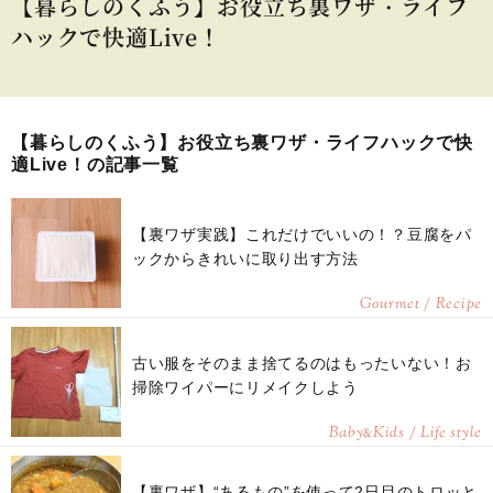
【暮らしのくふう】お役立ち裏ワザ・ライフ
ハックで快適Live！
【暮らしのくふう】お役立ち裏ワザ・ライフハックで快
適Live！の記事一覧
【裏ワザ実践】これだけでいいの！？豆腐をパ
ックからきれいに取り出す方法
Gourmet / Recipe
古い服をそのまま捨てるのはもったいない！お
掃除ワイパーにリメイクしよう
Baby
Kids / Life style
&
【裏ワザ】“あるもの”を使って2日目のトロッと