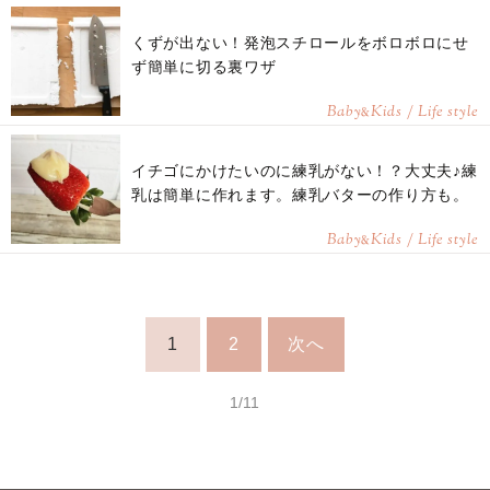
くずが出ない！発泡スチロールをボロボロにせ
ず簡単に切る裏ワザ
Baby
Kids / Life style
&
イチゴにかけたいのに練乳がない！？大丈夫♪練
乳は簡単に作れます。練乳バターの作り方も。
Baby
Kids / Life style
&
1
2
次へ
1/11