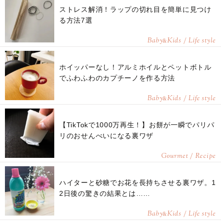
ストレス解消！ラップの切れ目を簡単に見つけ
る方法7選
Baby
Kids / Life style
&
ホイッパーなし！アルミホイルとペットボトル
でふわふわのカプチーノを作る方法
Baby
Kids / Life style
&
【TikTokで1000万再生！】お餅が一瞬でパリパ
リのおせんべいになる裏ワザ
Gourmet / Recipe
ハイターと砂糖でお花を長持ちさせる裏ワザ。1
2日後の驚きの結果とは……
Baby
Kids / Life style
&