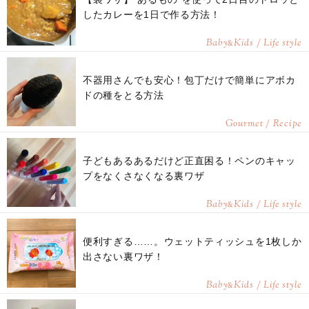
したカレーを1日で作る方法！
Baby
Kids / Life style
&
不器用さんでも安心！包丁だけで簡単にアボカ
ドの種をとる方法
Gourmet / Recipe
子どもあるあるだけど正直困る！ペンのキャッ
プをなくさなくなる裏ワザ
Baby
Kids / Life style
&
便利すぎる……。ウェットティッシュを1枚しか
出さない裏ワザ！
Baby
Kids / Life style
&