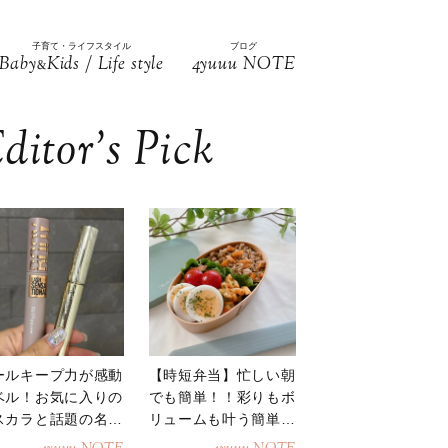
子育て・ライフスタイル
ブログ
Baby
Kids / Life style
4yuuu NOTE
&
ditor’s Pick
ールキープ力が感動
【時短弁当】忙しい朝
ベル！お気に入りの
でも簡単！！彩りもボ
スカラと話題の名品
リュームも叶う簡単そ
地
ぼろ弁当！