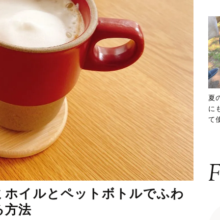
夏
に
て
ッ
F
ミホイルとペットボトルでふわ
る方法