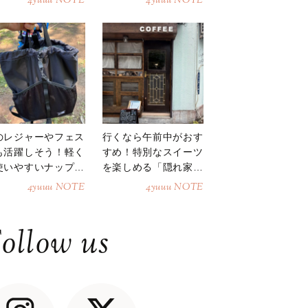
4yuuu NOTE
4yuuu NOTE
のレジャーやフェス
行くなら午前中がおす
も活躍しそう！軽く
すめ！特別なスイーツ
使いやすいナップサ
を楽しめる「隠れ家カ
ク
フェ」
4yuuu NOTE
4yuuu NOTE
ollow us