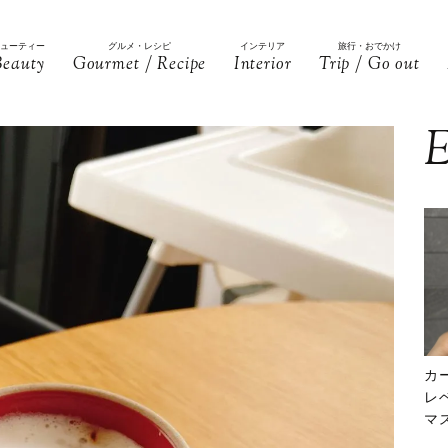
ビューティー
グルメ・レシピ
インテリア
旅行・おでかけ
Beauty
Gourmet / Recipe
Interior
Trip / Go out
E
カ
レ
マ
下