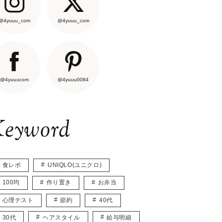
@4yuuu_com
@4yuuu_com
@4yuuucom
@4yuuu0084
eyword
食レポ
UNIQLO(ユニクロ)
100均
作り置き
お弁当
心理テスト
節約
40代
30代
ヘアスタイル
給与明細