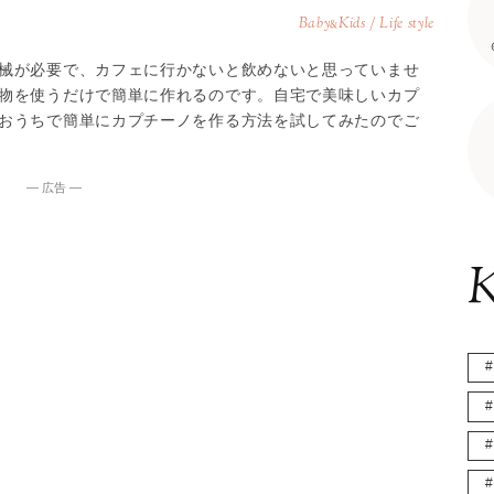
Baby
Kids / Life style
&
械が必要で、カフェに行かないと飲めないと思っていませ
物を使うだけで簡単に作れるのです。自宅で美味しいカプ
おうちで簡単にカプチーノを作る方法を試してみたのでご
― 広告 ―
K