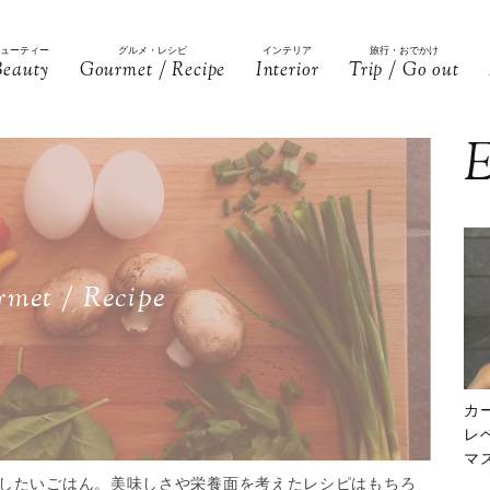
ビューティー
グルメ・レシピ
インテリア
旅行・おでかけ
Beauty
Gourmet / Recipe
Interior
Trip / Go out
E
met / Recipe
カ
レ
マ
下
したいごはん。美味しさや栄養面を考えたレシピはもちろ