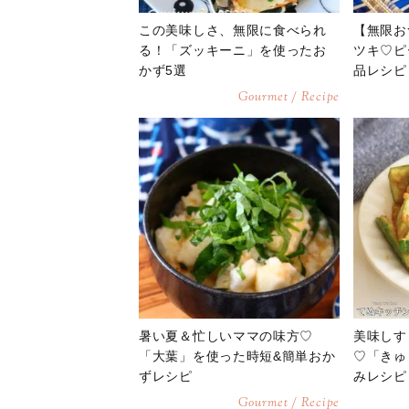
この美味しさ、無限に食べられ
【無限お
る！「ズッキーニ」を使ったお
ツキ♡ピ
かず5選
品レシピ
Gourmet / Recipe
暑い夏＆忙しいママの味方♡
美味しす
「大葉」を使った時短&簡単おか
♡「きゅ
ずレシピ
みレシピ
Gourmet / Recipe