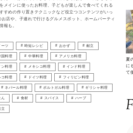
をメインに使ったお料理、子どもが楽しんで食べてくれる
すすめの作り置きテクニックなど役立つコンテンツがいっ
のお店や、子連れで行けるグルメスポット、ホームパーティ
情報も。
イーツ
時短レシピ
おかず
献立
韓国料理
中華料理
アメリカ料理
夏
に
イン料理
メキシコ料理
インド料理
て
ルコ料理
ドイツ料理
フィリピン料理
ッ
ネパール料理
ポルトガル料理
ギリシャ料理
はん
食材
スパイス
ハーブ
F
献立