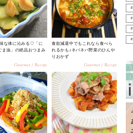
味な体に沁みる♡「に
食欲減退中でもこれなら食べら
ごま油」の絶品おつまみ
れるかも♪ネバネバ野菜のひんや
りおかず
Gourmet / Recipe
Gourmet / Recipe