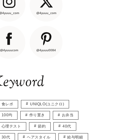
@4yuuu_com
@4yuuu_com
@4yuuucom
@4yuuu0084
eyword
食レポ
UNIQLO(ユニクロ)
100均
作り置き
お弁当
心理テスト
節約
40代
30代
ヘアスタイル
給与明細