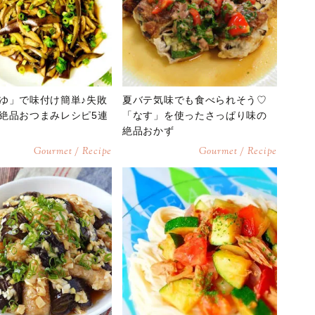
ゆ」で味付け簡単♪失敗
夏バテ気味でも食べられそう♡
絶品おつまみレシピ5連
「なす」を使ったさっぱり味の
絶品おかず
Gourmet / Recipe
Gourmet / Recipe