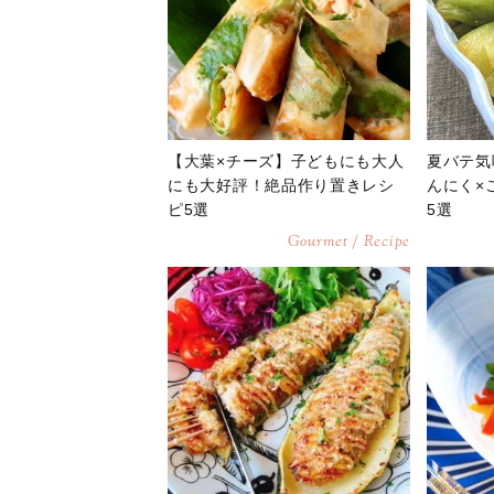
【大葉×チーズ】子どもにも大人
夏バテ気
にも大好評！絶品作り置きレシ
んにく×
ピ5選
5選
Gourmet / Recipe