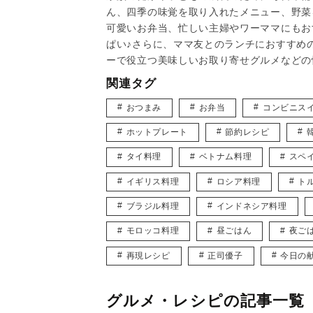
ん、四季の味覚を取り入れたメニュー、野菜
可愛いお弁当、忙しい主婦やワーママにもお
ぱい♪さらに、ママ友とのランチにおすすめ
ーで役立つ美味しいお取り寄せグルメなどの
関連タグ
おつまみ
お弁当
コンビニス
ホットプレート
節約レシピ
タイ料理
ベトナム料理
スペ
イギリス料理
ロシア料理
ト
ブラジル料理
インドネシア料理
モロッコ料理
昼ごはん
夜ご
再現レシピ
正司優子
今日の
グルメ・レシピの記事一覧