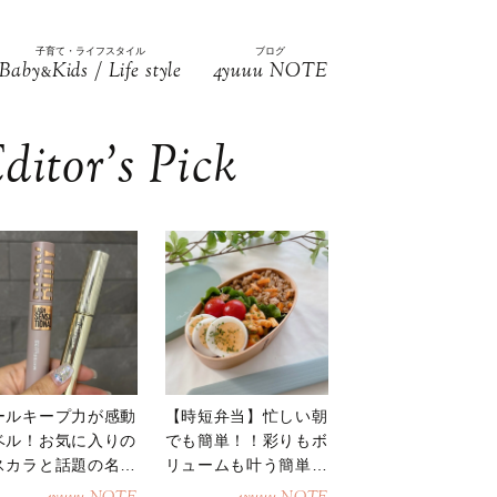
子育て・ライフスタイル
ブログ
Baby
Kids / Life style
4yuuu NOTE
&
ditor’s Pick
ールキープ力が感動
【時短弁当】忙しい朝
ベル！お気に入りの
でも簡単！！彩りもボ
スカラと話題の名品
リュームも叶う簡単そ
地
ぼろ弁当！