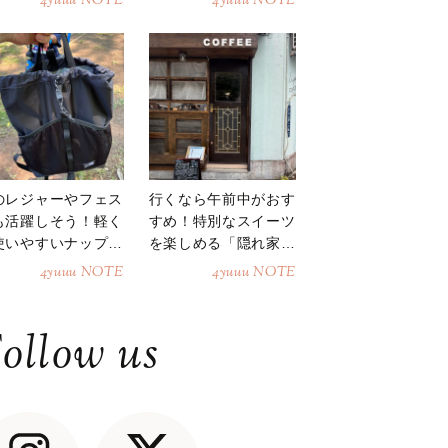
4yuuu NOTE
4yuuu NOTE
のレジャーやフェス
行くなら午前中がおす
も活躍しそう！軽く
すめ！特別なスイーツ
使いやすいナップサ
を楽しめる「隠れ家カ
ク
フェ」
4yuuu NOTE
4yuuu NOTE
ollow us