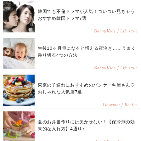
韓国でも不倫ドラマが人気！ついつい見ちゃう
おすすめ韓国ドラマ7選
Baby
Kids / Life style
&
生後10ヶ月頃になると増える夜泣き……うまく
乗り切る4つの方法
Baby
Kids / Life style
&
東京の子連れにおすすめのパンケーキ屋さん♡
おしゃれな人気店7選
Gourmet / Recipe
夏のお弁当作りには欠かせない！【保冷剤の効
果的な入れ方】4通り♪