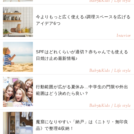
Baby
Kids / Life style
&
今よりもっと広く使える♪調理スペースを広げる
アイデア6つ
Interior
SPFはどれくらいが適切？赤ちゃんでも使える
日焼け止め最新情報♪
Baby
Kids / Life style
&
行動範囲が広がる夏休み…中学生の門限や外出
範囲はどう決めたら良い？
Baby
Kids / Life style
&
魔窟になりやすい「納戸」は《ニトリ・無印良
品》で整理&収納！