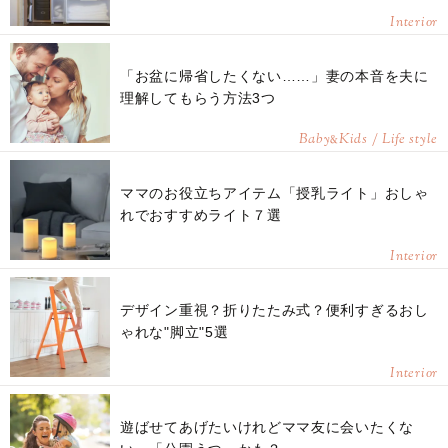
Interior
「お盆に帰省したくない……」妻の本音を夫に
理解してもらう方法3つ
Baby
Kids / Life style
&
ママのお役立ちアイテム「授乳ライト」おしゃ
れでおすすめライト７選
Interior
デザイン重視？折りたたみ式？便利すぎるおし
ゃれな"脚立"5選
Interior
遊ばせてあげたいけれどママ友に会いたくな