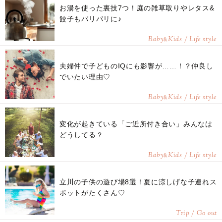
お湯を使った裏技7つ！庭の雑草取りやレタス&
餃子もパリパリに♪
Baby
Kids / Life style
&
夫婦仲で子どものIQにも影響が……！？仲良し
でいたい理由♡
Baby
Kids / Life style
&
変化が起きている「ご近所付き合い」みんなは
どうしてる？
Baby
Kids / Life style
&
立川の子供の遊び場8選！夏に涼しげな子連れス
ポットがたくさん♡
Trip / Go out