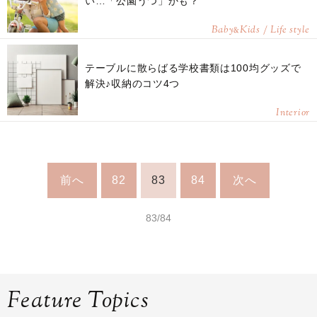
い…「公園うつ」かも？
Baby
Kids / Life style
&
テーブルに散らばる学校書類は100均グッズで
解決♪収納のコツ4つ
Interior
前へ
82
83
84
次へ
83/84
Feature Topics