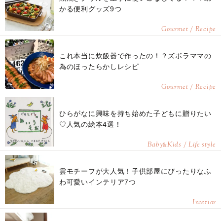
かる便利グッズ9つ
Gourmet / Recipe
これ本当に炊飯器で作ったの！？ズボラママの
為のほったらかしレシピ
Gourmet / Recipe
ひらがなに興味を持ち始めた子どもに贈りたい
♡人気の絵本4選！
Baby
Kids / Life style
&
雲モチーフが大人気！子供部屋にぴったりなふ
わ可愛いインテリア7つ
Interior