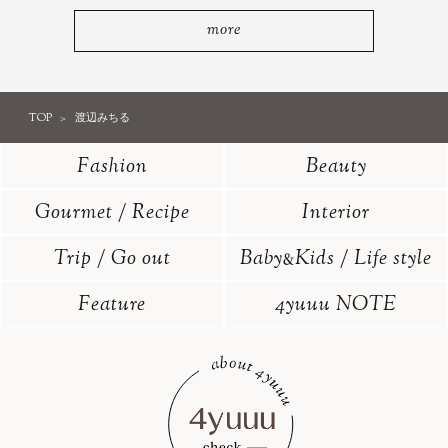
more
TOP
渡辺みちる
Fashion
Beauty
Gourmet / Recipe
Interior
Trip / Go out
Baby
Kids / Life style
&
Feature
4yuuu NOTE