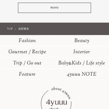
more
TOP
吉田青央
Fashion
Beauty
Gourmet / Recipe
Interior
Trip / Go out
Baby
Kids / Life style
&
Feature
4yuuu NOTE