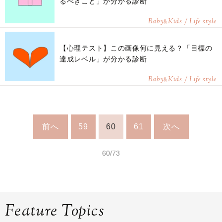
るべきこと」が分かる診断
Baby
Kids / Life style
&
【心理テスト】この画像何に見える？「目標の
達成レベル」が分かる診断
Baby
Kids / Life style
&
前へ
59
60
61
次へ
60/73
Feature Topics