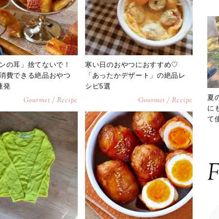
ンの耳」捨てないで！
寒い日のおやつにおすすめ♡
消費できる絶品おやつ
「あったかデザート」の絶品レ
連発
シピ5選
夏
Gourmet / Recipe
Gourmet / Recipe
に
て
ッ
F