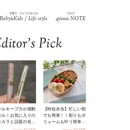
子育て・ライフスタイル
ブログ
Baby
Kids / Life style
4yuuu NOTE
&
ditor’s Pick
ールキープ力が感動
【時短弁当】忙しい朝
ベル！お気に入りの
でも簡単！！彩りもボ
スカラと話題の名品
リュームも叶う簡単そ
地
ぼろ弁当！