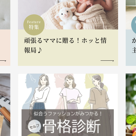
Feature
特集
頑張るママに贈る！ホッと情
報局♪