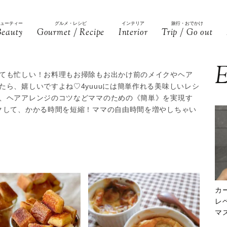
ビューティー
グルメ・レシピ
インテリア
旅行・おでかけ
Beauty
Gourmet / Recipe
Interior
Trip / Go out
E
ても忙しい！お料理もお掃除もお出かけ前のメイクやヘア
ら、嬉しいですよね♡4yuuuには簡単作れる美味しいレシ
、ヘアアレンジのコツなどママのための《簡単》を実現す
クして、かかる時間を短縮！ママの自由時間を増やしちゃい
カ
レ
マ
下