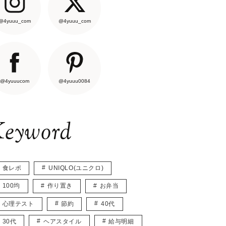
@4yuuu_com
@4yuuu_com
@4yuuucom
@4yuuu0084
eyword
食レポ
UNIQLO(ユニクロ)
100均
作り置き
お弁当
心理テスト
節約
40代
30代
ヘアスタイル
給与明細