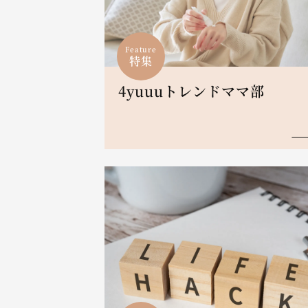
Feature
特集
4yuuuトレンドママ部