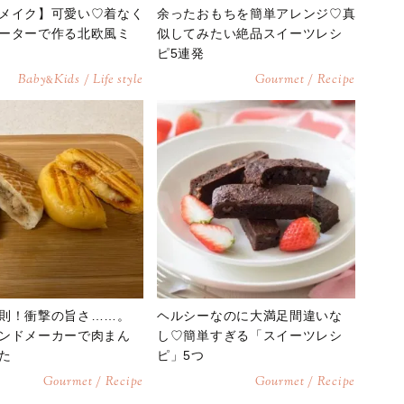
メイク】可愛い♡着なく
余ったおもちを簡単アレンジ♡真
ーターで作る北欧風ミ
似してみたい絶品スイーツレシ
ピ5連発
Baby
Kids / Life style
Gourmet / Recipe
&
則！衝撃の旨さ……。
ヘルシーなのに大満足間違いな
ンドメーカーで肉まん
し♡簡単すぎる「スイーツレシ
た
ピ」5つ
Gourmet / Recipe
Gourmet / Recipe