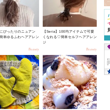
にぴったりのニュアン
【Seria】100均アイテムで可愛
簡単ゆるふわヘアアレン
くなれる♡簡単セルフヘアアレン
ジ
Beauty
Beauty