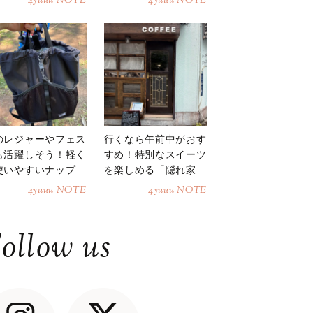
4yuuu NOTE
4yuuu NOTE
のレジャーやフェス
行くなら午前中がおす
も活躍しそう！軽く
すめ！特別なスイーツ
使いやすいナップサ
を楽しめる「隠れ家カ
ク
フェ」
4yuuu NOTE
4yuuu NOTE
ollow us