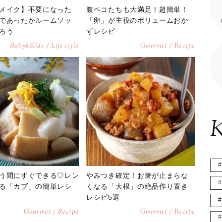
メイク】不要になった
腹ペコたちも大満足！超簡単！
であったかルームソッ
「卵」が主役のボリュームおか
ろう
ずレシピ
Baby
Kids / Life style
Gourmet / Recipe
&
K
う間にすぐできる♡レン
やみつき確定！お箸が止まらな
る「カブ」の簡単レシ
くなる「大根」の絶品作り置き
レシピ5選
Gourmet / Recipe
Gourmet / Recipe