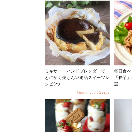
ミキサー・ハンドブレンダーで
毎日食べ
とにかく楽ちん♡絶品スイーツレ
「長芋」
シピ5つ
選
Gourmet / Recipe