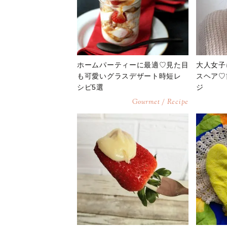
ホームパーティーに最適♡見た目
大人女子
も可愛いグラスデザート時短レ
スヘア♡
シピ5選
ジ
Gourmet / Recipe