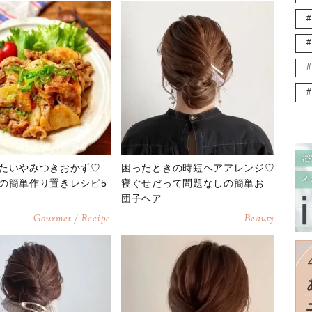
たいやみつきおかず♡
困ったときの時短ヘアアレンジ♡
の簡単作り置きレシピ5
寝ぐせだって問題なしの簡単お
団子ヘア
Gourmet / Recipe
Beauty