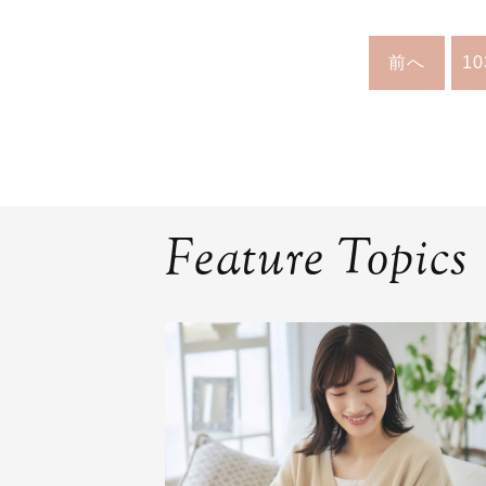
前へ
10
Feature Topics