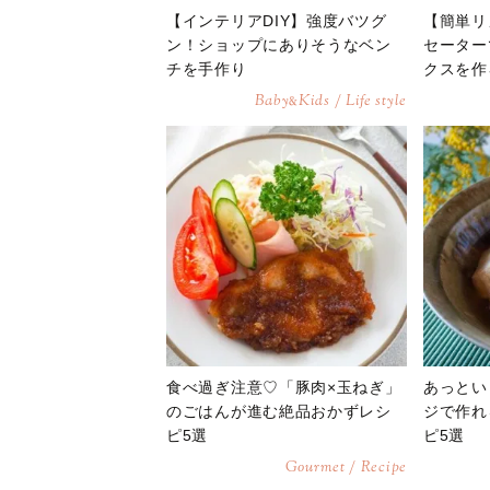
【インテリアDIY】強度バツグ
【簡単リ
ン！ショップにありそうなベン
セーター
チを手作り
クスを作
Baby
Kids / Life style
&
食べ過ぎ注意♡「豚肉×玉ねぎ」
あっとい
のごはんが進む絶品おかずレシ
ジで作れ
ピ5選
ピ5選
Gourmet / Recipe