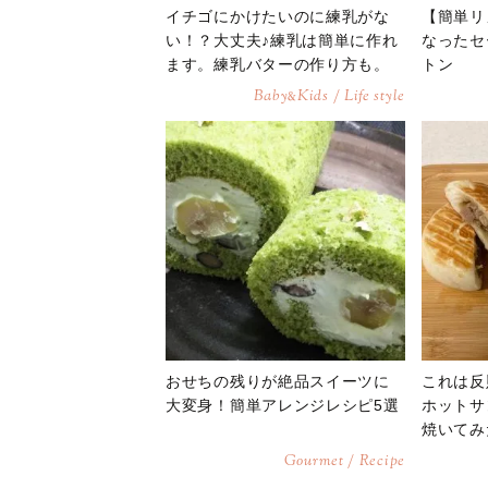
イチゴにかけたいのに練乳がな
【簡単リ
い！？大丈夫♪練乳は簡単に作れ
なったセ
ます。練乳バターの作り方も。
トン
Baby
Kids / Life style
&
おせちの残りが絶品スイーツに
これは反
大変身！簡単アレンジレシピ5選
ホットサ
焼いてみ
Gourmet / Recipe