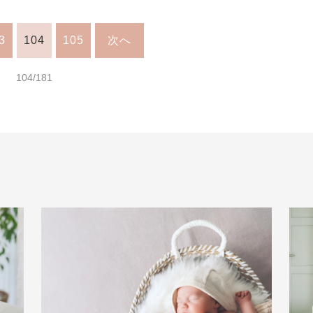
3
104
105
次へ
104/181