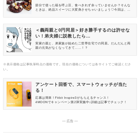
節分で使った福を呼ぶ豆、食べきれず余っていませんか？そんな
ときは、絶品スイーツに大変身させちゃいましょう♡今回は、余っ
た節分豆をリメイクしたスイーツレシピをご紹介します。ぜひ最
後までご覧ください♪
＜義両親と0円同居＞好き勝手するのは許せな
い！弟夫婦に説教したら…
実家の親と、弟家族が始めた二世帯住宅での同居。だんだんと両
親の元気がなくなってきて……！？
※表示価格は記事執筆時点の価格です。現在の価格については各サイトでご確認くださ
い。
アンケート回答で、スマートウォッチが当た
る！
応募は簡単！Fitbit Inspire3がもらえるチャンス！
4MOONでキャンペーン第2弾実施中♪詳細は記事でチェック！
― 広告 ―