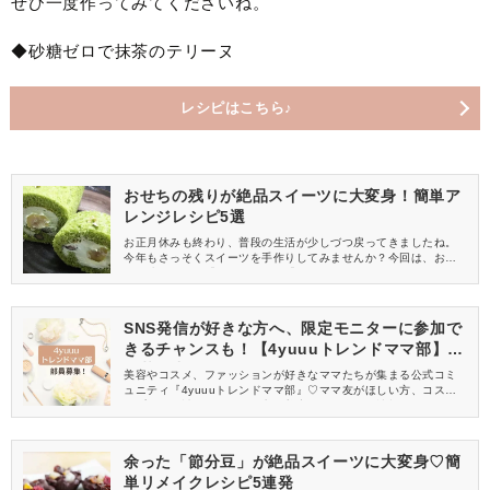
ぜひ一度作ってみてくださいね。
◆砂糖ゼロで抹茶のテリーヌ
レシピはこちら♪
おせちの残りが絶品スイーツに大変身！簡単ア
レンジレシピ5選
お正月休みも終わり、普段の生活が少しづつ戻ってきましたね。
今年もさっそくスイーツを手作りしてみませんか？今回は、おせ
ちで残りがちな「栗きんとん」「黒豆」をアレンジして作るスイ
ーツレシピをご紹介します。おせちが余ってしまって困っている
という方は、ぜひ挑戦してみてくださいね。残ったおせちを絶品
スイーツに大変身させましょう♡
SNS発信が好きな方へ、限定モニターに参加で
きるチャンスも！【4yuuuトレンドママ部】部
員募集中
美容やコスメ、ファッションが好きなママたちが集まる公式コミ
ュニティ『4yuuuトレンドママ部』♡ママ友がほしい方、コスメサ
ンプルをお試ししてくれる方、美容やママ向けの情報を一緒に発
信してくれる方を募集しています！
余った「節分豆」が絶品スイーツに大変身♡簡
単リメイクレシピ5連発