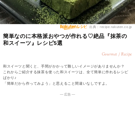
出典：recipe.rakuten.co.jp
簡単なのに本格派おやつが作れる♡絶品『抹茶の
和スイーツ』レシピ5選
Gourmet / Recipe
和スイーツと聞くと、手間がかかって難しいイメージがありませんか？
これからご紹介する抹茶を使った和スイーツは、全て簡単に作れるレシピ
ばかり♪
「簡単だから作ってみよう」と思えること間違いなしですよ。
― 広告 ―