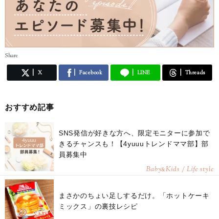
Share
X
Facebook
LINE
Threads
おすすめ記事
SNS発信が好きな方へ、限定モニターに参加で
きるチャンスも！【4yuuuトレンドママ部】部
員募集中
Baby
Kids / Life style
&
まさかのちょい足しするだけ。「ホットケーキ
ミックス」の裏技レシピ