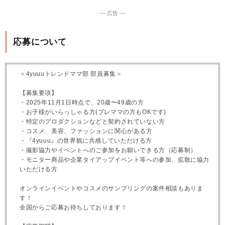
― 広告 ―
応募について
＜4yuuuトレンドママ部 部員募集＞
【募集要項】
・2025年11月1日時点で、20歳〜49歳の方
・お子様がいらっしゃる方(プレママの方もOKです)
・特定のプロダクションなどと契約されていない方
・コスメ、美容、ファッションに関心がある方
・『4yuuu』の世界観に共感していただける方
・撮影協力やイベントへのご参加をお願いできる方（応募制）
・モニター商品や企業タイアップイベント等への参加、拡散に協力
いただける方
オンラインイベントやコスメのサンプリングの案件相談もありま
す！
全国からご応募お待ちしております！