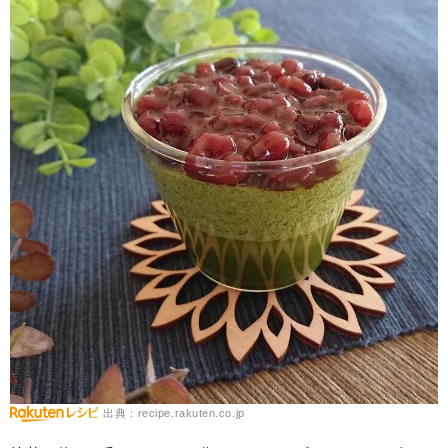
出典：recipe.rakuten.co.jp