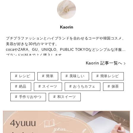
Kaorin
プチプラファッションとハイブランドを合わせるコーデや韓国コスメ、
美容が好きな30代のママです。
cocaやZARA、GU、UNIQLO、PUBLIC TOKYOなどシンプルな洋服の
ブランドが好きでよく購入します。
韓国コスメにはまっていて色々な韓国コスメを試してみるのがちょっと
Kaorin 記事一覧へ
した楽しみです。
ファッションや美容などみなさんが読んで役に立つ情報をお届けしたい
レシピ
簡単
美味しい
簡単レシピ
と思います♪
絶品
スイーツ
おうちカフェ
抹茶
手作りおやつ
和スイーツ