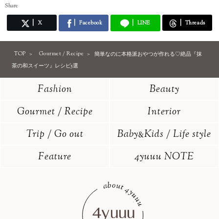
Share
X
Facebook
LINE
Threads
TOP
Gourmet / Recipe
簡単なのに本格派おやつが作れる♡絶品『抹
茶の和スイーツ』レシピ5選
Fashion
Beauty
Gourmet / Recipe
Interior
Trip / Go out
Baby
Kids / Life style
&
Feature
4yuuu NOTE