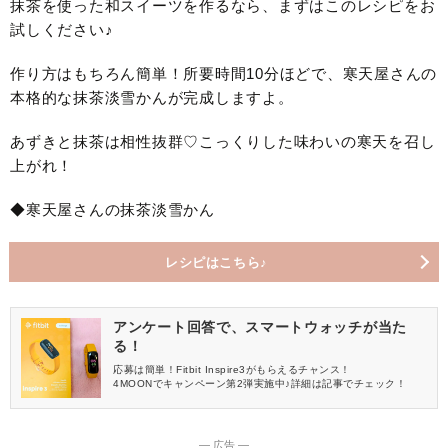
抹茶を使った和スイーツを作るなら、まずはこのレシピをお
試しください♪
作り方はもちろん簡単！所要時間10分ほどで、寒天屋さんの
本格的な抹茶淡雪かんが完成しますよ。
あずきと抹茶は相性抜群♡こっくりした味わいの寒天を召し
上がれ！
◆寒天屋さんの抹茶淡雪かん
レシピはこちら♪
アンケート回答で、スマートウォッチが当た
る！
応募は簡単！Fitbit Inspire3がもらえるチャンス！
4MOONでキャンペーン第2弾実施中♪詳細は記事でチェック！
― 広告 ―