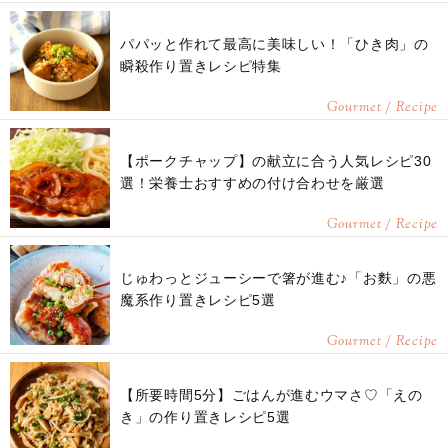
パパッと作れて最高に美味しい！「ひき肉」の
瞬殺作り置きレシピ特集
Gourmet / Recipe
【ポークチャップ】の献立に合う人気レシピ30
選！栄養士おすすめの付け合わせを厳選
Gourmet / Recipe
じゅわっとジューシーで箸が進む♪「お麩」の悪
魔系作り置きレシピ5選
Gourmet / Recipe
【所要時間5分】ごはんが進むウマさ♡「えの
き」の作り置きレシピ5選