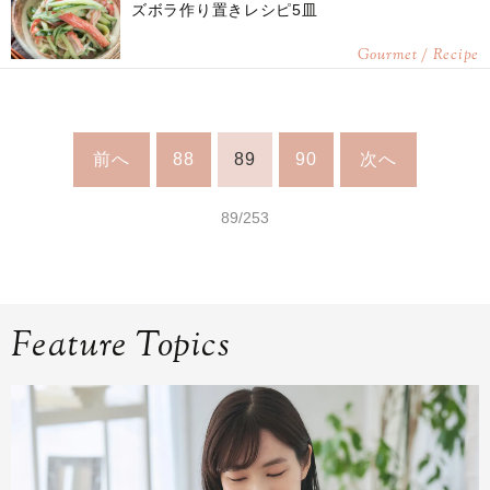
ズボラ作り置きレシピ5皿
Gourmet / Recipe
前へ
88
89
90
次へ
89/253
Feature Topics