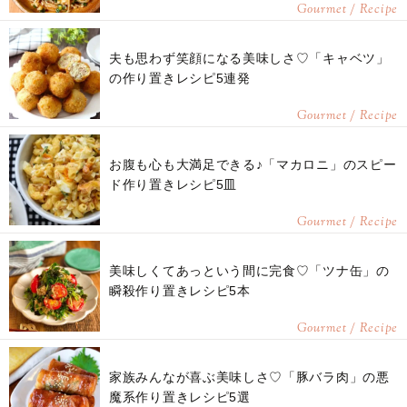
Gourmet / Recipe
夫も思わず笑顔になる美味しさ♡「キャベツ」
の作り置きレシピ5連発
Gourmet / Recipe
お腹も心も大満足できる♪「マカロニ」のスピー
ド作り置きレシピ5皿
Gourmet / Recipe
美味しくてあっという間に完食♡「ツナ缶」の
瞬殺作り置きレシピ5本
Gourmet / Recipe
家族みんなが喜ぶ美味しさ♡「豚バラ肉」の悪
魔系作り置きレシピ5選