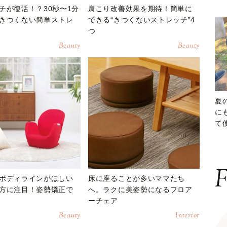
チが復活！？30秒〜1分
肩こり改善効果を期待！簡単に
きつくない簡単ストレ
できる“きつくないストレッチ”4
つ
Beauty
Beauty
夏
に
て
ッ
F
ボディラインがほしい
床に座ることが多いママたち
方に注目！姿勢矯正で
へ。ラクに美姿勢になるフロア
ーチェア
Beauty
Interior