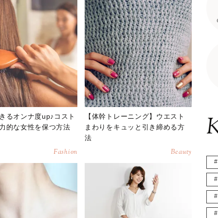
きるオンナ度up♪コスト
【体幹トレーニング】ウエスト
K
力的な女性を保つ方法
まわりをキュッと引き締める方
法
Fashion
Beauty