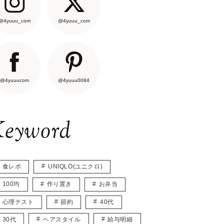
@4yuuu_com
@4yuuu_com
@4yuuucom
@4yuuu0084
eyword
食レポ
UNIQLO(ユニクロ)
100均
作り置き
お弁当
心理テスト
節約
40代
30代
ヘアスタイル
給与明細