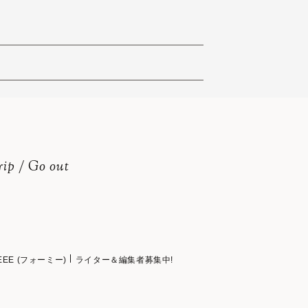
rip / Go out
EEE (フォーミー)
ライター＆編集者募集中!