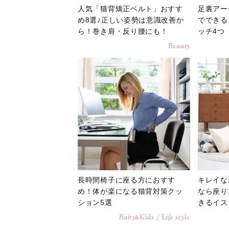
人気「猫背矯正ベルト」おすす
足裏アー
め8選♪正しい姿勢は意識改善か
でできる
ら！巻き肩・反り腰にも！
ッチ4つ
Beauty
長時間椅子に座る方におすす
キレイな
め！体が楽になる猫背対策クッ
なら座り
ション5選
きるイス
Baby
Kids / Life style
&