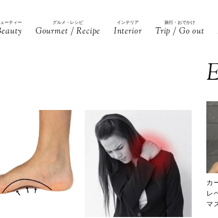
ビューティー
グルメ・レシピ
インテリア
旅行・おでかけ
Beauty
Gourmet / Recipe
Interior
Trip / Go out
E
カ
レ
マ
下