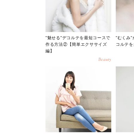
"魅せる"デコルテを最短コースで
"むくみ
作る方法②【簡単エクササイズ
コルテを
編】
Beauty