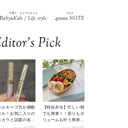
子育て・ライフスタイル
ブログ
Baby
Kids / Life style
4yuuu NOTE
&
ditor’s Pick
ールキープ力が感動
【時短弁当】忙しい朝
ベル！お気に入りの
でも簡単！！彩りもボ
スカラと話題の名品
リュームも叶う簡単そ
地
ぼろ弁当！