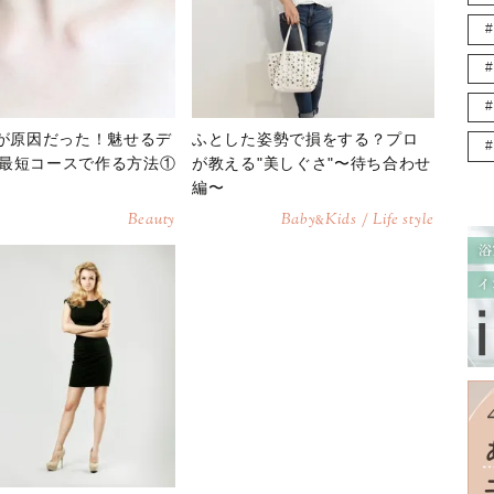
"が原因だった！魅せるデ
ふとした姿勢で損をする？プロ
最短コースで作る方法①
が教える"美しぐさ"〜待ち合わせ
編〜
Beauty
Baby
Kids / Life style
&