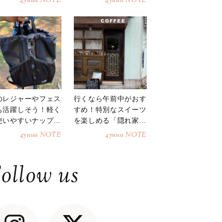
4yuuu NOTE
4yuuu NOTE
のレジャーやフェス
行くなら午前中がおす
も活躍しそう！軽く
すめ！特別なスイーツ
使いやすいナップサ
を楽しめる「隠れ家カ
ク
フェ」
4yuuu NOTE
4yuuu NOTE
ollow us