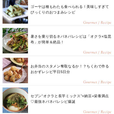
ゴーヤは種もわたも食べられる！美味しすぎて
びっくりのおつまみレシピ
Gourmet / Recipe
暑さを乗り切るネバネバレシピは「オクラ×塩昆
布」が簡単＆絶品！
Gourmet / Recipe
お弁当のスタメン奪取なるか！？ちくわで作る
おかずレシピ平日5日分
Gourmet / Recipe
セブン“オクラと長芋ミックス”×納豆=栄養満点
♡最強ネバネバレシピ爆誕
Gourmet / Recipe