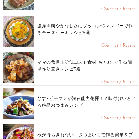
Gourmet / Recipe
濃厚＆爽やかな甘さにゾッコン♡マンゴーで作
るチーズケーキレシピ5選
Gourmet / Recipe
ママの救世主♡低コスト食材“ちくわ”で作る簡
単作り置きレシピ5選
Gourmet / Recipe
なす×ピーマンが潜在能力発揮！？味付けいろい
ろ絶品おつまみレシピ
Gourmet / Recipe
秋が待ちきれない！さつまいもで作る簡単＆プ