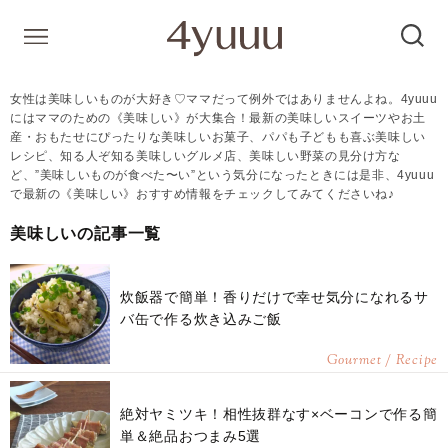
女性は美味しいものが大好き♡ママだって例外ではありませんよね。4yuuu
にはママのための《美味しい》が大集合！最新の美味しいスイーツやお土
産・おもたせにぴったりな美味しいお菓子、パパも子どもも喜ぶ美味しい
レシピ、知る人ぞ知る美味しいグルメ店、美味しい野菜の見分け方な
ど、”美味しいものが食べた〜い”という気分になったときには是非、4yuuu
で最新の《美味しい》おすすめ情報をチェックしてみてくださいね♪
美味しいの記事一覧
炊飯器で簡単！香りだけで幸せ気分になれるサ
バ缶で作る炊き込みご飯
Gourmet / Recipe
絶対ヤミツキ！相性抜群なす×ベーコンで作る簡
単＆絶品おつまみ5選