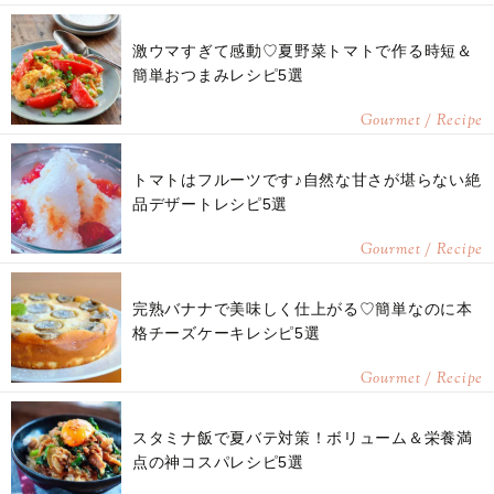
激ウマすぎて感動♡夏野菜トマトで作る時短＆
簡単おつまみレシピ5選
Gourmet / Recipe
トマトはフルーツです♪自然な甘さが堪らない絶
品デザートレシピ5選
Gourmet / Recipe
完熟バナナで美味しく仕上がる♡簡単なのに本
格チーズケーキレシピ5選
Gourmet / Recipe
スタミナ飯で夏バテ対策！ボリューム＆栄養満
点の神コスパレシピ5選