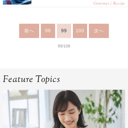
Gourmet / Recipe
前へ
98
99
100
次へ
99/108
Feature Topics