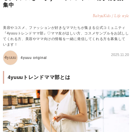
集中
Baby
Kids / Life style
&
美容やコスメ、ファッションが好きなママたちが集まる公式コミュニティ
『4yuuuトレンドママ部』♡ママ友がほしい方、コスメサンプルをお試しし
てくれる方、美容やママ向けの情報を一緒に発信してくれる方を募集して
います！
2025.11.20
4yuuu original
4yuuuトレンドママ部とは