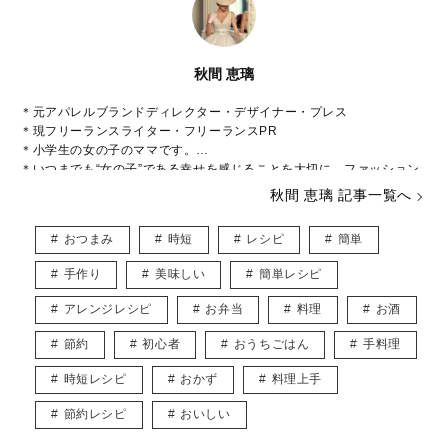
秋間 恵璃
＊元アパレルブランドディレクター・デザイナー・プレス
＊現フリーランスライター・フリーランスPR
＊小学生の女の子のママです。
＊いつまでも“女の子”である幸せを感じることを大切に、ファッション
や美容などに関心をもって日々過ごしております♡
秋間 恵璃 記事一覧へ
インスタグラム* @eriusa0325
https://instagram.com/eriusa0325/
おつまみ
時短
レシピ
簡単
メール* eriusa0325@gmail.com
(コンタクトはインスタグラムのDM、メールアドレスへお願いいたしま
手作り
美味しい
簡単レシピ
す)
※恐れ入りますが、商品に関してのご質問にはお答えしかねます。
アレンジレシピ
お弁当
料理
お酒
節約
初心者
おうちごはん
手料理
時短レシピ
おかず
料理上手
節約レシピ
おいしい