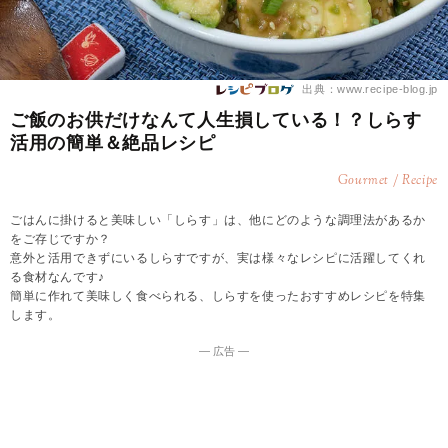
出典：www.recipe-blog.jp
ご飯のお供だけなんて人生損している！？しらす
活用の簡単＆絶品レシピ
Gourmet / Recipe
ごはんに掛けると美味しい「しらす」は、他にどのような調理法があるか
をご存じですか？
意外と活用できずにいるしらすですが、実は様々なレシピに活躍してくれ
る食材なんです♪
簡単に作れて美味しく食べられる、しらすを使ったおすすめレシピを特集
します。
― 広告 ―