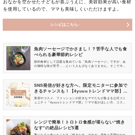
おなかを空かせた子どもが喜ぶうえに、美容効果が高い食材
を使用しているので、ママも美味しくいただけますよ。
レシピはこちら♪
魚肉ソーセージでかさまし！？苦手な人でも食
べられる豪華節約レシピ
節約食材として話題を集めている「魚肉ソーセージ」ですが、あ
の独特な味が苦手……という人も少なくありません。そこで今回
ご紹介するのが、魚肉ソーセージが苦手な人でも食べやすい、美
味しく仕上がる簡単レシピです！魚肉ソーセージの旨味を生かし
つつ、食べやすい味に仕上げた節約レシピは必見ですよ。
SNS発信が好きな方へ、限定モニターに参加で
きるチャンスも！【4yuuuトレンドママ部】部
員募集中
美容やコスメ、ファッションが好きなママたちが集まる公式コミ
ュニティ『4yuuuトレンドママ部』♡ママ友がほしい方、コスメサ
ンプルをお試ししてくれる方、美容やママ向けの情報を一緒に発
信してくれる方を募集しています！
レンジで簡単！トロトロ食感が堪らない“焼き
なす”の絶品レシピ5選
夏になると食べたくなる「焼きなす」ですが、意外と手間がかか