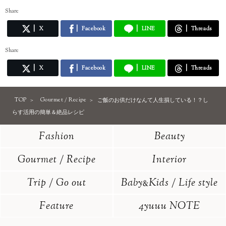
Share
X
Facebook
LINE
Threads
Share
X
Facebook
LINE
Threads
TOP
Gourmet / Recipe
ご飯のお供だけなんて人生損している！？し
らす活用の簡単＆絶品レシピ
Fashion
Beauty
Gourmet / Recipe
Interior
Trip / Go out
Baby
Kids / Life style
&
Feature
4yuuu NOTE