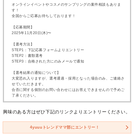
オンラインイベントやコスメのサンプリングの案件相談もありま
す！
全国からご応募お待ちしております！
【応募期間】
2025年11月20日(木)〜
【選考方法】
STEP1：下記応募フォームよりエントリー
STEP2：書類選考
STEP3：合格された方にのみメールで通知
【選考結果の通知について】
大変恐れ入りますが、選考通過・採用となった場合のみ、ご連絡さ
せていただきます。
合否に関する個別のお問い合わせにはお答えできませんので予めご
了承ください。
興味のある方はぜひ下記のリンクよりエントリーください。
4yuuuトレンドママ部にエントリー！