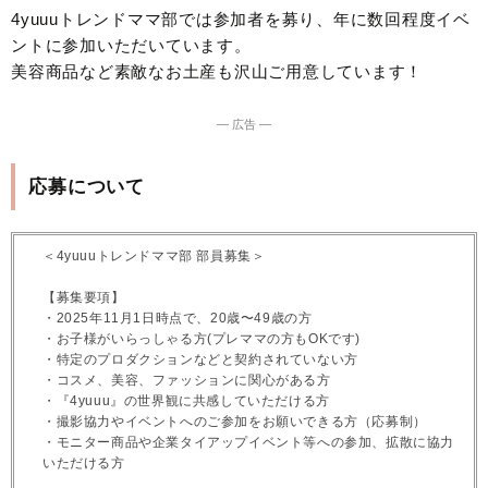
4yuuuトレンドママ部では参加者を募り、年に数回程度イベ
ントに参加いただいています。
美容商品など素敵なお土産も沢山ご用意しています！
― 広告 ―
応募について
＜4yuuuトレンドママ部 部員募集＞
【募集要項】
・2025年11月1日時点で、20歳〜49歳の方
・お子様がいらっしゃる方(プレママの方もOKです)
・特定のプロダクションなどと契約されていない方
・コスメ、美容、ファッションに関心がある方
・『4yuuu』の世界観に共感していただける方
・撮影協力やイベントへのご参加をお願いできる方（応募制）
・モニター商品や企業タイアップイベント等への参加、拡散に協力
いただける方