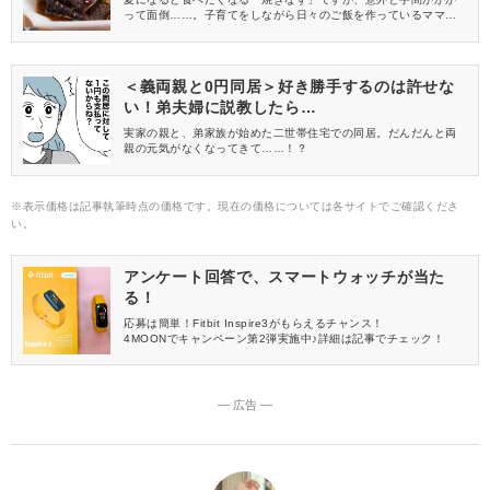
って面倒……。子育てをしながら日々のご飯を作っているママに
は、ハードルが高く感じてしまうレシピでもありますよね。そこ
で今回ご紹介するのが、電子レンジで調理可能な「焼きなす」レ
シピです♪どれも簡単なのに、しっかり味が染み込んでいてトロト
ロ！ぜひ、作ってみてくださいね。
＜義両親と0円同居＞好き勝手するのは許せな
い！弟夫婦に説教したら…
実家の親と、弟家族が始めた二世帯住宅での同居。だんだんと両
親の元気がなくなってきて……！？
※表示価格は記事執筆時点の価格です。現在の価格については各サイトでご確認くださ
い。
アンケート回答で、スマートウォッチが当た
る！
応募は簡単！Fitbit Inspire3がもらえるチャンス！
4MOONでキャンペーン第2弾実施中♪詳細は記事でチェック！
― 広告 ―