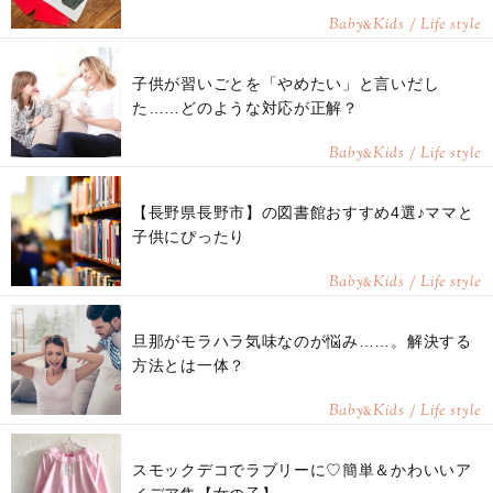
Baby
Kids / Life style
&
子供が習いごとを「やめたい」と言いだし
た……どのような対応が正解？
Baby
Kids / Life style
&
【長野県長野市】の図書館おすすめ4選♪ママと
子供にぴったり
Baby
Kids / Life style
&
旦那がモラハラ気味なのが悩み……。解決する
方法とは一体？
Baby
Kids / Life style
&
スモックデコでラブリーに♡簡単＆かわいいア