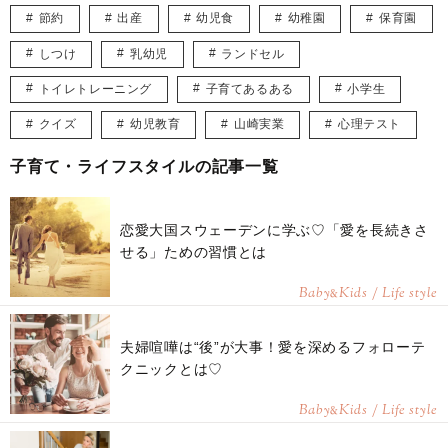
節約
出産
幼児食
幼稚園
保育園
しつけ
乳幼児
ランドセル
トイレトレーニング
子育てあるある
小学生
クイズ
幼児教育
山崎実業
心理テスト
子育て・ライフスタイルの記事一覧
恋愛大国スウェーデンに学ぶ♡「愛を長続きさ
せる」ための習慣とは
Baby
Kids / Life style
&
夫婦喧嘩は“後”が大事！愛を深めるフォローテ
クニックとは♡
Baby
Kids / Life style
&