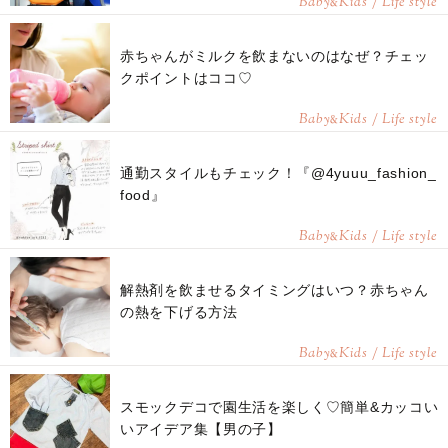
Baby
Kids / Life style
&
赤ちゃんがミルクを飲まないのはなぜ？チェッ
クポイントはココ♡
Baby
Kids / Life style
&
通勤スタイルもチェック！『@4yuuu_fashion_
food』
Baby
Kids / Life style
&
解熱剤を飲ませるタイミングはいつ？赤ちゃん
の熱を下げる方法
Baby
Kids / Life style
&
スモックデコで園生活を楽しく♡簡単&カッコい
いアイデア集【男の子】