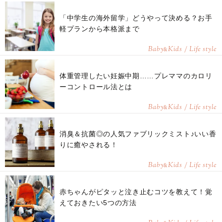
「中学生の海外留学」どうやって決める？お手
軽プランから本格派まで
Baby
Kids / Life style
&
体重管理したい妊娠中期……プレママのカロリ
ーコントロール法とは
Baby
Kids / Life style
&
消臭＆抗菌◎の人気ファブリックミスト♪いい香
りに癒やされる！
Baby
Kids / Life style
&
赤ちゃんがピタッと泣き止むコツを教えて！覚
えておきたい5つの方法