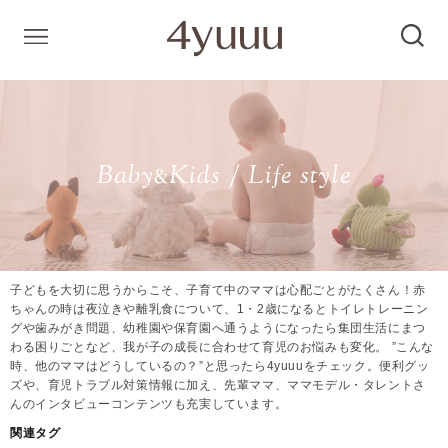
Baby
Kids / Life style
&
子どもを大切に思うからこそ、子育て中のママは心配ごとがたくさん！赤
ちゃんの時は夜泣きや離乳食について、1・2歳になるとトイレトレーニン
グや歯みがき問題、幼稚園や保育園へ通うようになったら集団生活にまつ
わる困りごとなど、我が子の成長に合わせて育児のお悩みも変化。 ”こんな
時、他のママはどうしているの？”と思ったら4yuuuをチェック。便利グッ
ズや、育児トラブル対策情報に加え、先輩ママ、ママモデル・タレントさ
んのインタビューコンテンツも充実しています。
関連タグ