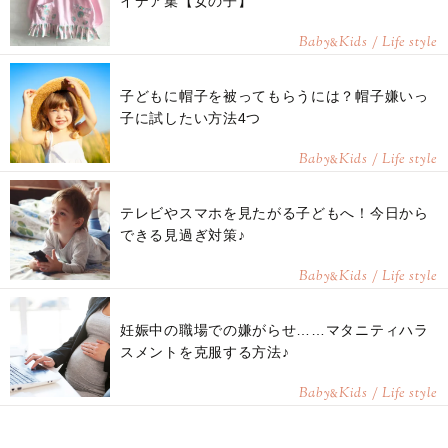
イデア集【女の子】
Baby
Kids / Life style
&
子どもに帽子を被ってもらうには？帽子嫌いっ
子に試したい方法4つ
Baby
Kids / Life style
&
テレビやスマホを見たがる子どもへ！今日から
できる見過ぎ対策♪
Baby
Kids / Life style
&
妊娠中の職場での嫌がらせ……マタニティハラ
スメントを克服する方法♪
Baby
Kids / Life style
&