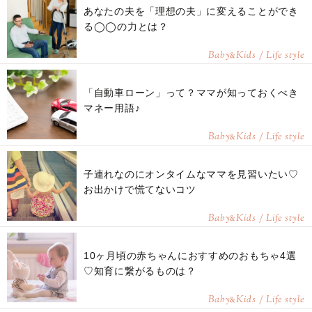
あなたの夫を「理想の夫」に変えることができ
る◯◯の力とは？
Baby
Kids / Life style
&
「自動車ローン」って？ママが知っておくべき
マネー用語♪
Baby
Kids / Life style
&
子連れなのにオンタイムなママを見習いたい♡
お出かけで慌てないコツ
Baby
Kids / Life style
&
10ヶ月頃の赤ちゃんにおすすめのおもちゃ4選
♡知育に繋がるものは？
Baby
Kids / Life style
&