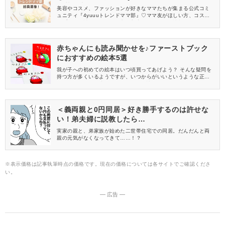
員募集中
美容やコスメ、ファッションが好きなママたちが集まる公式コミ
ュニティ『4yuuuトレンドママ部』♡ママ友がほしい方、コスメサ
ンプルをお試ししてくれる方、美容やママ向けの情報を一緒に発
信してくれる方を募集しています！
赤ちゃんにも読み聞かせを♪ファーストブック
におすすめの絵本5選
我が子への初めての絵本はいつ頃買ってあげよう？ そんな疑問を
持つ方が多くいるようですが、いつからがいいというような正解
はありません。 0歳でねんねの頃から読んであげたって早すぎる
ことはないんです♪ しかし、どんなものがいいのか選ぶのも難しい
ところ……。 そんなママのために、今回は赤ちゃんのファースト
ブックにおすすめしたい絵本をご紹介します。
＜義両親と0円同居＞好き勝手するのは許せな
い！弟夫婦に説教したら…
実家の親と、弟家族が始めた二世帯住宅での同居。だんだんと両
親の元気がなくなってきて……！？
※表示価格は記事執筆時点の価格です。現在の価格については各サイトでご確認くださ
い。
― 広告 ―