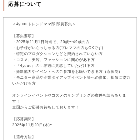
応募について
＜4yuuuトレンドママ部 部員募集＞
【募集要項】
・2025年11月1日時点で、20歳〜49歳の方
・お子様がいらっしゃる方(プレママの方もOKです)
・特定のプロダクションなどと契約されていない方
・コスメ、美容、ファッションに関心がある方
・『4yuuu』の世界観に共感していただける方
・撮影協力やイベントへのご参加をお願いできる方（応募制）
・モニター商品や企業タイアップイベント等への参加、拡散に協力
いただける方
オンラインイベントやコスメのサンプリングの案件相談もありま
す！
全国からご応募お待ちしております！
【応募期間】
2025年11月20日(木)〜
【選考方法】