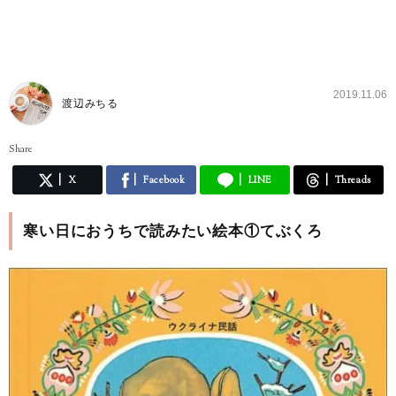
2019.11.06
渡辺みちる
Share
X
Facebook
LINE
Threads
寒い日におうちで読みたい絵本①てぶくろ