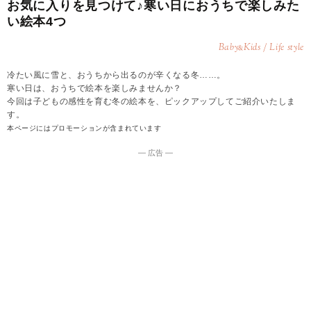
お気に入りを見つけて♪寒い日におうちで楽しみた
い絵本4つ
Baby
Kids / Life style
&
冷たい風に雪と、おうちから出るのが辛くなる冬……。
寒い日は、おうちで絵本を楽しみませんか？
今回は子どもの感性を育む冬の絵本を、ピックアップしてご紹介いたしま
す。
本ページにはプロモーションが含まれています
― 広告 ―