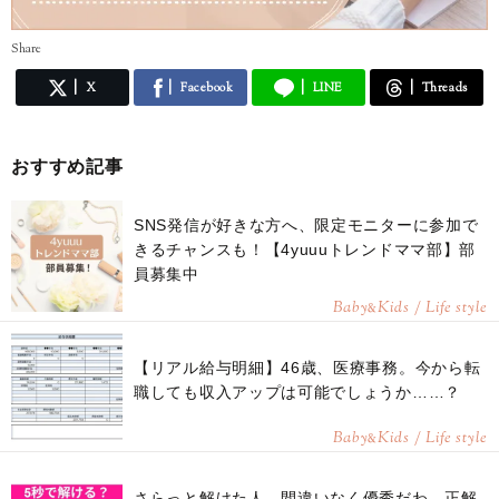
Share
X
Facebook
LINE
Threads
おすすめ記事
SNS発信が好きな方へ、限定モニターに参加で
きるチャンスも！【4yuuuトレンドママ部】部
員募集中
Baby
Kids / Life style
&
【リアル給与明細】46歳、医療事務。今から転
職しても収入アップは可能でしょうか……？
Baby
Kids / Life style
&
さらっと解けた人、間違いなく優秀だわ。正解