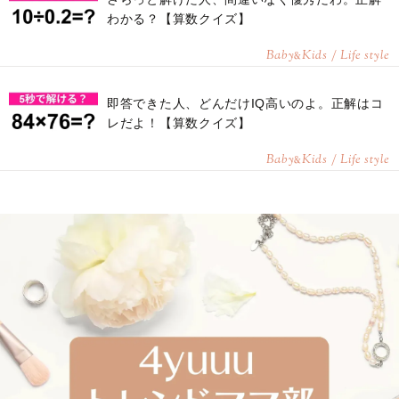
わかる？【算数クイズ】
Baby
Kids / Life style
&
即答できた人、どんだけIQ高いのよ。正解はコ
レだよ！【算数クイズ】
Baby
Kids / Life style
&