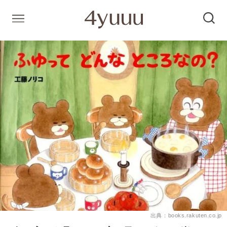
出典：books.rakuten.co.jp