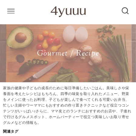
Gourmet / Recipe
家族の健康や子どもの成長のために毎日準備したいごはん。美味しさや栄
養面を考えたレシピはもちろん、四季の味覚を取り入れたメニュー、野菜
をメインに使ったお料理、子どもが楽しんで食べてくれる可愛いお弁当、
忙しい主婦やワーママにもおすすめの作り置きテクニックなど役立つコン
テンツがいっぱい♪さらに、ママ友とのランチにおすすめのお店や、子連れ
で行けるグルメスポット、ホームパーティーで役立つ美味しいお取り寄せ
グルメなどの情報も。
関連タグ