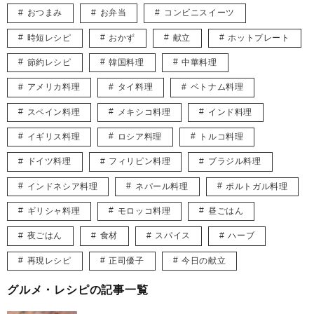
おつまみ
お弁当
コンビニスイーツ
時短レシピ
おかず
献立
ホットプレート
節約レシピ
韓国料理
中華料理
アメリカ料理
タイ料理
ベトナム料理
スペイン料理
メキシコ料理
インド料理
イギリス料理
ロシア料理
トルコ料理
ドイツ料理
フィリピン料理
ブラジル料理
インドネシア料理
ネパール料理
ポルトガル料理
ギリシャ料理
モロッコ料理
昼ごはん
夜ごはん
食材
スパイス
ハーブ
再現レシピ
正司優子
今日の献立
グルメ・レシピの記事一覧