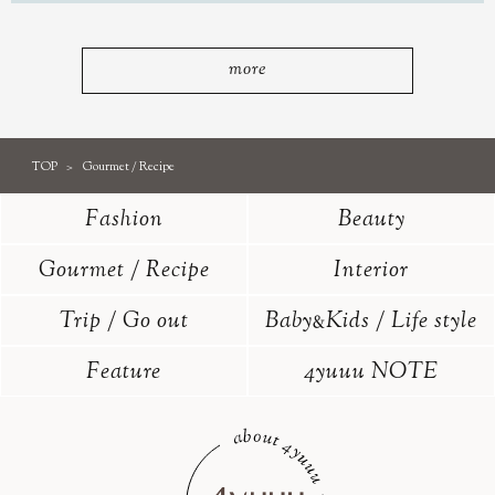
more
TOP
Gourmet / Recipe
Fashion
Beauty
Gourmet / Recipe
Interior
Trip / Go out
Baby
Kids / Life style
&
Feature
4yuuu NOTE