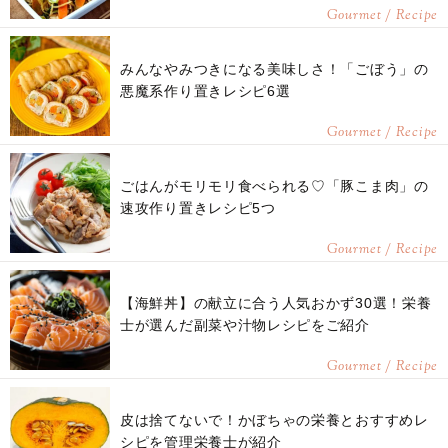
Gourmet / Recipe
みんなやみつきになる美味しさ！「ごぼう」の
悪魔系作り置きレシピ6選
Gourmet / Recipe
ごはんがモリモリ食べられる♡「豚こま肉」の
速攻作り置きレシピ5つ
Gourmet / Recipe
【海鮮丼】の献立に合う人気おかず30選！栄養
士が選んだ副菜や汁物レシピをご紹介
Gourmet / Recipe
皮は捨てないで！かぼちゃの栄養とおすすめレ
シピを管理栄養士が紹介