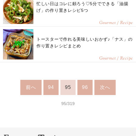
忙しい日はコレに頼ろう♡5分でできる「油揚
げ」の作り置きレシピ5つ
Gourmet / Recipe
トースターで作れる美味しいおかず♪「ナス」の
作り置きレシピまとめ
Gourmet / Recipe
前へ
94
95
96
次へ
95/319