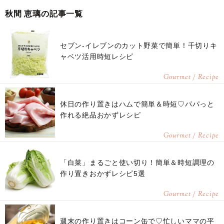
秋間 恵璃の記事一覧
セブン-イレブンのカット野菜で簡単！千切りキ
ャベツ活用時短レシピ
Gourmet / Recipe
休日の作り置きはハムで簡単＆時短♡パパっと
作れる絶品おかずレシピ
Gourmet / Recipe
「白菜」まるごと使い切り！簡単＆時短調理の
作り置きおかずレシピ5選
Gourmet / Recipe
週末の作り置きはコーン缶で♡忙しいママの平