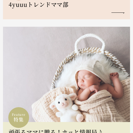
4yuuuトレンドママ部
Feature
特集
頑張るママに贈る！ホッと情報局♪