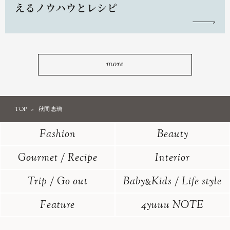
えるノウハウとレシピ
more
TOP
秋間 恵璃
Fashion
Beauty
Gourmet / Recipe
Interior
Trip / Go out
Baby
Kids / Life style
&
Feature
4yuuu NOTE