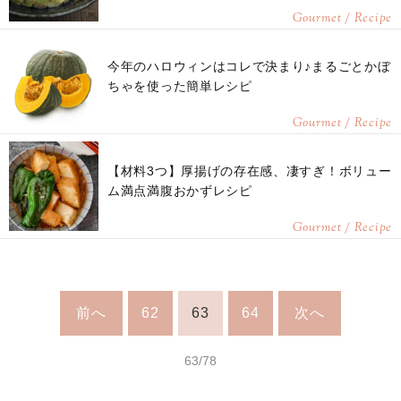
Gourmet / Recipe
今年のハロウィンはコレで決まり♪まるごとかぼ
ちゃを使った簡単レシピ
Gourmet / Recipe
【材料3つ】厚揚げの存在感、凄すぎ！ボリュー
ム満点満腹おかずレシピ
Gourmet / Recipe
前へ
62
63
64
次へ
63/78