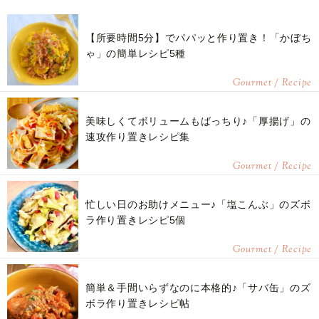
【所要時間5分】でパパッと作り置き！「かぼち
ゃ」の簡単レシピ5種
Gourmet / Recipe
美味しくてボリュームもばっちり♪「厚揚げ」の
速攻作り置きレシピ集
Gourmet / Recipe
忙しい日のお助けメニュー♪「塩こんぶ」のズボ
ラ作り置きレシピ5個
Gourmet / Recipe
簡単＆手間いらずなのに本格的♪「サバ缶」のズ
ボラ作り置きレシピ帖