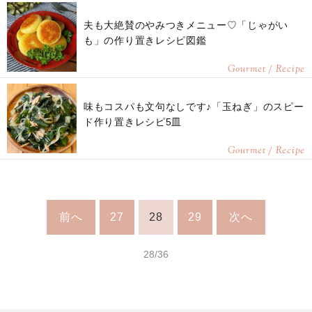
夫も大絶賛のやみつきメニュー♡「じゃがい
も」の作り置きレシピ図鑑
Gourmet / Recipe
味もコスパも文句なしです♪「玉ねぎ」のスピー
ド作り置きレシピ5皿
Gourmet / Recipe
前へ
27
28
29
次へ
28/36