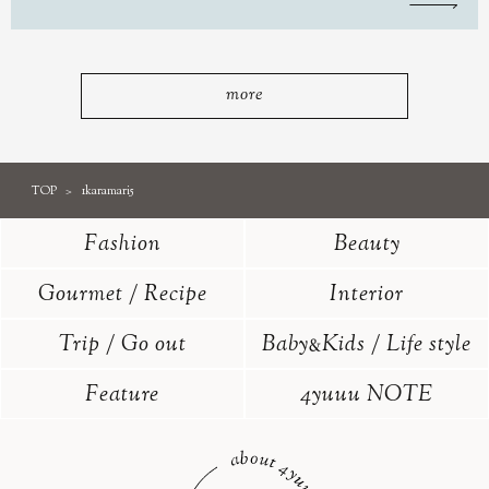
more
TOP
1karamari5
Fashion
Beauty
Gourmet / Recipe
Interior
Trip / Go out
Baby
Kids / Life style
&
Feature
4yuuu NOTE