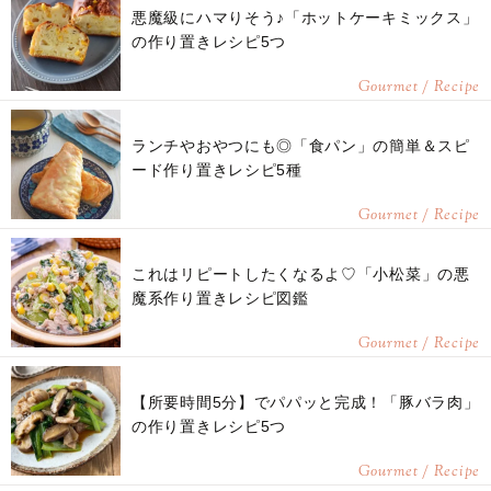
悪魔級にハマりそう♪「ホットケーキミックス」
の作り置きレシピ5つ
Gourmet / Recipe
ランチやおやつにも◎「食パン」の簡単＆スピ
ード作り置きレシピ5種
Gourmet / Recipe
これはリピートしたくなるよ♡「小松菜」の悪
魔系作り置きレシピ図鑑
Gourmet / Recipe
【所要時間5分】でパパッと完成！「豚バラ肉」
の作り置きレシピ5つ
Gourmet / Recipe