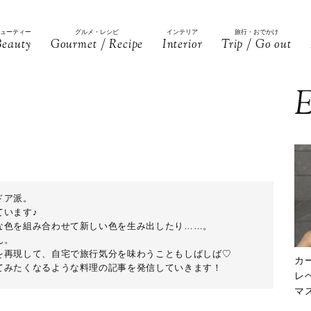
ビューティー
グルメ・レシピ
インテリア
旅行・おでかけ
Beauty
Gourmet / Recipe
Interior
Trip / Go out
E
ドア派。
ています♪
な色を組み合わせて新しい色を生み出したり……。
ん。
を再現して、自宅で旅行気分を味わうこともしばしば♡
カ
てみたくなるような料理の記事を発信していきます！
レ
マ
下