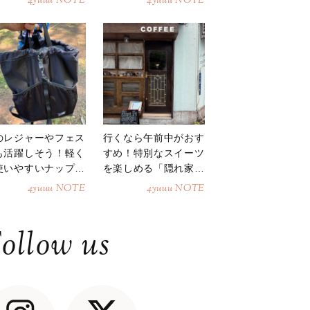
4yuuu NOTE
4yuuu NOTE
のレジャーやフェス
行くなら午前中がおす
も活躍しそう！軽く
すめ！特別なスイーツ
使いやすいナップサ
を楽しめる「隠れ家カ
ク
フェ」
4yuuu NOTE
4yuuu NOTE
ollow us