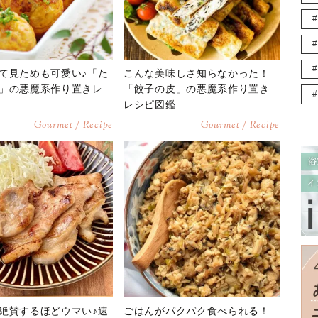
て見ためも可愛い♪「た
こんな美味しさ知らなかった！
」の悪魔系作り置きレ
「餃子の皮」の悪魔系作り置き
レシピ図鑑
Gourmet / Recipe
Gourmet / Recipe
絶賛するほどウマい♪速
ごはんがパクパク食べられる！