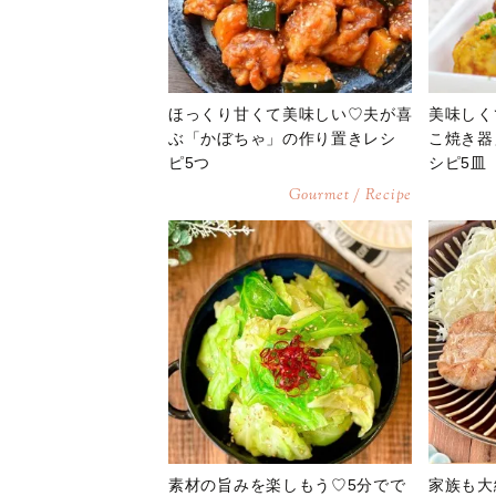
ほっくり甘くて美味しい♡夫が喜
美味しく
ぶ「かぼちゃ」の作り置きレシ
こ焼き器
ピ5つ
シピ5皿
Gourmet / Recipe
素材の旨みを楽しもう♡5分でで
家族も大