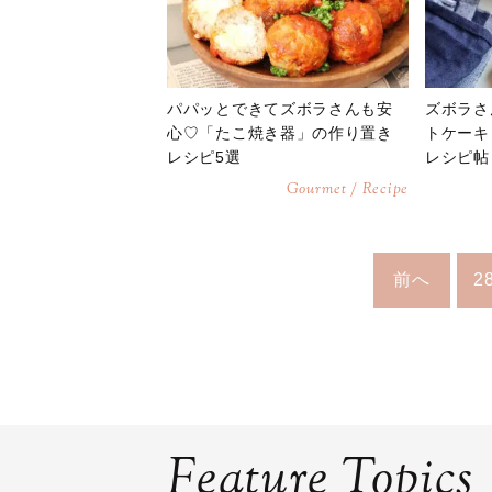
パパッとできてズボラさんも安
ズボラさ
心♡「たこ焼き器」の作り置き
トケーキ
レシピ5選
レシピ帖
Gourmet / Recipe
前へ
2
Feature Topics