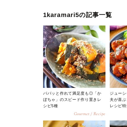
1karamari5の記事一覧
パパッと作れて満足度も◎「か
ジューシ
ぼちゃ」のスピード作り置きレ
夫が喜ぶ
シピ5種
レシピ特
Gourmet / Recipe