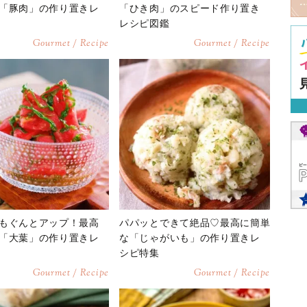
「豚肉」の作り置きレ
「ひき肉」のスピード作り置き
レシピ図鑑
Gourmet / Recipe
Gourmet / Recipe
もぐんとアップ！最高
パパッとできて絶品♡最高に簡単
「大葉」の作り置きレ
な「じゃがいも」の作り置きレ
シピ特集
Gourmet / Recipe
Gourmet / Recipe