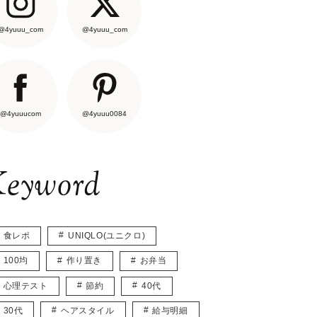
@4yuuu_com
@4yuuu_com
@4yuuucom
@4yuuu0084
eyword
食レポ
UNIQLO(ユニクロ)
100均
作り置き
お弁当
心理テスト
節約
40代
30代
ヘアスタイル
給与明細