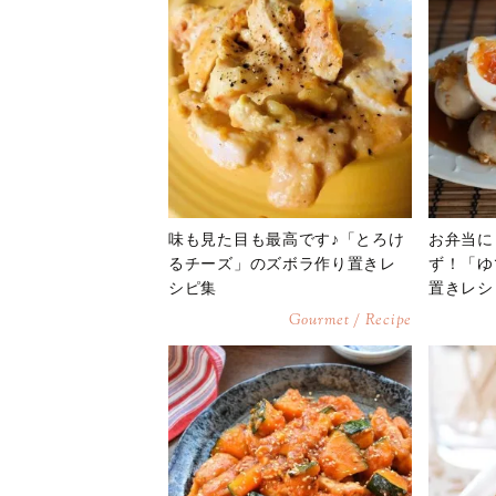
味も見た目も最高です♪「とろけ
お弁当に
るチーズ」のズボラ作り置きレ
ず！「ゆ
シピ集
置きレシ
Gourmet / Recipe