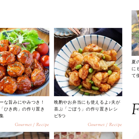
夏
に
て
ッ
ーな旨みにやみつき！
晩酌やお弁当にも使えるよ♪夫が
F
「ひき肉」の作り置き
喜ぶ「ごぼう」の作り置きレシ
集
ピ5つ
Gourmet / Recipe
Gourmet / Recipe