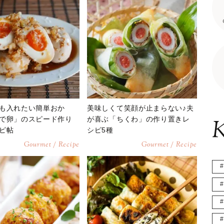
も入れたい簡単おか
美味しくて笑顔が止まらない♪夫
で卵」のスピード作り
が喜ぶ「ちくわ」の作り置きレ
K
ピ帖
シピ5種
Gourmet / Recipe
Gourmet / Recipe