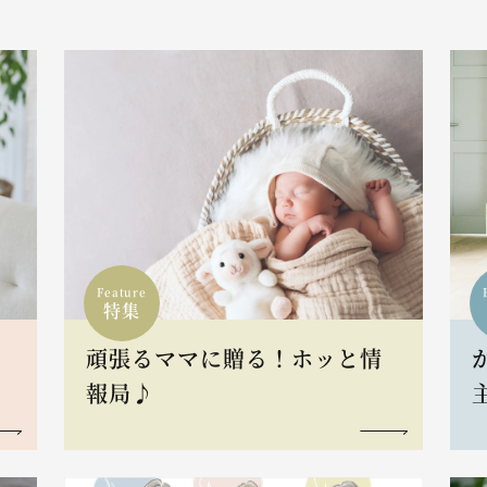
Feature
特集
頑張るママに贈る！ホッと情
報局♪