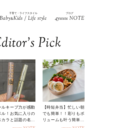
子育て・ライフスタイル
ブログ
Baby
Kids / Life style
4yuuu NOTE
&
ditor’s Pick
ールキープ力が感動
【時短弁当】忙しい朝
ベル！お気に入りの
でも簡単！！彩りもボ
スカラと話題の名品
リュームも叶う簡単そ
地
ぼろ弁当！