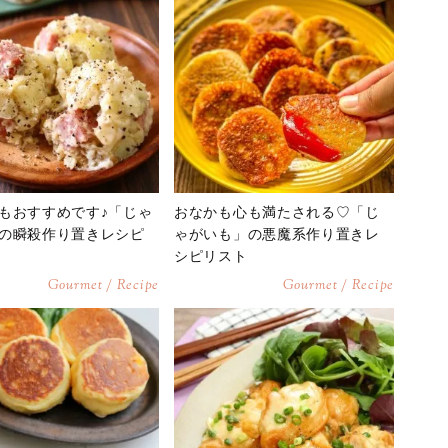
もおすすめです♪「じゃ
おなかも心も満たされる♡「じ
の瞬殺作り置きレシピ
ゃがいも」の悪魔系作り置きレ
シピリスト
Gourmet / Recipe
Gourmet / Recipe