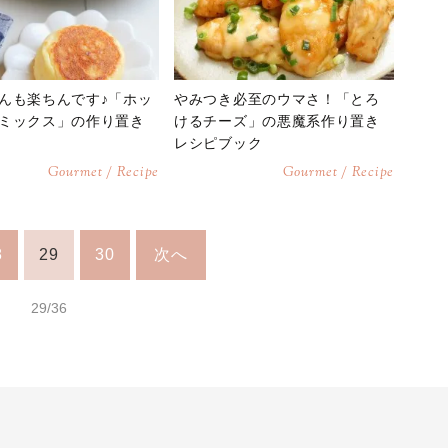
んも楽ちんです♪「ホッ
やみつき必至のウマさ！「とろ
ミックス」の作り置き
けるチーズ」の悪魔系作り置き
レシピブック
Gourmet / Recipe
Gourmet / Recipe
8
29
30
次へ
29/36