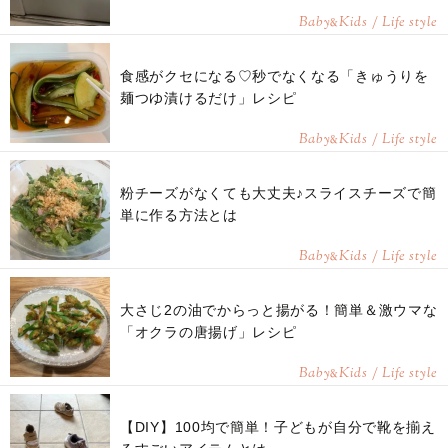
Baby
Kids / Life style
&
食感がクセになる♡秒でなくなる「きゅうりを
麺つゆ漬けるだけ」レシピ
Baby
Kids / Life style
&
粉チーズがなくても大丈夫♪スライスチーズで簡
単に作る方法とは
Baby
Kids / Life style
&
大さじ2の油でからっと揚がる！簡単＆激ウマな
「オクラの唐揚げ」レシピ
Baby
Kids / Life style
&
【DIY】100均で簡単！子どもが自分で靴を揃え