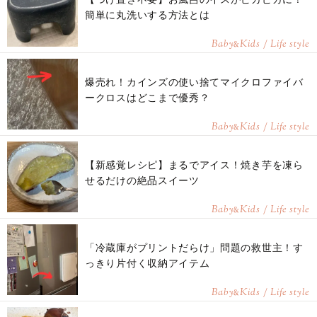
簡単に丸洗いする方法とは
Baby
Kids / Life style
&
爆売れ！カインズの使い捨てマイクロファイバ
ークロスはどこまで優秀？
Baby
Kids / Life style
&
【新感覚レシピ】まるでアイス！焼き芋を凍ら
せるだけの絶品スイーツ
Baby
Kids / Life style
&
「冷蔵庫がプリントだらけ」問題の救世主！す
っきり片付く収納アイテム
Baby
Kids / Life style
&