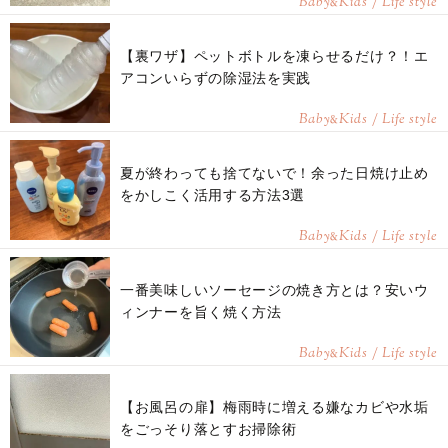
Baby
Kids / Life style
&
【裏ワザ】ペットボトルを凍らせるだけ？！エ
アコンいらずの除湿法を実践
Baby
Kids / Life style
&
夏が終わっても捨てないで！余った日焼け止め
をかしこく活用する方法3選
Baby
Kids / Life style
&
一番美味しいソーセージの焼き方とは？安いウ
ィンナーを旨く焼く方法
Baby
Kids / Life style
&
【お風呂の扉】梅雨時に増える嫌なカビや水垢
をごっそり落とすお掃除術