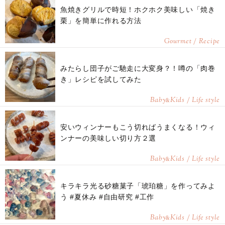
魚焼きグリルで時短！ホクホク美味しい「焼き
栗」を簡単に作れる方法
Gourmet / Recipe
みたらし団子がご馳走に大変身？！噂の「肉巻
き」レシピを試してみた
Baby
Kids / Life style
&
安いウィンナーもこう切ればうまくなる！ウィ
ンナーの美味しい切り方２選
Baby
Kids / Life style
&
キラキラ光る砂糖菓子「琥珀糖」を作ってみよ
う #夏休み #自由研究 #工作
Baby
Kids / Life style
&