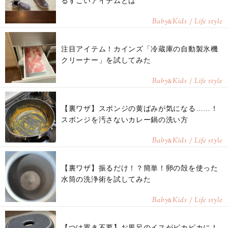
るすごいアイテムとは
Baby
Kids / Life style
&
注目アイテム！カインズ「冷蔵庫の自動製氷機
クリーナー」を試してみた
Baby
Kids / Life style
&
【裏ワザ】スポンジの黄ばみが気になる……！
スポンジを汚さないカレー鍋の洗い方
Baby
Kids / Life style
&
【裏ワザ】振るだけ！？簡単！卵の殻を使った
水筒の洗浄術を試してみた
Baby
Kids / Life style
&
【つけ置き不要】お風呂のイスがピカピカに！