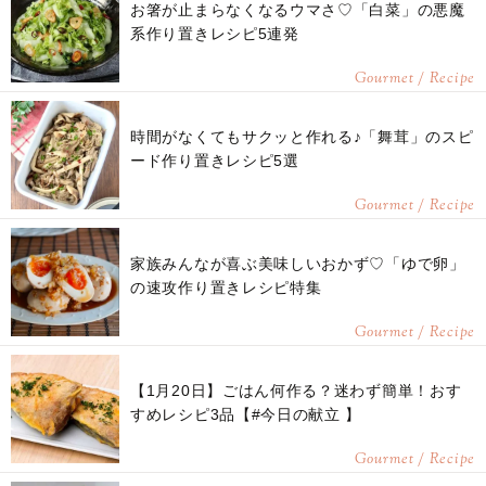
お箸が止まらなくなるウマさ♡「白菜」の悪魔
系作り置きレシピ5連発
Gourmet / Recipe
時間がなくてもサクッと作れる♪「舞茸」のスピ
ード作り置きレシピ5選
Gourmet / Recipe
家族みんなが喜ぶ美味しいおかず♡「ゆで卵」
の速攻作り置きレシピ特集
Gourmet / Recipe
【1月20日】ごはん何作る？迷わず簡単！おす
すめレシピ3品【#今日の献立 】
Gourmet / Recipe