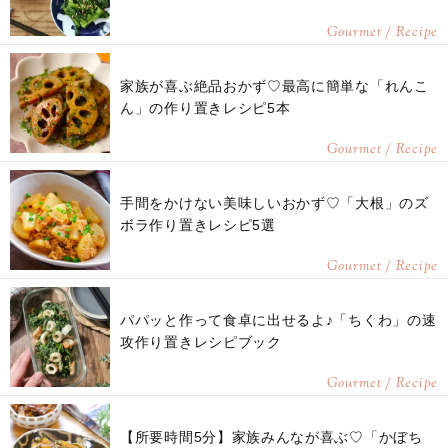
Gourmet / Recipe
家族が喜ぶ絶品おかず♡最高に簡単な「れんこ
ん」の作り置きレシピ5本
Gourmet / Recipe
手間をかけない美味しいおかず♡「大根」のズ
ボラ作り置きレシピ5選
Gourmet / Recipe
パパッと作って食卓に出せるよ♪「ちくわ」の速
攻作り置きレシピブック
Gourmet / Recipe
【所要時間5分】家族みんなが喜ぶ♡「かぼち