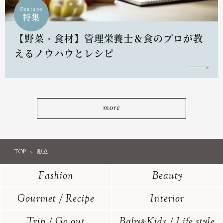
Feature
特集
【野菜・食材】管理栄養士＆食のプロが教
えるノウハウとレシピ
more
TOP
献立
Fashion
Beauty
Gourmet / Recipe
Interior
Trip / Go out
Baby
Kids / Life style
&