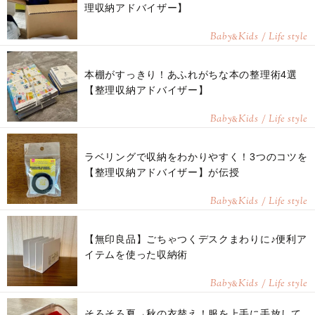
理収納アドバイザー】
Baby
Kids / Life style
&
本棚がすっきり！あふれがちな本の整理術4選
【整理収納アドバイザー】
Baby
Kids / Life style
&
ラベリングで収納をわかりやすく！3つのコツを
【整理収納アドバイザー】が伝授
Baby
Kids / Life style
&
【無印良品】ごちゃつくデスクまわりに♪便利ア
イテムを使った収納術
Baby
Kids / Life style
&
そろそろ夏→秋の衣替え！服を上手に手放して