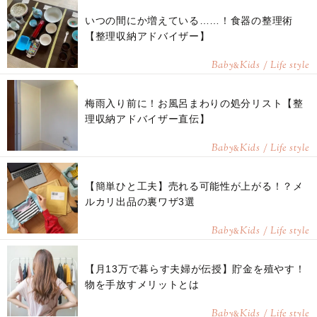
いつの間にか増えている……！食器の整理術
【整理収納アドバイザー】
Baby
Kids / Life style
&
梅雨入り前に！お風呂まわりの処分リスト【整
理収納アドバイザー直伝】
Baby
Kids / Life style
&
【簡単ひと工夫】売れる可能性が上がる！？メ
ルカリ出品の裏ワザ3選
Baby
Kids / Life style
&
【月13万で暮らす夫婦が伝授】貯金を殖やす！
物を手放すメリットとは
Baby
Kids / Life style
&