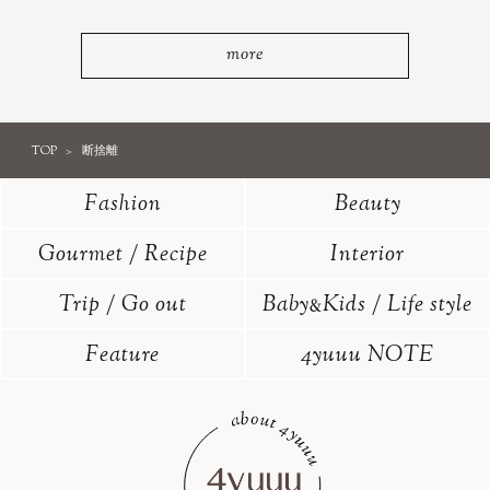
more
TOP
断捨離
Fashion
Beauty
Gourmet / Recipe
Interior
Trip / Go out
Baby
Kids / Life style
&
Feature
4yuuu NOTE