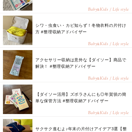
Baby
Kids / Life style
&
シワ・虫食い・カビ知らず！冬物衣料の片付け
方 #整理収納アドバイザー
Baby
Kids / Life style
&
アクセサリー収納は意外な【ダイソー】商品で
解決！ #整理収納アドバイザー
Baby
Kids / Life style
&
【ダイソー活用】ズボラさんにも◎年賀状の簡
単な保管方法 #整理収納アドバイザー
Baby
Kids / Life style
&
サクサク進むよ♪年末の片付けアイデア3選【整