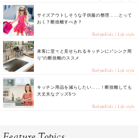
サイズアウトしそうな子供服の整理……とって
おく？断捨離すべき？
Baby
Kids / Life style
&
来客に堂々と見せられるキッチンに♪"シンク周
り"の断捨離のススメ
Baby
Kids / Life style
&
キッチン用品を減らしたい……！断捨離しても
大丈夫なグッズ5つ
Baby
Kids / Life style
&
Feature Topics