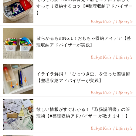
すっきり収納するコツ【#整理収納アドバイザー
】
Baby
Kids / Life style
&
散らかるものNo.1！おもちゃ収納アイデア【整
理収納アドバイザーが実践】
Baby
Kids / Life style
&
イライラ解消！「ひっつき虫」を使った整理術
【整理収納アドバイザーが実践】
Baby
Kids / Life style
&
欲しい情報がすぐわかる！「取扱説明書」の管
理術【#整理収納アドバイザー が教えます！】
Baby
Kids / Life style
&