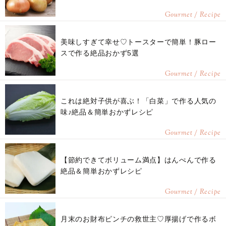
Gourmet / Recipe
美味しすぎて幸せ♡トースターで簡単！豚ロー
スで作る絶品おかず5選
Gourmet / Recipe
これは絶対子供が喜ぶ！「白菜」で作る人気の
味♪絶品＆簡単おかずレシピ
Gourmet / Recipe
【節約できてボリューム満点】はんぺんで作る
絶品＆簡単おかずレシピ
Gourmet / Recipe
月末のお財布ピンチの救世主♡厚揚げで作るボ