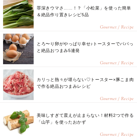
罪深きウマさ……！？「小松菜」を使った簡単
＆絶品作り置きレシピ5品
Gourmet / Recipe
とろ〜り卵がやっぱり幸せ♪トースターでパパっ
と絶品おつまみ5連発
Gourmet / Recipe
カリっと熱々が堪らない♡トースター×豚こま肉
で作る絶品おつまみレシピ
Gourmet / Recipe
美味しすぎて震えが止まらない！材料2つで作る
「山芋」を使ったおかず
Gourmet / Recipe