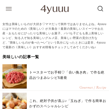
女性は美味しいものが大好き♡ママだって例外ではありませんよね。4yuuu
にはママのための《美味しい》が大集合！最新の美味しいスイーツやお土
産・おもたせにぴったりな美味しいお菓子、パパも子どもも喜ぶ美味しい
レシピ、知る人ぞ知る美味しいグルメ店、美味しい野菜の見分け方な
ど、”美味しいものが食べた〜い”という気分になったときには是非、4yuuu
で最新の《美味しい》おすすめ情報をチェックしてみてくださいね♪
美味しいの記事一覧
トースターでお手軽♡「合い挽き肉」で作る絶
品おつまみレシピ5連発
Gourmet / Recipe
これ、絶対子供が喜ぶ♪「玉ねぎ」で作る簡単お
かずのスペシャルレシピ