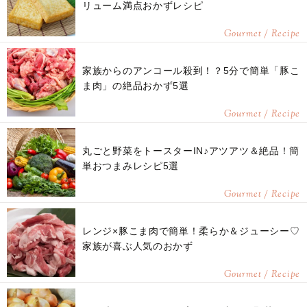
リューム満点おかずレシピ
Gourmet / Recipe
家族からのアンコール殺到！？5分で簡単「豚こ
ま肉」の絶品おかず5選
Gourmet / Recipe
丸ごと野菜をトースターIN♪アツアツ＆絶品！簡
単おつまみレシピ5選
Gourmet / Recipe
レンジ×豚こま肉で簡単！柔らか＆ジューシー♡
家族が喜ぶ人気のおかず
Gourmet / Recipe