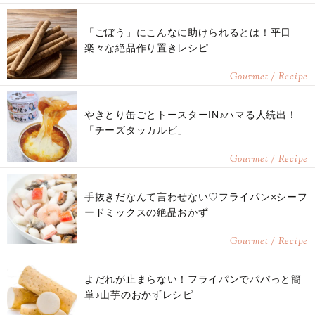
「ごぼう」にこんなに助けられるとは！平日
楽々な絶品作り置きレシピ
Gourmet / Recipe
やきとり缶ごとトースターIN♪ハマる人続出！
「チーズタッカルビ」
Gourmet / Recipe
手抜きだなんて言わせない♡フライパン×シーフ
ードミックスの絶品おかず
Gourmet / Recipe
よだれが止まらない！フライパンでパパっと簡
単♪山芋のおかずレシピ