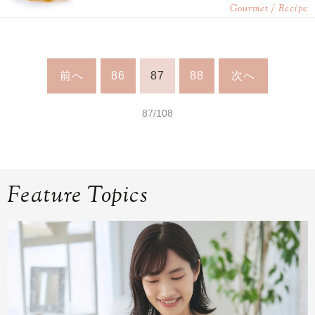
Gourmet / Recipe
前へ
86
87
88
次へ
87/108
Feature Topics