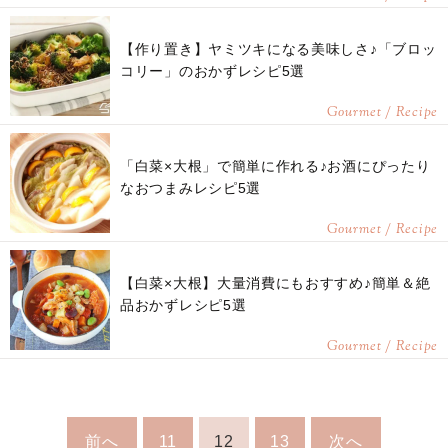
【作り置き】ヤミツキになる美味しさ♪「ブロッ
コリー」のおかずレシピ5選
Gourmet / Recipe
「白菜×大根」で簡単に作れる♪お酒にぴったり
なおつまみレシピ5選
Gourmet / Recipe
【白菜×大根】大量消費にもおすすめ♪簡単＆絶
品おかずレシピ5選
Gourmet / Recipe
前へ
11
12
13
次へ