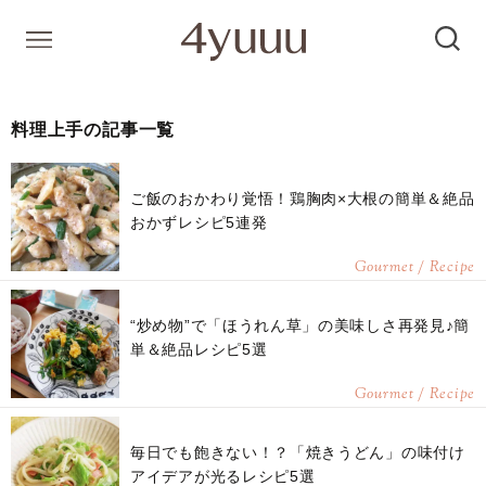
料理上手の記事一覧
ご飯のおかわり覚悟！鶏胸肉×大根の簡単＆絶品
おかずレシピ5連発
Gourmet / Recipe
“炒め物”で「ほうれん草」の美味しさ再発見♪簡
単＆絶品レシピ5選
Gourmet / Recipe
毎日でも飽きない！？「焼きうどん」の味付け
アイデアが光るレシピ5選