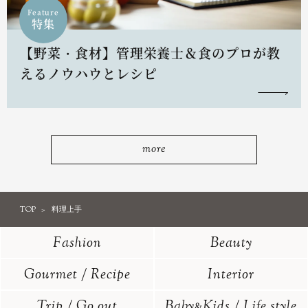
Feature
特集
【野菜・食材】管理栄養士＆食のプロが教
えるノウハウとレシピ
more
TOP
料理上手
Fashion
Beauty
Gourmet / Recipe
Interior
Trip / Go out
Baby
Kids / Life style
&