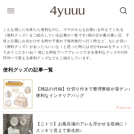
こんな感じに出来たら便利なのに…ママのそんなお願いを叶えてくれる
《便利グッズ》をご紹介している記事の一覧です♪雨の日や夏の暑い日、子
供と公園にお出かけする時や子連れで海外旅行へ行く時など、なにか良い
《便利グッズ》があったらいいな！と思った時にはぜひ4yuuuをチェックし
てみてくださいね♡ 他にも時短でヘアアレンジできる便利なグッズや100
円均一で買える便利グッズなどもご紹介しています。
便利グッズの記事一覧
【雑誌の付録】仕切り付きで整理整頓が楽チン♪
便利なインテリアバッグ
Fashion
【ニトリ】お風呂場のアレも浮かせる収納に！
スッキリ見えて衛生的♪