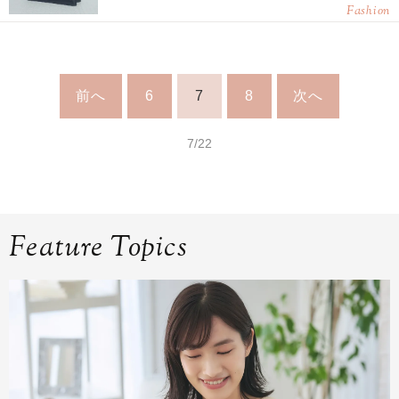
Fashion
前へ
6
7
8
次へ
7/22
Feature Topics