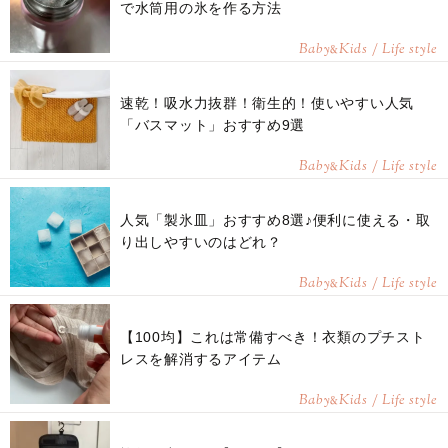
で水筒用の氷を作る方法
Baby
Kids / Life style
&
速乾！吸水力抜群！衛生的！使いやすい人気
「バスマット」おすすめ9選
Baby
Kids / Life style
&
人気「製氷皿」おすすめ8選♪便利に使える・取
り出しやすいのはどれ？
Baby
Kids / Life style
&
【100均】これは常備すべき！衣類のプチスト
レスを解消するアイテム
Baby
Kids / Life style
&