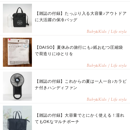
【雑誌の付録】たっぷり入る大容量♪アウトドア
に大活躍の保冷バッグ
Baby
Kids / Life style
&
【DAISO】夏休みの旅行にも♪紙おむつ圧縮袋
で荷造りにゆとりを
Baby
Kids / Life style
&
【雑誌の付録】これからの夏は一人一台♪カラビ
ナ付きハンディファン
Baby
Kids / Life style
&
【雑誌の付録】大容量でとにかく使える！濡れ
てもOKなマルチポーチ