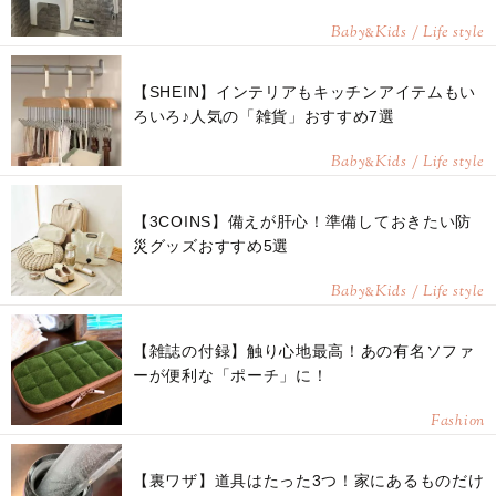
Baby
Kids / Life style
&
【SHEIN】インテリアもキッチンアイテムもい
ろいろ♪人気の「雑貨」おすすめ7選
Baby
Kids / Life style
&
【3COINS】備えが肝心！準備しておきたい防
災グッズおすすめ5選
Baby
Kids / Life style
&
【雑誌の付録】触り心地最高！あの有名ソファ
ーが便利な「ポーチ」に！
Fashion
【裏ワザ】道具はたった3つ！家にあるものだけ