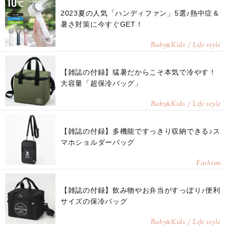
2023夏の人気「ハンディファン」5選♪熱中症＆
暑さ対策に今すぐGET！
Baby
Kids / Life style
&
【雑誌の付録】猛暑だからこそ本気で冷やす！
大容量「超保冷バッグ」
Baby
Kids / Life style
&
【雑誌の付録】多機能ですっきり収納できる♪ス
マホショルダーバッグ
Fashion
【雑誌の付録】飲み物やお弁当がすっぽり♪便利
サイズの保冷バッグ
Baby
Kids / Life style
&