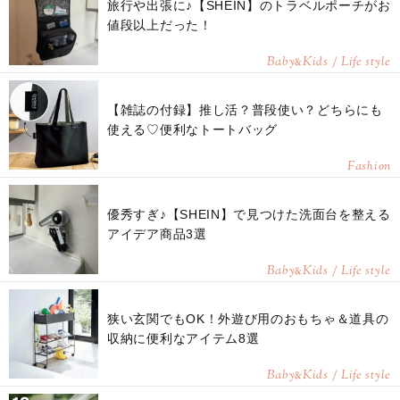
旅行や出張に♪【SHEIN】のトラベルポーチがお
値段以上だった！
Baby
Kids / Life style
&
【雑誌の付録】推し活？普段使い？どちらにも
使える♡便利なトートバッグ
Fashion
優秀すぎ♪【SHEIN】で見つけた洗面台を整える
アイデア商品3選
Baby
Kids / Life style
&
狭い玄関でもOK！外遊び用のおもちゃ＆道具の
収納に便利なアイテム8選
Baby
Kids / Life style
&