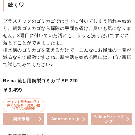
続く♡
プラスチックのゴミカゴではすぐに付いてしまう汚れやぬめ
り。銅製ゴミカゴなら掃除の手間も省け、臭いも気になりま
せん。3週目に付いていた汚れも、サッと洗うだけですぐに
落とすことができましたよ。
排水溝のゴミカゴを変えるだけで、こんなにお掃除の手間が
減るなんて感激ですよね。新生活を始める際には、ぜひ新居
で試してみてください♪
Belca 流し用銅製ゴミカゴ SP-220
￥3,499
ポイント最大49.5倍！
稼ぐなら今！お買い物
マラソン開催中
Yahoo!ショッピ
楽天市場
Amazon.co.jp
ング