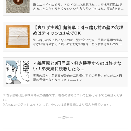
嫌なニオイやぬめり、ドロドロした皮脂汚れ……排水溝掃除はで
きることならやりたくないという方も多いですよね。実は｢あるア
イテム｣を使うだけでお掃除がグッと楽になるのをご存知ですか？
今回は新生活に向けて揃えてほしい、排水溝掃除が楽になる銅製
のヘアキャッチャーをご紹介します。
【裏ワザ実践】超簡単！引っ越し前の壁の穴埋
めはティッシュ1枚でOK
引っ越しの際に気になるのが、壁に空いた穴。手元に専用の道具
がない場合やすぐに買いに行けない場合、どうすれば良いのでし
ょうか？この記事では、ティッシュを使った壁の穴埋め方法をご
紹介します。実際に試してみたので、ご自宅の壁の穴埋めにお困
りの方はぜひ参考にしてくださいね！
＜義両親と0円同居＞好き勝手するのは許せな
い！弟夫婦に説教したら…
実家の親と、弟家族が始めた二世帯住宅での同居。だんだんと両
親の元気がなくなってきて……！？
※表示価格は記事執筆時点の価格です。現在の価格については各サイトでご確認くださ
い。
※Amazonのアソシエイトとして、4yuuuは適格販売により収入を得ています。
― 広告 ―