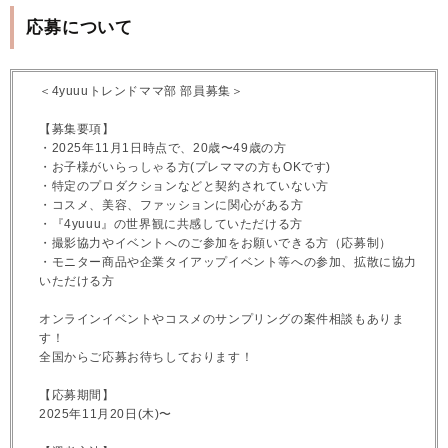
応募について
＜4yuuuトレンドママ部 部員募集＞
【募集要項】
・2025年11月1日時点で、20歳〜49歳の方
・お子様がいらっしゃる方(プレママの方もOKです)
・特定のプロダクションなどと契約されていない方
・コスメ、美容、ファッションに関心がある方
・『4yuuu』の世界観に共感していただける方
・撮影協力やイベントへのご参加をお願いできる方（応募制）
・モニター商品や企業タイアップイベント等への参加、拡散に協力
いただける方
オンラインイベントやコスメのサンプリングの案件相談もありま
す！
全国からご応募お待ちしております！
【応募期間】
2025年11月20日(木)〜