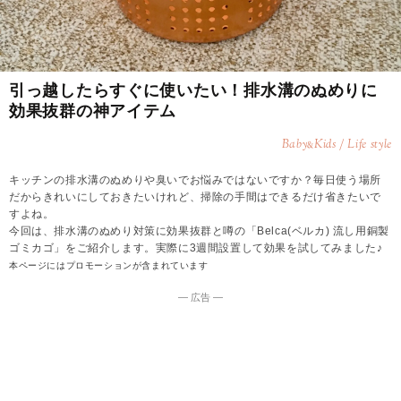
引っ越したらすぐに使いたい！排水溝のぬめりに
効果抜群の神アイテム
Baby
Kids / Life style
&
キッチンの排水溝のぬめりや臭いでお悩みではないですか？毎日使う場所
だからきれいにしておきたいけれど、掃除の手間はできるだけ省きたいで
すよね。
今回は、排水溝のぬめり対策に効果抜群と噂の「Belca(ベルカ) 流し用銅製
ゴミカゴ」をご紹介します。実際に3週間設置して効果を試してみました♪
本ページにはプロモーションが含まれています
― 広告 ―