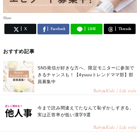
Share
X
Facebook
LINE
Threads
おすすめ記事
SNS発信が好きな方へ、限定モニターに参加で
きるチャンスも！【4yuuuトレンドママ部】部
員募集中
Baby
Kids / Life style
&
今まで読み間違えてたなんて恥ずかしすぎる。
実は正答率が低い漢字9選
Baby
Kids / Life style
&