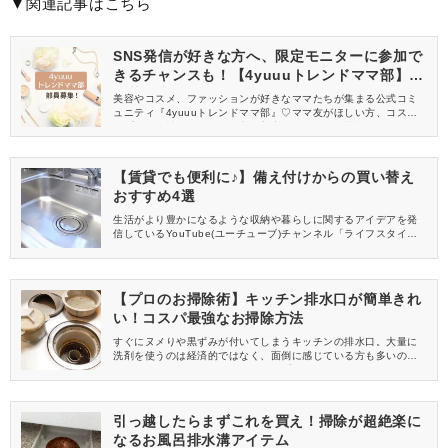
▼関連記事はこちら
SNS発信が好きな方へ、限定モニターに参加で
きるチャンスも！【4yuuuトレンドママ部】部
員募集中
美容やコスメ、ファッションが好きなママたちが集まる公式コミ
ュニティ『4yuuuトレンドママ部』♡ママ友がほしい方、コスメサ
ンプルをお試ししてくれる方、美容やママ向けの情報を一緒に発
信してくれる方を募集しています！
【賃貸でも便利に♪】備え付けからの買い替え
おすすめ4選
生活がより豊かになるような収納や暮らしに関するアイデアを発
信しているYouTube(ユーチューブ)チャンネル「ライフスタイル
ジャーナル」さん。 今回はライフスタイルジャーナルさんの動画
の中から、賃貸の備え付けから買い替えてよかったおすすめのも
のをご紹介します！
【プロのお掃除術】キッチン排水口が簡単きれ
い！コスパ最強なお掃除方法
すぐにヌメりや黒ずみが付いてしまうキッチンの排水口。大量に
洗剤を使うのは経済的ではなく、面倒に感じている方も多いので
は？そこで、ハウスクリーニングのプロ・うえこーのYouTube(ユ
ーチューブ)チャンネル「プロのお掃除チャンネル」の動画から、
コスパ良く簡単にきれいになる排水口のお掃除方法をご紹介しま
す。
引っ越したらまずこれを買え！掃除が超絶楽に
なるお風呂排水溝アイテム