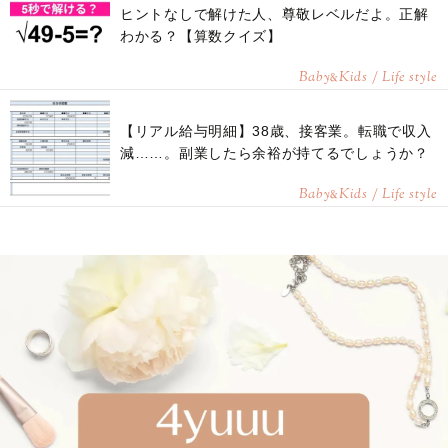
ヒントなしで解けた人、尊敬レベルだよ。正解
わかる？【算数クイズ】
Baby
Kids / Life style
&
【リアル給与明細】38歳、接客業。転職で収入
減……。副業したら余裕が持てるでしょうか？
Baby
Kids / Life style
&