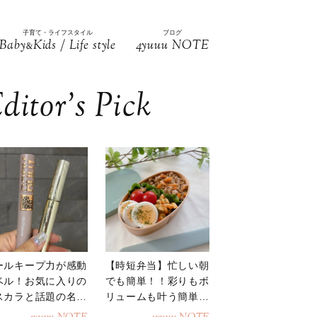
子育て・ライフスタイル
ブログ
Baby
Kids / Life style
4yuuu NOTE
&
ditor’s Pick
ールキープ力が感動
【時短弁当】忙しい朝
ベル！お気に入りの
でも簡単！！彩りもボ
スカラと話題の名品
リュームも叶う簡単そ
地
ぼろ弁当！