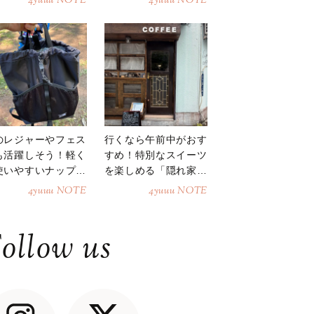
4yuuu NOTE
4yuuu NOTE
のレジャーやフェス
行くなら午前中がおす
も活躍しそう！軽く
すめ！特別なスイーツ
使いやすいナップサ
を楽しめる「隠れ家カ
ク
フェ」
4yuuu NOTE
4yuuu NOTE
ollow us