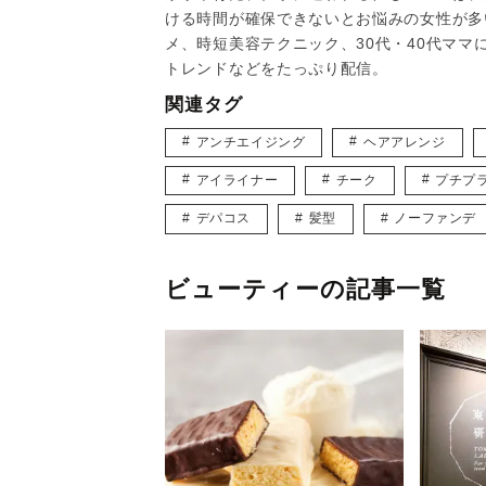
ける時間が確保できないとお悩みの女性が多
メ、時短美容テクニック、30代・40代マ
トレンドなどをたっぷり配信。
関連タグ
アンチエイジング
ヘアアレンジ
アイライナー
チーク
プチプ
デパコス
髪型
ノーファンデ
ビューティーの記事一覧