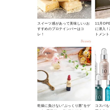
スイーツ感があって美味しい♪お
11月O
すすめのプロテインバーはコ
に潜入！
レ！
トメント
Beauty
乾燥に負けない“ぷっくり唇”をゲ
コスパも