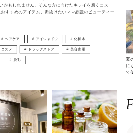
いかもしれません。そんな方に向けたキレイを磨くコス
マにおすすめのアイテム、垢抜けたいママ必読のビューティー
ヘアケア
アイシャドウ
化粧水
ラコスメ
ドラッグストア
美容家電
夏
脱毛
に
て
ッ
F