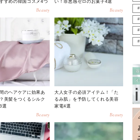
すすめの韓国コスメ4つ
い！罪悪感ゼロのお菓子4選
Beauty
Beauty
間のヘアケアに効果あ
大人女子の必須アイテム！「た
？美髪をつくるシルク
るみ肌」を予防してくれる美容
3選
家電4選
Beauty
Beauty