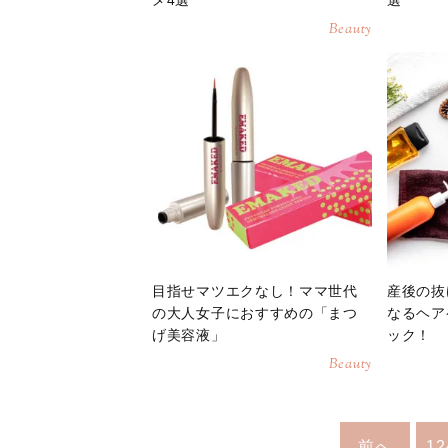
Beauty
目指せマツエクなし！ママ世代
産後の抜
の大人女子におすすめの「まつ
なるヘア
げ美容液」
ック！
Beauty
前へ
12