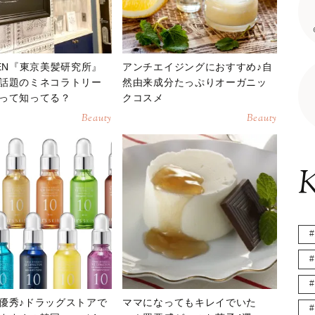
PEN『東京美髪研究所』
アンチエイジングにおすすめ♪自
話題のミネコラトリー
然由来成分たっぷりオーガニッ
って知ってる？
クコスメ
Beauty
Beauty
K
優秀♪ドラッグストアで
ママになってもキレイでいた