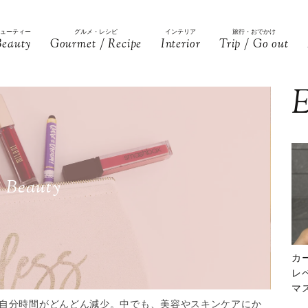
ビューティー
グルメ・レシピ
インテリア
旅行・おでかけ
Beauty
Gourmet / Recipe
Interior
Trip / Go out
E
Beauty
カ
レ
マ
下
自分時間がどんどん減少。中でも、美容やスキンケアにか