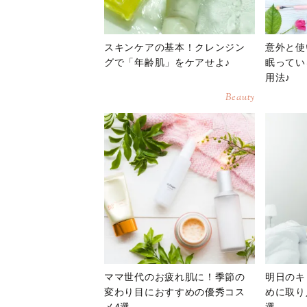
スキンケアの基本！クレンジン
意外と使
グで「年齢肌」をケアせよ♪
眠ってい
用法♪
Beauty
ママ世代のお疲れ肌に！季節の
明日のキ
変わり目におすすめの優秀コス
めに取り
メ4選
選