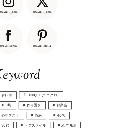
@4yuuu_com
@4yuuu_com
@4yuuucom
@4yuuu0084
eyword
食レポ
UNIQLO(ユニクロ)
100均
作り置き
お弁当
心理テスト
節約
40代
30代
ヘアスタイル
給与明細