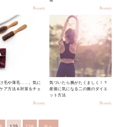
Beauty
Beauty
け毛や薄毛……。気に
気づいたら腕がたくましく！？
ケア方法＆対策をチェ
産後に気になる二の腕のダイエ
ット方法
Beauty
Beauty
4
125
126
次へ