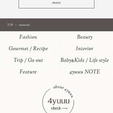
more
TOP
mamemii
Fashion
Beauty
Gourmet / Recipe
Interior
Trip / Go out
Baby
Kids / Life style
&
Feature
4yuuu NOTE