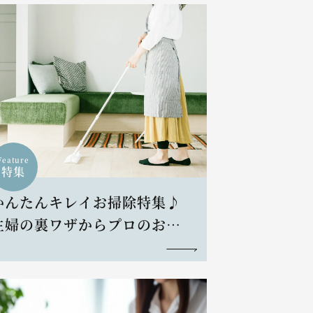
Feature
特集
かんたんキレイお掃除特集♪
主婦の裏ワザからプロのお掃
除術まで