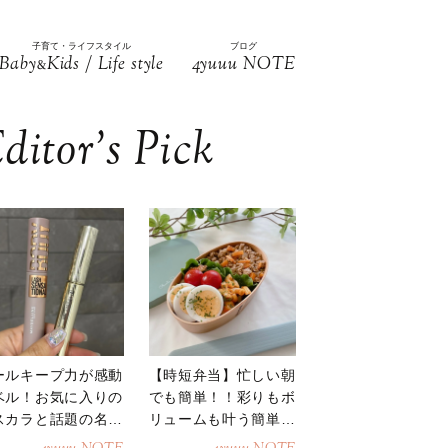
子育て・ライフスタイル
ブログ
Baby
Kids / Life style
4yuuu NOTE
&
ditor’s Pick
ールキープ力が感動
【時短弁当】忙しい朝
ベル！お気に入りの
でも簡単！！彩りもボ
スカラと話題の名品
リュームも叶う簡単そ
地
ぼろ弁当！