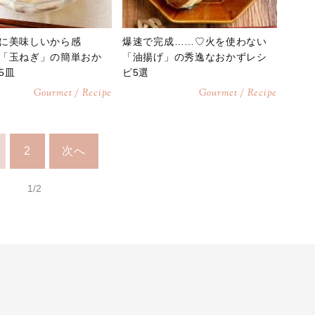
に美味しいから感
爆速で完成……♡火を使わない
「玉ねぎ」の簡単おか
「油揚げ」の秀逸なおかずレシ
5皿
ピ5選
Gourmet / Recipe
Gourmet / Recipe
2
次へ
1/2