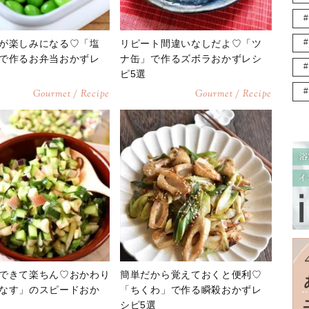
が楽しみになる♡「塩
リピート間違いなしだよ♡「ツ
で作るお弁当おかずレ
ナ缶」で作るズボラおかずレシ
ピ5選
Gourmet / Recipe
Gourmet / Recipe
できて楽ちん♡おかわり
簡単だから覚えておくと便利♡
なす」のスピードおか
「ちくわ」で作る瞬殺おかずレ
シピ5選