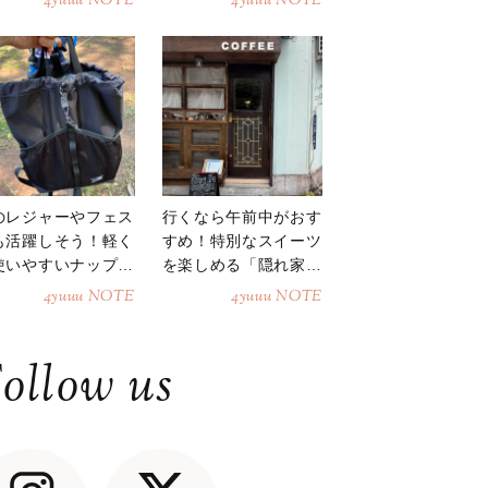
4yuuu NOTE
4yuuu NOTE
のレジャーやフェス
行くなら午前中がおす
も活躍しそう！軽く
すめ！特別なスイーツ
使いやすいナップサ
を楽しめる「隠れ家カ
ク
フェ」
4yuuu NOTE
4yuuu NOTE
ollow us