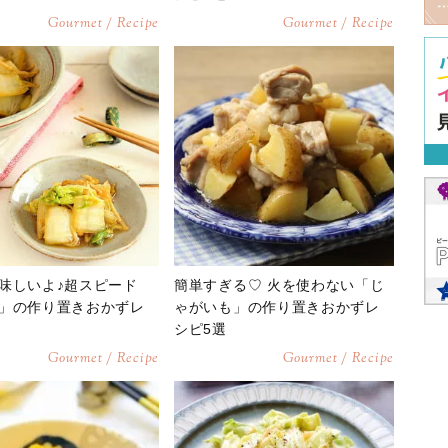
Gourmet / Recipe
Gourmet / Recipe
味しいよ♪超スピード
簡単すぎる♡ 火を使わない「じ
」の作り置きおかずレ
ゃがいも」の作り置きおかずレ
シピ5選
Gourmet / Recipe
Gourmet / Recipe