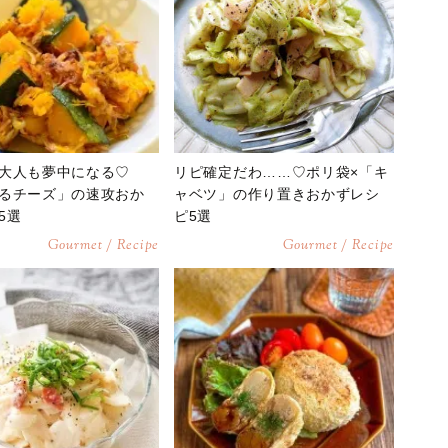
大人も夢中になる♡
リピ確定だわ……♡ポリ袋×「キ
るチーズ」の速攻おか
ャベツ」の作り置きおかずレシ
5選
ピ5選
Gourmet / Recipe
Gourmet / Recipe