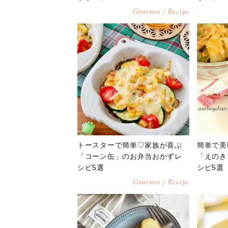
Gourmet / Recipe
トースターで簡単♡家族が喜ぶ
簡単で美
「コーン缶」のお弁当おかずレ
「えのき
シピ5選
シピ5選
Gourmet / Recipe