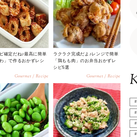
ピ確定だね♪最高に簡単
ラクラク完成だよ♪レンジで簡単
わ」で作るおかずレシ
「鶏もも肉」のお弁当おかずレ
シピ5選
K
Gourmet / Recipe
Gourmet / Recipe