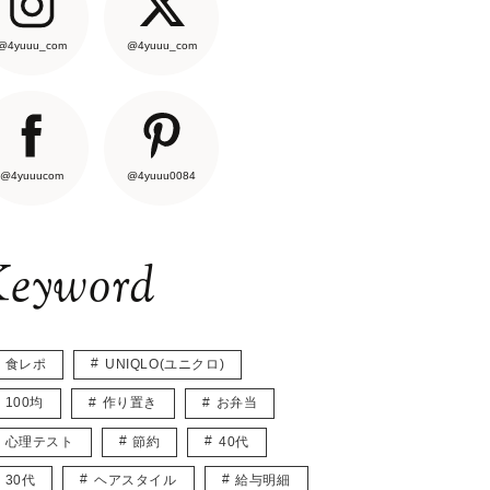
@4yuuu_com
@4yuuu_com
@4yuuucom
@4yuuu0084
eyword
食レポ
UNIQLO(ユニクロ)
100均
作り置き
お弁当
心理テスト
節約
40代
30代
ヘアスタイル
給与明細