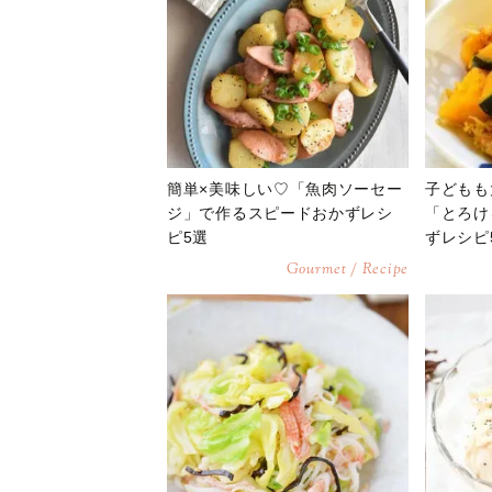
簡単×美味しい♡「魚肉ソーセー
子どもも
ジ」で作るスピードおかずレシ
「とろけ
ピ5選
ずレシピ
Gourmet / Recipe