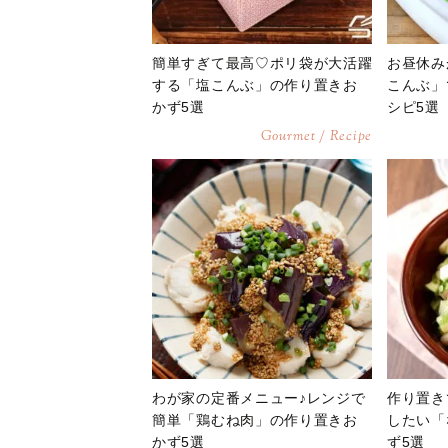
簡単すぎて最高♡ポリ袋が大活躍
お昼休み
する「塩こんぶ」の作り置きお
こんぶ」
かず5選
シピ5選
Gourmet / Recipe
わが家の定番メニュー♪レンジで
作り置き
簡単「鶏むね肉」の作り置きお
したい「
かず5選
ず5選