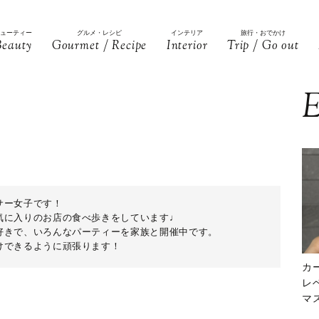
ビューティー
グルメ・レシピ
インテリア
旅行・おでかけ
Beauty
Gourmet / Recipe
Interior
Trip / Go out
E
サー女子です！
気に入りのお店の食べ歩きをしています♩
好きで、いろんなパーティーを家族と開催中です。
けできるように頑張ります！
カ
レ
マ
下