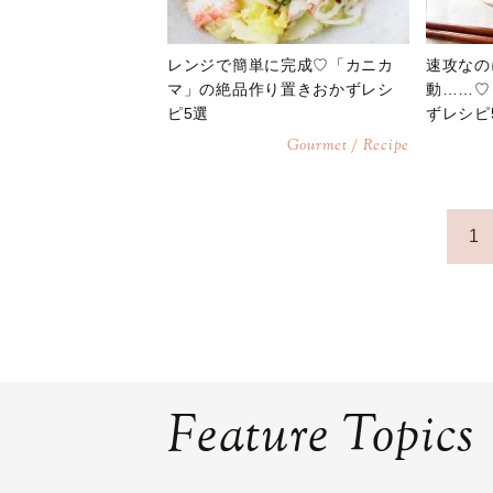
レンジで簡単に完成♡「カニカ
速攻なの
マ」の絶品作り置きおかずレシ
動……♡
ピ5選
ずレシピ
Gourmet / Recipe
1
Feature Topics