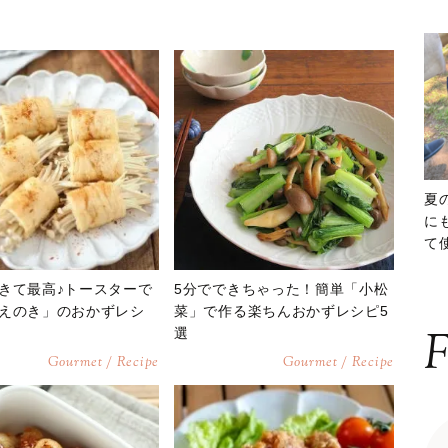
夏
に
て
ッ
きて最高♪トースターで
5分でできちゃった！簡単「小松
えのき」のおかずレシ
菜」で作る楽ちんおかずレシピ5
F
選
Gourmet / Recipe
Gourmet / Recipe