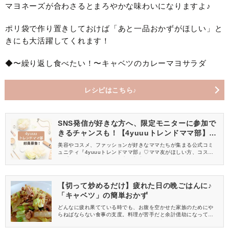
マヨネーズが合わさるとまろやかな味わいになりますよ♪
ポリ袋で作り置きしておけば「あと一品おかずがほしい」と
きにも大活躍してくれます！
◆〜繰り返し食べたい！〜キャベツのカレーマヨサラダ
レシピはこちら♪
SNS発信が好きな方へ、限定モニターに参加で
きるチャンスも！【4yuuuトレンドママ部】部
員募集中
美容やコスメ、ファッションが好きなママたちが集まる公式コミ
ュニティ『4yuuuトレンドママ部』♡ママ友がほしい方、コスメサ
ンプルをお試ししてくれる方、美容やママ向けの情報を一緒に発
信してくれる方を募集しています！
【切って炒めるだけ】疲れた日の晩ごはんに♪
「キャベツ」の簡単おかず
どんなに疲れ果てている時でも、お腹を空かせた家族のためにや
らねばならない食事の支度。料理が苦手だと余計億劫になってし
まいますよね。そんな時に頼りたいのが、切って炒めるだけの超
簡単おかずです♪今回はキャベツを使って作る、切って炒めるだけ