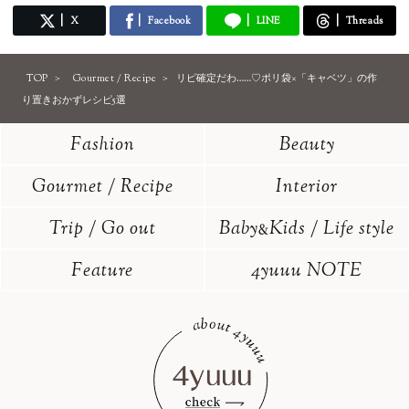
X
Facebook
LINE
Threads
TOP
Gourmet / Recipe
リピ確定だわ……♡ポリ袋×「キャベツ」の作
り置きおかずレシピ5選
Fashion
Beauty
Gourmet / Recipe
Interior
Trip / Go out
Baby
Kids / Life style
&
Feature
4yuuu NOTE