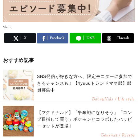
Share
X
Facebook
LINE
Threads
おすすめ記事
SNS発信が好きな方へ、限定モニターに参加で
きるチャンスも！【4yuuuトレンドママ部】部
員募集中
Baby
Kids / Life style
&
【マクドナルド】「争奪戦になりそう」「コン
プ目指して買う」ポケモンとコラボしたハッピ
ーセットが登場！
Gourmet / Recipe