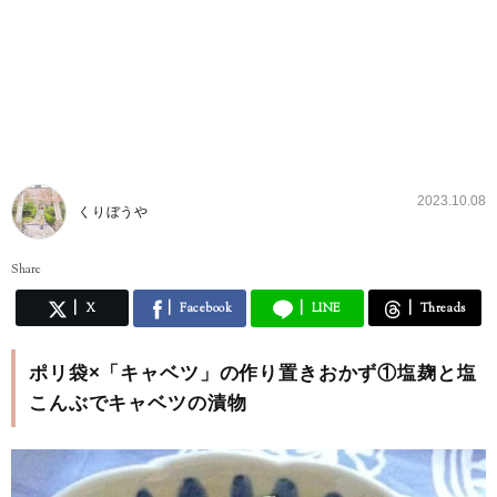
2023.10.08
くりぼうや
Share
X
Facebook
LINE
Threads
ポリ袋×「キャベツ」の作り置きおかず①塩麹と塩
こんぶでキャベツの漬物