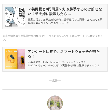
のお手軽レシピを5つご紹介します。
＜義両親と0円同居＞好き勝手するのは許せな
い！弟夫婦に説教したら…
実家の親と、弟家族が始めた二世帯住宅での同居。だんだんと両
親の元気がなくなってきて……！？
※表示価格は記事執筆時点の価格です。現在の価格については各サイトでご確認くださ
い。
アンケート回答で、スマートウォッチが当た
る！
応募は簡単！Fitbit Inspire3がもらえるチャンス！
4MOONでキャンペーン第2弾実施中♪詳細は記事でチェック！
― 広告 ―