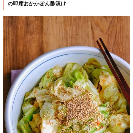
の即席おかかぽん酢漬け