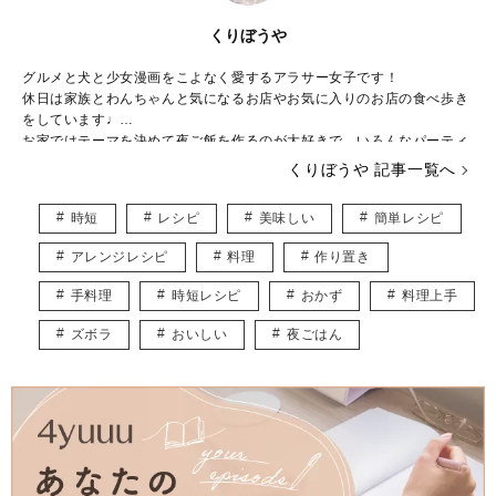
くりぼうや
グルメと犬と少女漫画をこよなく愛するアラサー女子です！
休日は家族とわんちゃんと気になるお店やお気に入りのお店の食べ歩き
をしています♩
お家ではテーマを決めて夜ご飯を作るのが大好きで、いろんなパーティ
ーを家族と開催中です。
くりぼうや 記事一覧へ
みなさんにはワクワクするような記事をお届けできるように頑張りま
す！
時短
レシピ
美味しい
簡単レシピ
アレンジレシピ
料理
作り置き
手料理
時短レシピ
おかず
料理上手
ズボラ
おいしい
夜ごはん