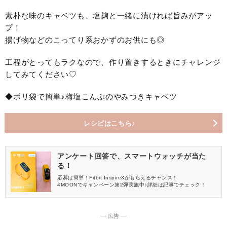
素朴な味のキャベツも、塩麹と一緒に漬ければ旨みがアッ
プ！
揚げ物などのこってり系おかずのお供にも◎
工程がとってもラクなので、作り置きするときにチャレンジ
してみてください♡
◆ポリ袋で簡単♪梅塩こんぶのやみつきキャベツ
レシピはこちら♪
アンケート回答で、スマートウォッチが当た
る！
応募は簡単！Fitbit Inspire3がもらえるチャンス！
4MOONでキャンペーン第2弾実施中♪詳細は記事でチェック！
― 広告 ―