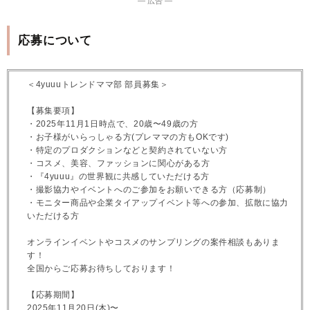
― 広告 ―
応募について
＜4yuuuトレンドママ部 部員募集＞
【募集要項】
・2025年11月1日時点で、20歳〜49歳の方
・お子様がいらっしゃる方(プレママの方もOKです)
・特定のプロダクションなどと契約されていない方
・コスメ、美容、ファッションに関心がある方
・『4yuuu』の世界観に共感していただける方
・撮影協力やイベントへのご参加をお願いできる方（応募制）
・モニター商品や企業タイアップイベント等への参加、拡散に協力
いただける方
オンラインイベントやコスメのサンプリングの案件相談もありま
す！
全国からご応募お待ちしております！
【応募期間】
2025年11月20日(木)〜