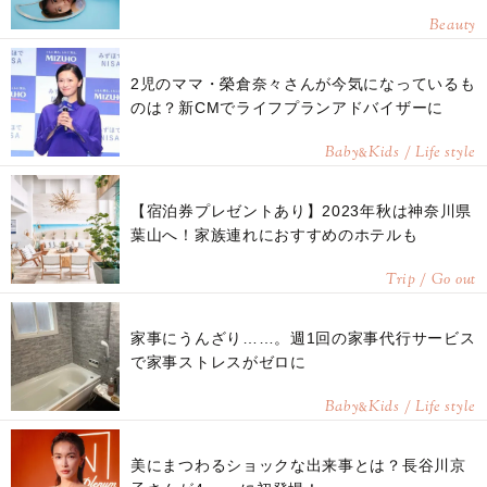
Beauty
2児のママ・榮倉奈々さんが今気になっているも
のは？新CMでライフプランアドバイザーに
Baby
Kids / Life style
&
【宿泊券プレゼントあり】2023年秋は神奈川県
葉山へ！家族連れにおすすめのホテルも
Trip / Go out
家事にうんざり……。週1回の家事代行サービス
で家事ストレスがゼロに
Baby
Kids / Life style
&
美にまつわるショックな出来事とは？長谷川京