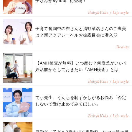
子さんが4yuuuに初登場！
Baby
Kids / Life style
&
子育て奮闘中の杏さんと清野菜名さんのご褒美
は？新アクアレーベルお披露目会に潜入♡
Beauty
【AMH検査が無料】いつ産む？何歳差がいい？
妊活前からしておきたい「AMH検査」とは
Baby
Kids / Life style
&
てぃ先生、うんちを恥ずかしがるお悩み「否定
しないで受け止めてみてほしい」
Baby
Kids / Life style
&