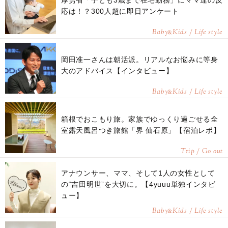
厚労省「子ども3歳まで在宅勤務」にママ達の反
応は！？300人超に即日アンケート
Baby
Kids / Life style
&
岡田准一さんは朝活派。リアルなお悩みに等身
大のアドバイス【インタビュー】
Baby
Kids / Life style
&
箱根でおこもり旅。家族でゆっくり過ごせる全
室露天風呂つき旅館「界 仙石原」【宿泊レポ】
Trip / Go out
アナウンサー、ママ、そして1人の女性として
の“吉田明世”を大切に。【4yuuu単独インタビ
ュー】
Baby
Kids / Life style
&