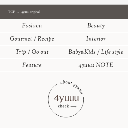
TOP
4yuuu original
Fashion
Beauty
Gourmet / Recipe
Interior
Trip / Go out
Baby
Kids / Life style
&
Feature
4yuuu NOTE