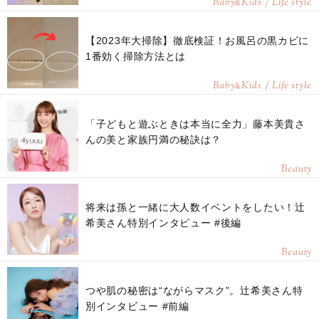
Baby
Kids / Life style
&
【2023年大掃除】徹底検証！お風呂の黒カビに
1番効く掃除方法とは
Baby
Kids / Life style
&
「子どもと遊ぶときは本当に全力」藤本美貴さ
んの美と家族円満の秘訣は？
Beauty
将来は孫と一緒に大人数イベントをしたい！辻
希美さん特別インタビュー #後編
Beauty
つや肌の秘密は“ながらマスク”。辻󠄀希美さん特
別インタビュー #前編