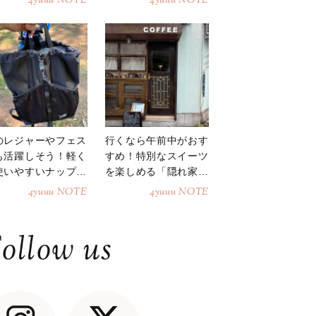
4yuuu NOTE
4yuuu NOTE
のレジャーやフェス
行くなら午前中がおす
も活躍しそう！軽く
すめ！特別なスイーツ
使いやすいナップサ
を楽しめる「隠れ家カ
ク
フェ」
4yuuu NOTE
4yuuu NOTE
ollow us