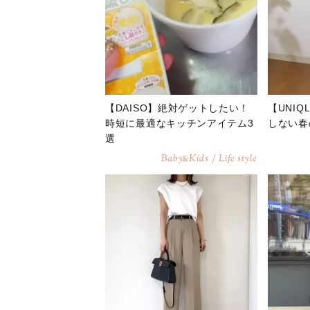
【DAISO】絶対ゲットしたい！
【UNI
時短に最適なキッチンアイテム3
しない春
選
Baby
Kids / Life style
&