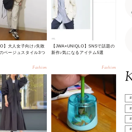
QLO】大人女子向け♪失敗
【JWA×UNIQLO】SNSで話題の
のベージュスタイル3つ
新作♪気になるアイテム5選
Fashion
Fashion
K