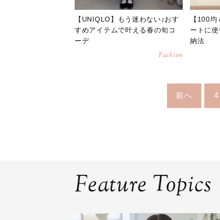
【UNIQLO】もう迷わない♪おす
【100
すめアイテムで叶える春の旬コ
ートに使
ーデ
納法
Fashion
前へ
4
Feature Topics