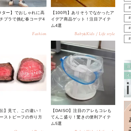
ウター】でおしゃれに高
【100均】ありそうでなかったア
チプラで挑む春コーデ4
イデア商品ゲット！注目アイテ
ム4選
Fashion
Baby
Kids / Life style
&
伝】見て、この違い！
【DAISO】注目のアレもコレも
ーストビーフの作り方
てんこ盛り！驚きの便利アイテ
ム5選