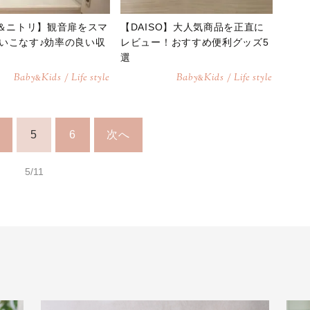
均＆ニトリ】観音扉をスマ
【DAISO】大人気商品を正直に
いこなす♪効率の良い収
レビュー！おすすめ便利グッズ5
選
Baby
Kids / Life style
Baby
Kids / Life style
&
&
5
6
次へ
5/11