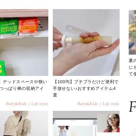
夏
に
て
ッ
均】デッドスペースや狭い
【100均】プチプラだけど便利で
つっぱり棒の収納アイ
手放せない♪おすすめアイテム4
選
F
Baby
Kids / Life style
Baby
Kids / Life style
&
&