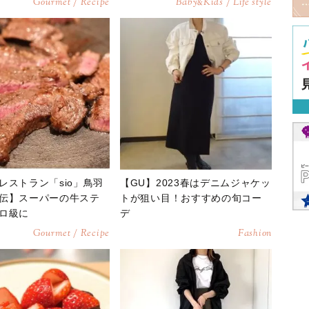
Gourmet / Recipe
Baby
Kids / Life style
&
レストラン「sio」鳥羽
【GU】2023春はデニムジャケッ
伝】スーパーの牛ステ
トが狙い目！おすすめの旬コー
ロ級に
デ
Gourmet / Recipe
Fashion