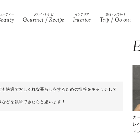
ビューティー
グルメ・レシピ
インテリア
旅行・おでかけ
Beauty
Gourmet / Recipe
Interior
Trip / Go out
E
でも快適でおしゃれな暮らしをするための情報をキャッチして
事などを執筆できたらと思います！
カ
レ
マ
下