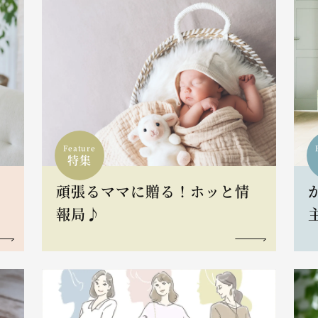
Feature
特集
頑張るママに贈る！ホッと情
報局♪