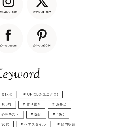
@4yuuu_com
@4yuuu_com
@4yuuucom
@4yuuu0084
eyword
食レポ
UNIQLO(ユニクロ)
100均
作り置き
お弁当
心理テスト
節約
40代
30代
ヘアスタイル
給与明細