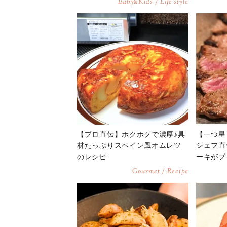
Baby
Kids / Life style
&
【プロ直伝】ホクホクで濃厚♪具
【一つ星
材たっぷりスペイン風オムレツ
シェフ直
のレシピ
ーキがプ
Gourmet / Recipe