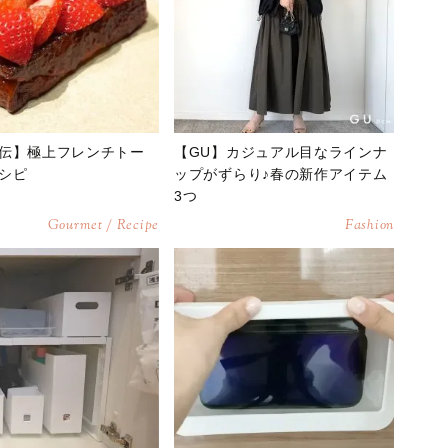
伝】極上フレンチトー
【GU】カジュアル目なラインナ
シピ
ップがずらり♪春の新作アイテム
3つ
Gourmet / Recipe
Fashion