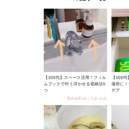
【100均】スペース活用！フィル
【100
ムフックで叶う浮かせる収納法5
場所に！
つ
デア
Baby
Kids / Life style
&