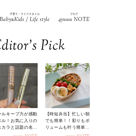
子育て・ライフスタイル
ブログ
Baby
Kids / Life style
4yuuu NOTE
&
ditor’s Pick
ールキープ力が感動
【時短弁当】忙しい朝
ベル！お気に入りの
でも簡単！！彩りもボ
スカラと話題の名品
リュームも叶う簡単そ
地
ぼろ弁当！