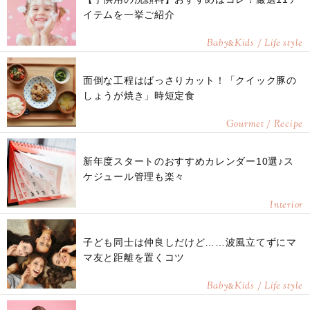
イテムを一挙ご紹介
Baby
Kids / Life style
&
面倒な工程はばっさりカット！「クイック豚の
しょうが焼き」時短定食
Gourmet / Recipe
新年度スタートのおすすめカレンダー10選♪ス
ケジュール管理も楽々
Interior
子ども同士は仲良しだけど……波風立てずにマ
マ友と距離を置くコツ
Baby
Kids / Life style
&