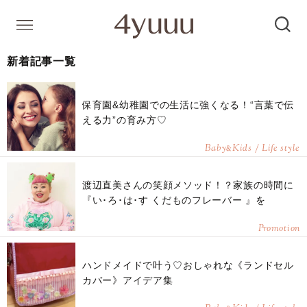
新着記事一覧
保育園&幼稚園での生活に強くなる！“言葉で伝
える力”の育み方♡
Baby
Kids / Life style
&
渡辺直美さんの笑顔メソッド！？家族の時間に
『い･ろ･は･す くだものフレーバー 』を
Promotion
ハンドメイドで叶う♡おしゃれな《ランドセル
カバー》アイデア集