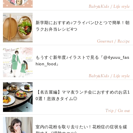
Baby
Kids / Life style
&
新学期におすすめ♪フライパンひとつで簡単！朝
ラクお弁当レシピ4つ
Gourmet / Recipe
もうすぐ新年度♪イラストで見る『@4yuuu_fas
hion_food』
Baby
Kids / Life style
&
【名古屋編】ママ友ランチ会におすすめのお店1
0選！息抜きタイム◎
Trip / Go out
室内の花粉を取り去りたい！花粉症の症状を緩