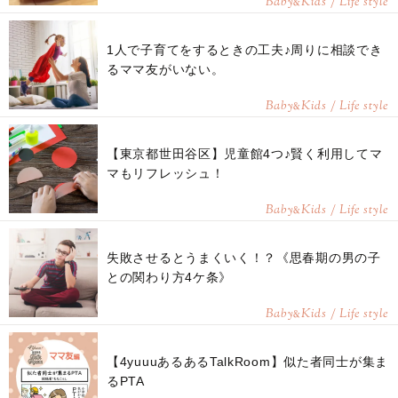
Baby
Kids / Life style
&
1人で子育てをするときの工夫♪周りに相談でき
るママ友がいない。
Baby
Kids / Life style
&
【東京都世田谷区】児童館4つ♪賢く利用してマ
マもリフレッシュ！
Baby
Kids / Life style
&
失敗させるとうまくいく！？《思春期の男の子
との関わり方4ケ条》
Baby
Kids / Life style
&
【4yuuuあるあるTalkRoom】似た者同士が集ま
るPTA