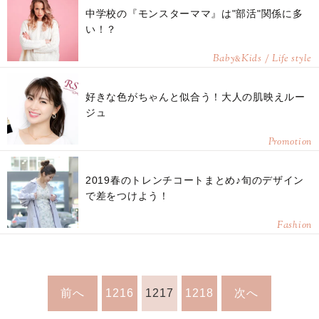
中学校の『モンスターママ』は"部活"関係に多
い！？
Baby
Kids / Life style
&
好きな色がちゃんと似合う！大人の肌映えルー
ジュ
Promotion
2019春のトレンチコートまとめ♪旬のデザイン
で差をつけよう！
Fashion
前へ
1216
1217
1218
次へ