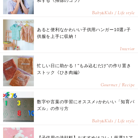
和する《掃除のコツ》
Baby
Kids / Life style
&
あると便利なかわいい子供用ハンガー10選♪子
供服を上手に収納！
Interior
忙しい日に助かる！"もみ込むだけ"の作り置き
ストック《ひき肉編》
Gourmet / Recipe
数字や言葉の学習にオススメ♪かわいい「知育パ
ズル」の作り方
Baby
Kids / Life style
&
【子供用の洗顔料】おすすめはコレ！厳選11ア