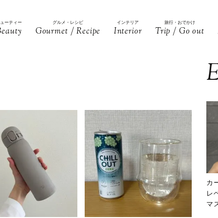
ビューティー
グルメ・レシピ
インテリア
旅行・おでかけ
Beauty
Gourmet / Recipe
Interior
Trip / Go out
E
カ
レ
マ
下