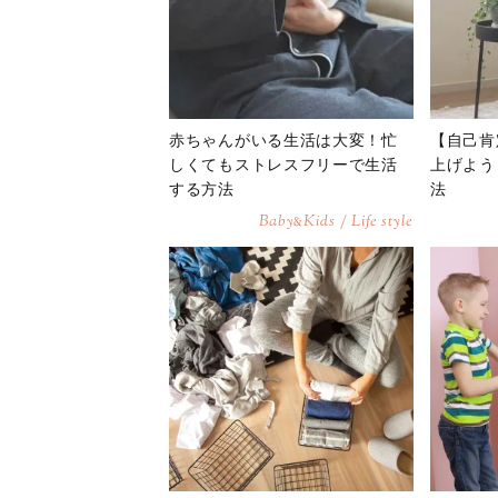
赤ちゃんがいる生活は大変！忙
【自己肯
しくてもストレスフリーで生活
上げよう
する方法
法
Baby
Kids / Life style
&