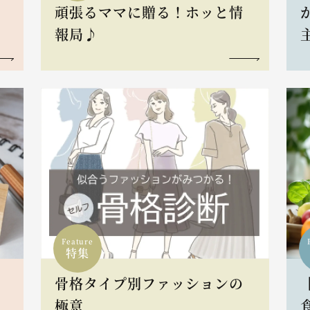
頑張るママに贈る！ホッと情
報局♪
Feature
特集
骨格タイプ別ファッションの
L
極意