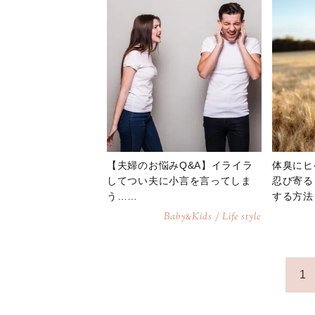
【夫婦のお悩みQ&A】イライラ
体臭にヒ
してつい夫に小言を言ってしま
忍び寄る
う……
する方法
Baby
Kids / Life style
&
1