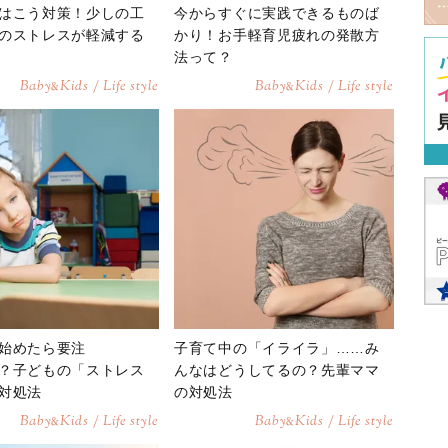
はこう対策！少しの工
今からすぐに実践できるものば
のストレスが軽減する
かり！お手軽育児疲れの発散方
法って？
Baby
Kids / Life style
Baby
Kids / Life style
&
&
始めたら要注
子育て中の「イライラ」……み
？子どもの「ストレス
んなはどうしてるの？先輩ママ
対処法
の対処法
Baby
Kids / Life style
Baby
Kids / Life style
&
&