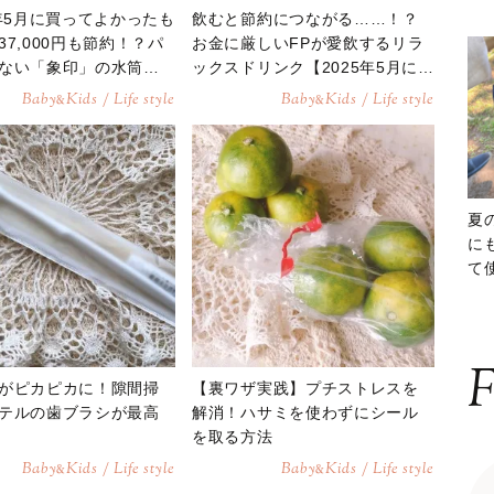
5年5月に買ってよかったも
飲むと節約につながる……！？
37,000円も節約！？パ
お金に厳しいFPが愛飲するリラ
ない「象印」の水筒が
ックスドリンク【2025年5月に買
に優秀だった【FP本気
ってよかったもの】
Baby
Kids / Life style
Baby
Kids / Life style
&
&
】
夏
に
て
ッ
F
がピカピカに！隙間掃
【裏ワザ実践】プチストレスを
テルの歯ブラシが最高
解消！ハサミを使わずにシール
を取る方法
Baby
Kids / Life style
Baby
Kids / Life style
&
&