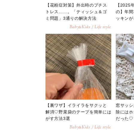
【花粉症対策】外出時のプチス
【202
トレス……。「ティッシュ＆ゴ
の】年間
ミ問題」3通りの解決方法
ッキンが
想像以上
Baby
Kids / Life style
&
レビュー
【裏ワザ】イライラをサクッと
窓サッシ
解消♡野菜袋のテープを簡単には
除にはホ
がす方法3選
だった♡
Baby
Kids / Life style
&