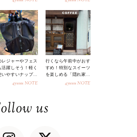
4yuuu NOTE
4yuuu NOTE
のレジャーやフェス
行くなら午前中がおす
も活躍しそう！軽く
すめ！特別なスイーツ
使いやすいナップサ
を楽しめる「隠れ家カ
ク
フェ」
4yuuu NOTE
4yuuu NOTE
ollow us