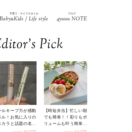
子育て・ライフスタイル
ブログ
Baby
Kids / Life style
4yuuu NOTE
&
ditor’s Pick
ールキープ力が感動
【時短弁当】忙しい朝
ベル！お気に入りの
でも簡単！！彩りもボ
スカラと話題の名品
リュームも叶う簡単そ
地
ぼろ弁当！