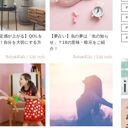
定感が上がる】QOLを
【夢占い】虫の夢は「虫の知ら
！自分を大切にする方
せ」？18の意味・暗示をご紹
介！
Baby
Kids / Life style
Baby
Kids / Life style
&
&