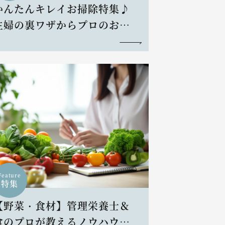
かんたんキレイお掃除特集♪
主婦の裏ワザからプロのお掃
除術まで
Feature
特集
【野菜・食材】管理栄養士＆
食のプロが教えるノウハウと