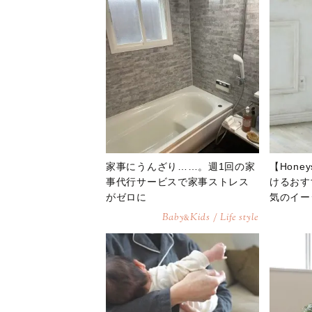
家事にうんざり……。週1回の家
【Hon
事代行サービスで家事ストレス
けるおす
がゼロに
気のイー
Baby
Kids / Life style
&