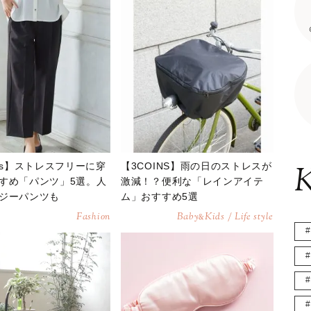
eys】ストレスフリーに穿
【3COINS】雨の日のストレスが
K
すめ「パンツ」5選。人
激減！？便利な「レインアイテ
ジーパンツも
ム」おすすめ5選
Fashion
Baby
Kids / Life style
&