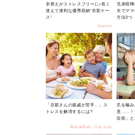
衣替えがストレスフリーに♪長く
兄弟喧嘩
使えて便利な優秀収納“衣装ケー
夫でママ
ス”
方法3つ
Interior
「旦那さんの親戚が苦手…」ス
爪を噛み
トレスを解消するには?
意……！
症状」と
Baby
Kids / Life style
&