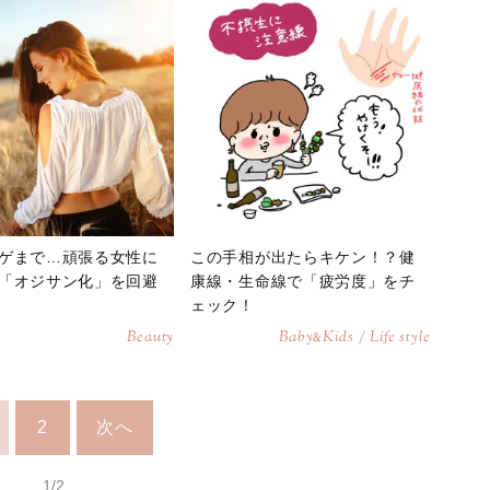
ゲまで…頑張る女性に
この手相が出たらキケン！？健
「オジサン化」を回避
康線・生命線で「疲労度」をチ
ェック！
Beauty
Baby
Kids / Life style
&
2
次へ
1/2