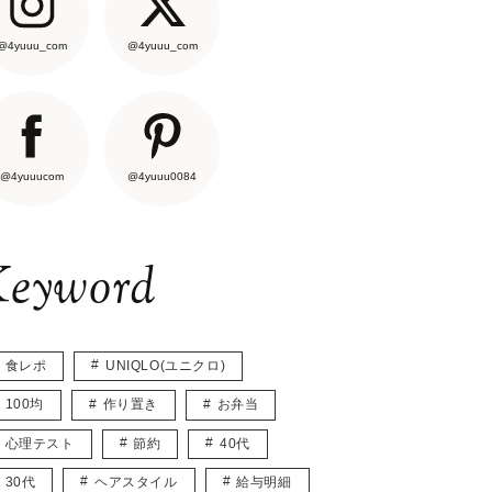
@4yuuu_com
@4yuuu_com
@4yuuucom
@4yuuu0084
eyword
食レポ
UNIQLO(ユニクロ)
100均
作り置き
お弁当
心理テスト
節約
40代
30代
ヘアスタイル
給与明細