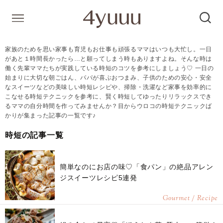
家族のためを思い家事も育児もお仕事も頑張るママはいつも大忙し。一日
があと１時間長かったら…と願ってしまう時もありますよね。そんな時は
働く先輩ママたちが実践している時短のコツを参考にしましょう♡ 一日の
始まりに大切な朝ごはん、パパが喜ぶおつまみ、子供のための安心・安全
なスイーツなどの美味しい時短レシピや、掃除・洗濯など家事を効率的に
こなせる時短テクニックを参考に、賢く時短してゆったりリラックスでき
るママの自分時間を作ってみませんか？目からウロコの時短テクニックば
かりが集まった記事の一覧です♪
時短の記事一覧
簡単なのにお店の味♡「食パン」の絶品アレン
ジスイーツレシピ5連発
Gourmet / Recipe