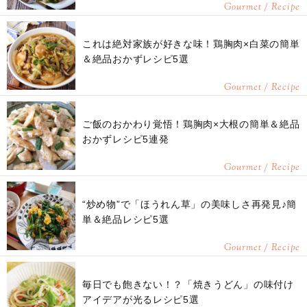
Gourmet / Recipe
これは絶対家族が好きな味！鶏胸肉×白菜の簡単
＆絶品おかずレシピ5選
Gourmet / Recipe
ご飯のおかわり覚悟！鶏胸肉×大根の簡単＆絶品
おかずレシピ5連発
Gourmet / Recipe
“炒め物”で「ほうれん草」の美味しさ再発見♪簡
単＆絶品レシピ5選
Gourmet / Recipe
毎日でも飽きない！？「焼きうどん」の味付け
アイデアが光るレシピ5選