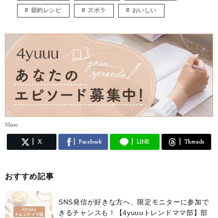
節約レシピ
ズボラ
おいしい
Share
X
Facebook
LINE
Threads
おすすめ記事
SNS発信が好きな方へ、限定モニターに参加で
きるチャンスも！【4yuuuトレンドママ部】部