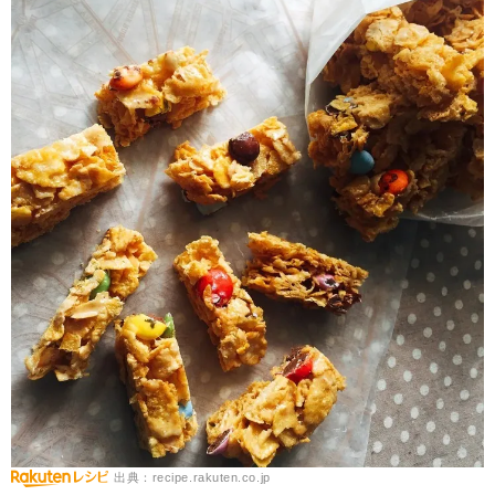
出典：recipe.rakuten.co.jp