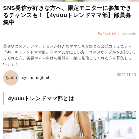
SNS発信が好きな方へ、限定モニターに参加でき
るチャンスも！【4yuuuトレンドママ部】部員募
集中
Baby
Kids / Life style
&
美容やコスメ、ファッションが好きなママたちが集まる公式コミュニティ
『4yuuuトレンドママ部』♡ママ友がほしい方、コスメサンプルをお試しし
てくれる方、美容やママ向けの情報を一緒に発信してくれる方を募集して
います！
2025.11.20
4yuuu original
4yuuuトレンドママ部とは