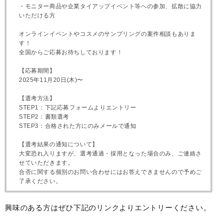
・モニター商品や企業タイアップイベント等への参加、拡散に協力
いただける方
オンラインイベントやコスメのサンプリングの案件相談もありま
す！
全国からご応募お待ちしております！
【応募期間】
2025年11月20日(木)〜
【選考方法】
STEP1：下記応募フォームよりエントリー
STEP2：書類選考
STEP3：合格された方にのみメールで通知
【選考結果の通知について】
大変恐れ入りますが、選考通過・採用となった場合のみ、ご連絡さ
せていただきます。
合否に関する個別のお問い合わせにはお答えできませんので予めご
了承ください。
興味のある方はぜひ下記のリンクよりエントリーください。