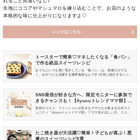
れること間違いなし♪
生地にココアやマシュマロを練り込むことで、お店のような
本格的な味に仕上がりになりますよ♡
レシピはこちら♪
トースターで簡単♡マネしたくなる「食パン」
で作る絶品スイーツレシピ
おうちにいつも買い置きしている「食パン」は、朝食だけでな
く、おやつにも活躍する優秀食材なんです♪今回ご紹介するレシピ
は、トースターを使って簡単に作れるものばかり♡市販のお菓子よ
りも美味しいスイーツが完成するので、ぜひマネしてみてくださ
い。
SNS発信が好きな方へ、限定モニターに参加で
きるチャンスも！【4yuuuトレンドママ部】部
員募集中
美容やコスメ、ファッションが好きなママたちが集まる公式コミ
ュニティ『4yuuuトレンドママ部』♡ママ友がほしい方、コスメサ
ンプルをお試ししてくれる方、美容やママ向けの情報を一緒に発
信してくれる方を募集しています！
たこ焼き器が大活躍♡簡単！子どもが喜ぶ！悪
魔のスイーツレシピ5選