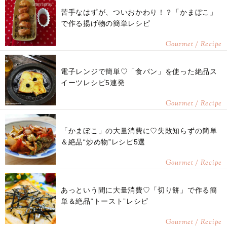
苦手なはずが、ついおかわり！？「かまぼこ」
で作る揚げ物の簡単レシピ
Gourmet / Recipe
電子レンジで簡単♡「食パン」を使った絶品ス
イーツレシピ5連発
Gourmet / Recipe
「かまぼこ」の大量消費に♡失敗知らずの簡単
＆絶品“炒め物”レシピ5選
Gourmet / Recipe
あっという間に大量消費♡「切り餅」で作る簡
単＆絶品“トースト”レシピ
Gourmet / Recipe