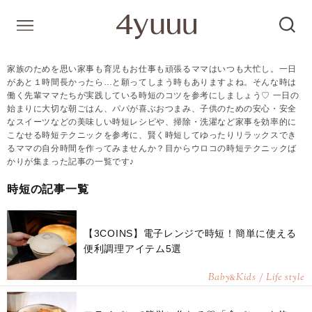
家族のためを思い家事も育児もお仕事も頑張るママはいつも大忙し。一日
があと１時間長かったら…と願ってしまう時もありますよね。そんな時は
働く先輩ママたちが実践している時短のコツを参考にしましょう♡ 一日の
始まりに大切な朝ごはん、パパが喜ぶおつまみ、子供のための安心・安全
なスイーツなどの美味しい時短レシピや、掃除・洗濯など家事を効率的に
こなせる時短テクニックを参考に、賢く時短してゆったりリラックスでき
るママの自分時間を作ってみませんか？目からウロコの時短テクニックば
かりが集まった記事の一覧です♪
時短の記事一覧
【3COINS】電子レンジで時短！簡単に使える
便利調理アイテム5選
Baby
Kids / Life style
&