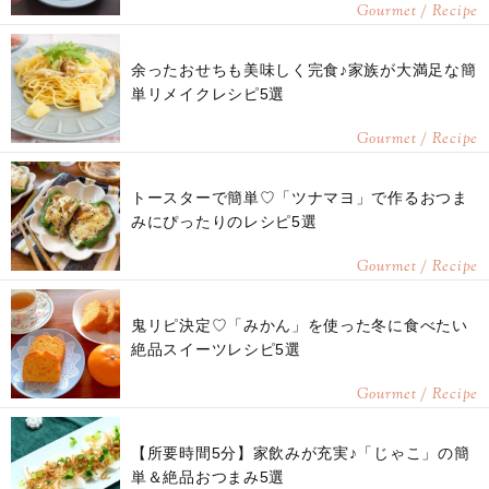
Gourmet / Recipe
余ったおせちも美味しく完食♪家族が大満足な簡
単リメイクレシピ5選
Gourmet / Recipe
トースターで簡単♡「ツナマヨ」で作るおつま
みにぴったりのレシピ5選
Gourmet / Recipe
鬼リピ決定♡「みかん」を使った冬に食べたい
絶品スイーツレシピ5選
Gourmet / Recipe
【所要時間5分】家飲みが充実♪「じゃこ」の簡
単＆絶品おつまみ5選