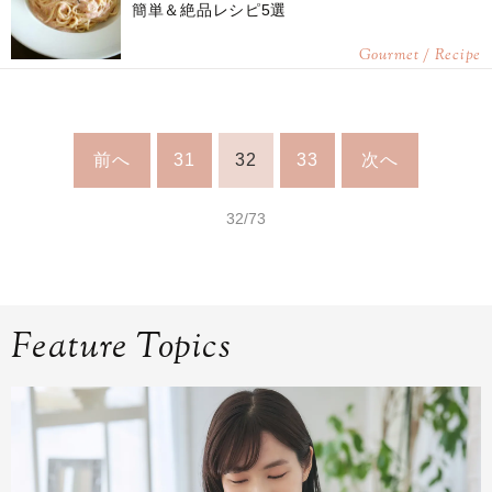
簡単＆絶品レシピ5選
Gourmet / Recipe
前へ
31
32
33
次へ
32/73
Feature Topics