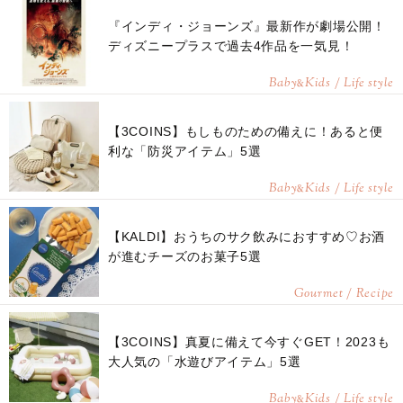
『インディ・ジョーンズ』最新作が劇場公開！
ディズニープラスで過去4作品を一気見！
Baby
Kids / Life style
&
【3COINS】もしものための備えに！あると便
利な「防災アイテム」5選
Baby
Kids / Life style
&
【KALDI】おうちのサク飲みにおすすめ♡お酒
が進むチーズのお菓子5選
Gourmet / Recipe
【3COINS】真夏に備えて今すぐGET！2023も
大人気の「水遊びアイテム」5選
Baby
Kids / Life style
&