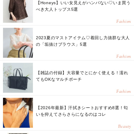
【Honeys】いい女見えがハンパない♡いま買う
べき大人トップス5選
Fashion
2023夏のマストアイテム♡着回し力抜群な大人
の「垢抜けブラウス」5選
Fashion
【雑誌の付録】大容量でとにかく使える！濡れ
てもOKなマルチポーチ
Fashion
【2026年最新】汗拭きシートおすすめ8選！匂
いを抑えてさらさらになるのはコレ
Beauty