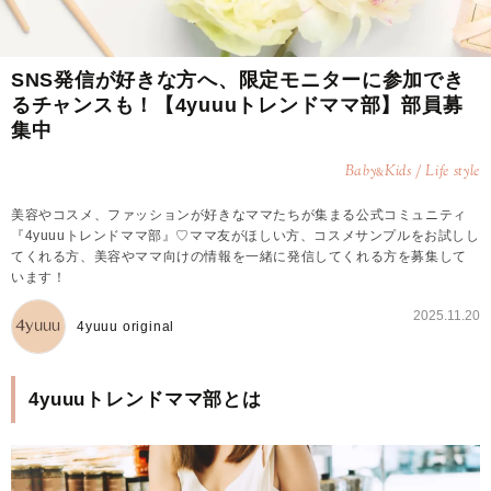
SNS発信が好きな方へ、限定モニターに参加でき
るチャンスも！【4yuuuトレンドママ部】部員募
集中
Baby
Kids / Life style
&
美容やコスメ、ファッションが好きなママたちが集まる公式コミュニティ
『4yuuuトレンドママ部』♡ママ友がほしい方、コスメサンプルをお試しし
てくれる方、美容やママ向けの情報を一緒に発信してくれる方を募集して
います！
2025.11.20
4yuuu original
4yuuuトレンドママ部とは