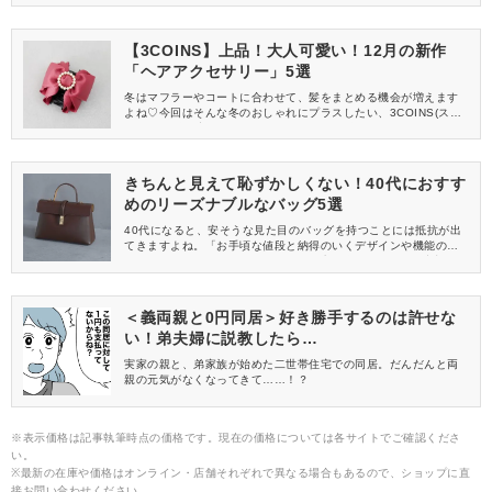
信してくれる方を募集しています！
【3COINS】上品！大人可愛い！12月の新作
「ヘアアクセサリー」5選
冬はマフラーやコートに合わせて、髪をまとめる機会が増えます
よね♡今回はそんな冬のおしゃれにプラスしたい、3COINS(スリ
ーコインズ)の新作ヘアアクセサリーをご紹介します！
きちんと見えて恥ずかしくない！40代におすす
めのリーズナブルなバッグ5選
40代になると、安そうな見た目のバッグを持つことには抵抗が出
てきますよね。「お手頃な値段と納得のいくデザインや機能のき
ちんと見えるバッグが欲しい」という方に向けて、1万円以内のリ
ーズナブルなアイテムをピックアップしてみました。40代女性が
持っていても人目なんか気にならない、おすすめの高見えバッグ
を紹介します。
＜義両親と0円同居＞好き勝手するのは許せな
い！弟夫婦に説教したら…
実家の親と、弟家族が始めた二世帯住宅での同居。だんだんと両
親の元気がなくなってきて……！？
※表示価格は記事執筆時点の価格です。現在の価格については各サイトでご確認くださ
い。
※最新の在庫や価格はオンライン・店舗それぞれで異なる場合もあるので、ショップに直
接お問い合わせください。