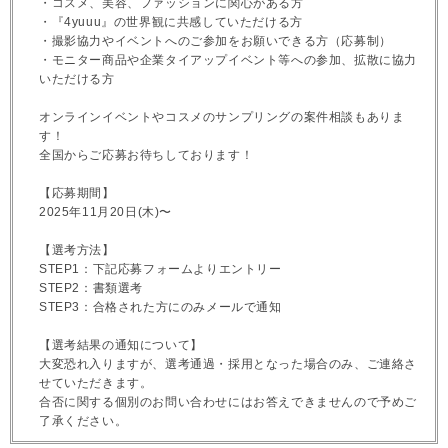
・コスメ、美容、ファッションに関心がある方
・『4yuuu』の世界観に共感していただける方
・撮影協力やイベントへのご参加をお願いできる方（応募制）
・モニター商品や企業タイアップイベント等への参加、拡散に協力
いただける方
オンラインイベントやコスメのサンプリングの案件相談もありま
す！
全国からご応募お待ちしております！
【応募期間】
2025年11月20日(木)〜
【選考方法】
STEP1：下記応募フォームよりエントリー
STEP2：書類選考
STEP3：合格された方にのみメールで通知
【選考結果の通知について】
大変恐れ入りますが、選考通過・採用となった場合のみ、ご連絡さ
せていただきます。
合否に関する個別のお問い合わせにはお答えできませんので予めご
了承ください。