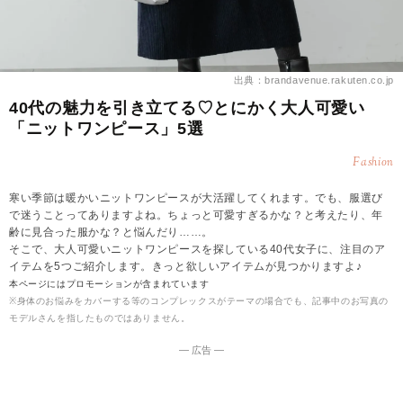
出典：brandavenue.rakuten.co.jp
40代の魅力を引き立てる♡とにかく大人可愛い
「ニットワンピース」5選
Fashion
寒い季節は暖かいニットワンピースが大活躍してくれます。でも、服選び
で迷うことってありますよね。ちょっと可愛すぎるかな？と考えたり、年
齢に見合った服かな？と悩んだり……。
そこで、大人可愛いニットワンピースを探している40代女子に、注目のア
イテムを5つご紹介します。きっと欲しいアイテムが見つかりますよ♪
本ページにはプロモーションが含まれています
※身体のお悩みをカバーする等のコンプレックスがテーマの場合でも、記事中のお写真の
モデルさんを指したものではありません。
― 広告 ―