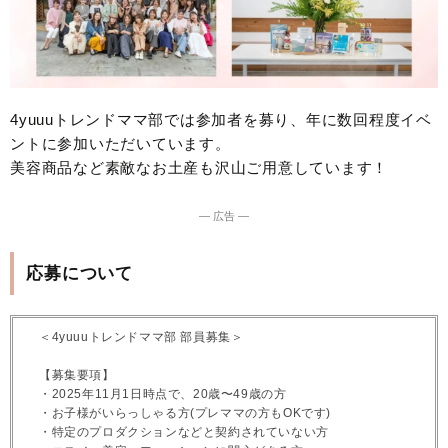
4yuuuトレンドママ部では参加者を募り、年に数回程度イベ
ントに参加いただいています。
美容商品など素敵なお土産も沢山ご用意しています！
― 広告 ―
応募について
＜4yuuuトレンドママ部 部員募集＞
【募集要項】
・2025年11月1日時点で、20歳〜49歳の方
・お子様がいらっしゃる方(プレママの方もOKです)
・特定のプロダクションなどと契約されていない方