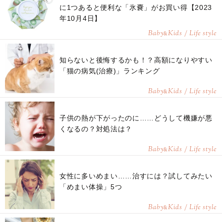
に1つあると便利な「氷嚢」がお買い得【2023
年10月4日】
Baby
Kids / Life style
&
知らないと後悔するかも！？高額になりやすい
「猫の病気(治療)」ランキング
Baby
Kids / Life style
&
子供の熱が下がったのに……どうして機嫌が悪
くなるの？対処法は？
Baby
Kids / Life style
&
女性に多いめまい……治すには？試してみたい
「めまい体操」5つ
Baby
Kids / Life style
&