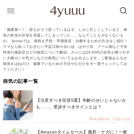
「健康第一！」誰もがそう思っているはず。しかし忙しくしていると、病
気の前兆や症状を見逃してしまっていた……なんてことも少なくないも
の。 4yuuuでは、病気を予防・早期発見・治療するための方法をご紹介！
ママなら知っておきたい手足口病や水いぼ、はやり目、プール熱など子供
特有の感染症などの病気について解説。さらには30.40代の女性が罹りやす
い大腸ガンや乳ガンなどの病気についてもお伝えします。ご家族みんなが
病気をはねのけ、健康でいるための方法や心がけを今一度チェックしてみ
てください！
病気の記事一覧
【注意すべき症状5選】年齢のせいじゃないか
も……。受診すべきサインとは？
Baby
Kids / Life style
&
【Amazonタイムセール】風邪・ケガに！一家