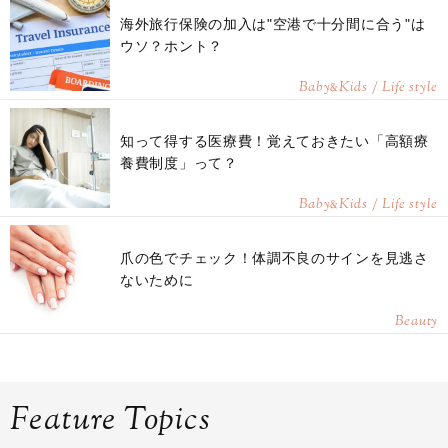
海外旅行保険の加入は"空港で十分間に合う"は
ウソ？ホント？
Baby
Kids / Life style
&
知って得する医療費！覚えておきたい「高額療
養費制度」って？
Baby
Kids / Life style
&
爪の色でチェック！体調不良のサインを見逃さ
ないために
Beauty
Feature Topics