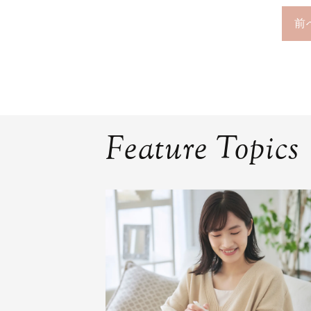
前
Feature Topics