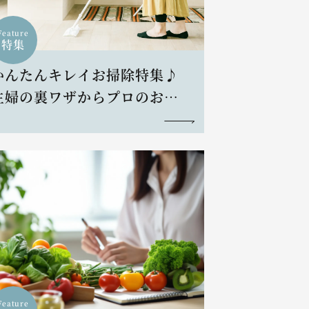
Feature
特集
かんたんキレイお掃除特集♪
主婦の裏ワザからプロのお掃
除術まで
Feature