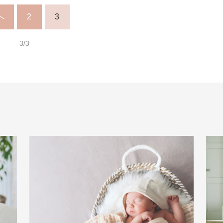
へ
2
3
3/3