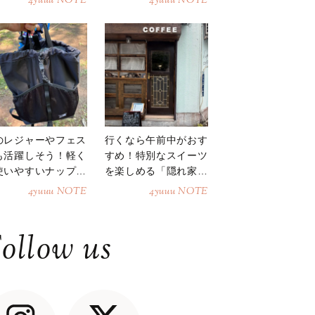
4yuuu NOTE
4yuuu NOTE
のレジャーやフェス
行くなら午前中がおす
も活躍しそう！軽く
すめ！特別なスイーツ
使いやすいナップサ
を楽しめる「隠れ家カ
ク
フェ」
4yuuu NOTE
4yuuu NOTE
ollow us