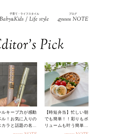
子育て・ライフスタイル
ブログ
Baby
Kids / Life style
4yuuu NOTE
&
ditor’s Pick
ールキープ力が感動
【時短弁当】忙しい朝
ベル！お気に入りの
でも簡単！！彩りもボ
スカラと話題の名品
リュームも叶う簡単そ
地
ぼろ弁当！