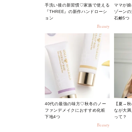
手洗い後の新習慣♡家族で使える
ママが娘
『THREE』の新作ハンドローシ
ゾーンの
ョン
石鹸5つ
Beauty
40代の最強の味方♡秋冬のノー
【夏→秋
ファンデメイクにおすすめ化粧
なが大満
下地4つ
って？
Beauty