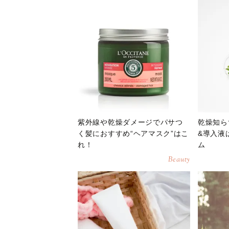
紫外線や乾燥ダメージでパサつ
乾燥知ら
く髪におすすめ“ヘアマスク”はこ
&導入液
れ！
ム
Beauty