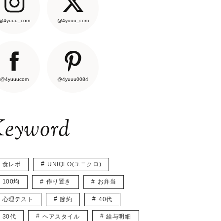
@4yuuu_com
@4yuuu_com
@4yuuucom
@4yuuu0084
eyword
食レポ
UNIQLO(ユニクロ)
100均
作り置き
お弁当
心理テスト
節約
40代
30代
ヘアスタイル
給与明細