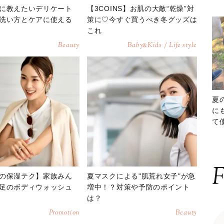
に教えたいデリケート
【3COINS】お肌の大敵“乾燥”対
洗い方とケアに使える
策に♡今すぐ買うべき冬グッズは
これ
Beauty
Baby
Kids / Life style
&
夏
に
て
ッ
F
の保湿テク】家族みん
夏マスクによる"肌荒れ女子"が急
足のボディウォッシュ
増中！？対策や予防のポイント
は？
Promotion
Beauty