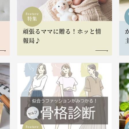
Feature
特集
頑張るママに贈る！ホッと情
報局♪
Feature