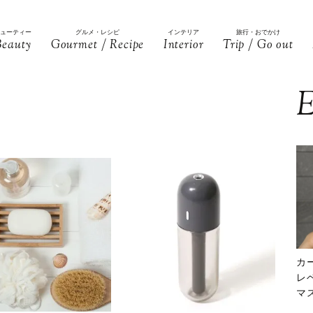
ビューティー
グルメ・レシピ
インテリア
旅行・おでかけ
Beauty
Gourmet / Recipe
Interior
Trip / Go out
E
カ
レ
マ
下