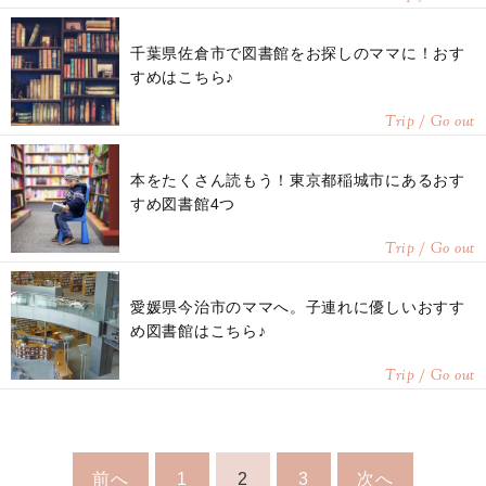
千葉県佐倉市で図書館をお探しのママに！おす
すめはこちら♪
Trip / Go out
本をたくさん読もう！東京都稲城市にあるおす
すめ図書館4つ
Trip / Go out
愛媛県今治市のママへ。子連れに優しいおすす
め図書館はこちら♪
Trip / Go out
前へ
1
2
3
次へ