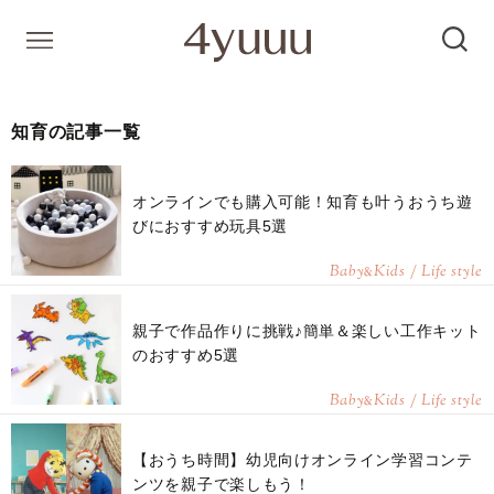
知育の記事一覧
オンラインでも購入可能！知育も叶うおうち遊
びにおすすめ玩具5選
Baby
Kids / Life style
&
親子で作品作りに挑戦♪簡単＆楽しい工作キット
のおすすめ5選
Baby
Kids / Life style
&
【おうち時間】幼児向けオンライン学習コンテ
ンツを親子で楽しもう！