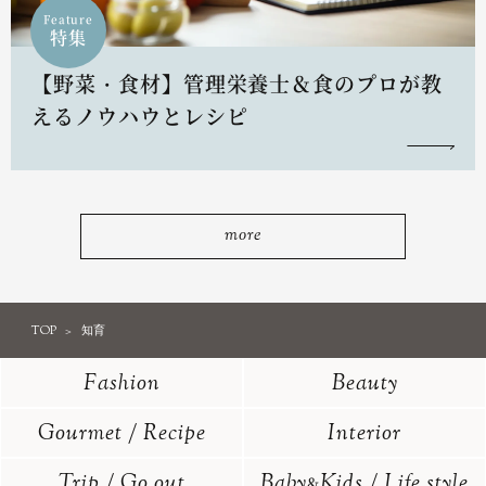
Feature
特集
【野菜・食材】管理栄養士＆食のプロが教
えるノウハウとレシピ
more
TOP
知育
Fashion
Beauty
Gourmet / Recipe
Interior
Trip / Go out
Baby
Kids / Life style
&