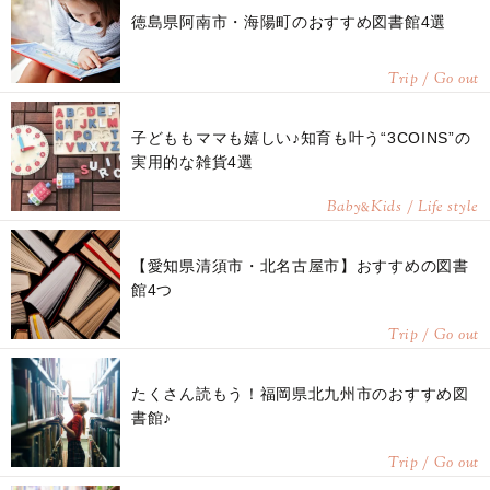
徳島県阿南市・海陽町のおすすめ図書館4選
Trip / Go out
子どももママも嬉しい♪知育も叶う“3COINS”の
実用的な雑貨4選
Baby
Kids / Life style
&
【愛知県清須市・北名古屋市】おすすめの図書
館4つ
Trip / Go out
たくさん読もう！福岡県北九州市のおすすめ図
書館♪
Trip / Go out