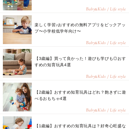
Baby
Kids / Life style
&
楽しく学習♪おすすめの無料アプリをピックアッ
プ〜小学校低学年向け〜
Baby
Kids / Life style
&
【3歳編】買って良かった！遊びも学びも◎おす
すめの知育玩具4選
Baby
Kids / Life style
&
【2歳編】おすすめ知育玩具はどれ？飽きずに遊
べるおもちゃ4選
Baby
Kids / Life style
&
【1歳編】おすすめの知育玩具は？好奇心旺盛な