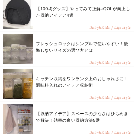
【100均グッズ】やってみて正解♪QOLが向上し
た収納アイデア4選
Baby
Kids / Life style
&
フレッシュロックはシンプルで使いやすい！後
悔しないサイズの選び方とは
Baby
Kids / Life style
&
キッチン収納をワンランク上のおしゃれさに！
調味料入れのアイデア収納術
Baby
Kids / Life style
&
【収納アイデア】スペースの少なさはひらめき
で解決！効率の良い収納方法5選
Baby
Kids / Life style
&