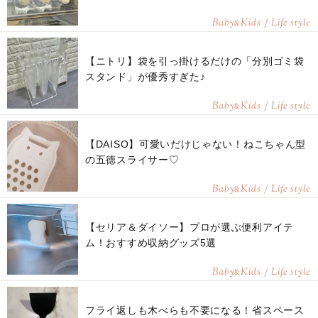
Baby
Kids / Life style
&
【ニトリ】袋を引っ掛けるだけの「分別ゴミ袋
スタンド」が優秀すぎた♪
Baby
Kids / Life style
&
【DAISO】可愛いだけじゃない！ねこちゃん型
の五徳スライサー♡
Baby
Kids / Life style
&
【セリア＆ダイソー】プロが選ぶ便利アイテ
ム！おすすめ収納グッズ5選
Baby
Kids / Life style
&
フライ返しも木べらも不要になる！省スペース