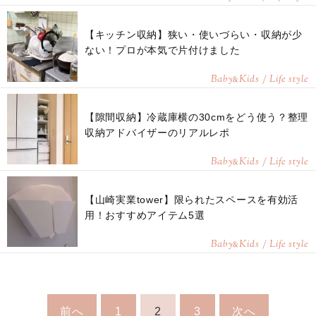
【キッチン収納】狭い・使いづらい・収納が少
ない！プロが本気で片付けました
Baby
Kids / Life style
&
【隙間収納】冷蔵庫横の30cmをどう使う？整理
収納アドバイザーのリアルレポ
Baby
Kids / Life style
&
【山崎実業tower】限られたスペースを有効活
用！おすすめアイテム5選
Baby
Kids / Life style
&
前へ
1
2
3
次へ