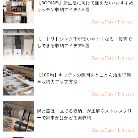
【3COINS】新生活に向けて揃えたい♪おすすめ
キッチン収納アイテム5選
Baby
Kids / Life style
&
【ニトリ】シンク下が使いやすくなる！賃貸で
もできる収納アイデア5選
Baby
Kids / Life style
&
【100均】キッチンの隙間をとことん活用♡簡
単収納力アップ方法
Baby
Kids / Life style
&
鍋と蓋は「立てる収納」が正解♡ストレスフリ
ーで家事がはかどる美収納
Baby
Kids / Life style
&