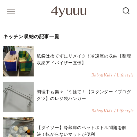
キッチン収納の記事一覧
紙袋は捨てずにリメイク！冷凍庫の収納【整理
収納アドバイザー直伝】
Baby
Kids / Life style
&
調理中も楽々ゴミ捨て！【スタンダードプロダ
クツ】のレジ袋ハンガー
Baby
Kids / Life style
&
【ダイソー】冷蔵庫のペットボトル問題を解
決！転がらないマットが便利