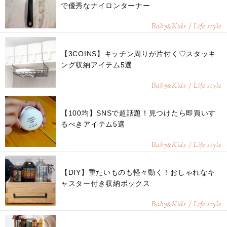
で優秀なナイロンターナー
Baby
Kids / Life style
&
【3COINS】キッチン周りが片付く♡スタッキ
ング収納アイテム5選
Baby
Kids / Life style
&
【100均】SNSで超話題！見つけたら即買いす
るべきアイテム5選
Baby
Kids / Life style
&
【DIY】重たいものも軽々動く！おしゃれなキ
ャスター付き収納ボックス
Baby
Kids / Life style
&