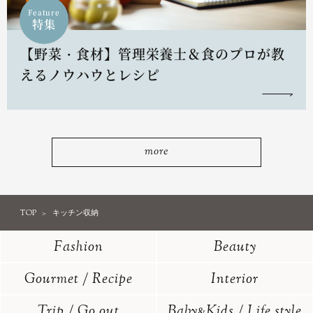
Feature
特集
【野菜・食材】管理栄養士＆食のプロが教
えるノウハウとレシピ
more
TOP
キッチン収納
Fashion
Beauty
Gourmet / Recipe
Interior
Trip / Go out
Baby
Kids / Life style
&