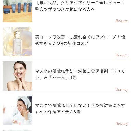
【無印良品】クリアケアシリーズ全レビュー！
毛穴やザラつきが気になる人へ
Beauty
美白・シワ改善・肌荒れ全てにアプロ―チ！優
秀すぎるDIORの新作コスメ
Beauty
マスクの肌荒れ予防・対策に♡保湿剤「ワセリ
ン」＆「バーム」8選
Beauty
マスクで肌荒れしていない！？乾燥対策におす
すめの保湿アイテム8選
Beauty