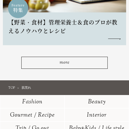
Feature
特集
【野菜・食材】管理栄養士＆食のプロが教
えるノウハウとレシピ
more
TOP
肌荒れ
Fashion
Beauty
Gourmet / Recipe
Interior
Trip / Go out
Baby
Kids / Life style
&