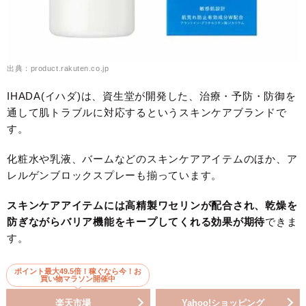
出典：product.rakuten.co.jp
IHADA(イハダ)は、資生堂が開発した、治療・予防・防御を
通して肌トラブルに対応するというスキンケアブランドで
す。
化粧水や乳液、バームなどのスキンケアアイテムのほか、ア
レルゲンブロックスプレーも揃っています。
スキンケアアイテムには高精製ワセリンが配合され、乾燥を
防ぎながらバリア機能をキープしてくれる効果が期待
できま
す。
ポイント最大49.5倍！稼ぐなら今！お
買い物マラソン開催中
楽天市場
Yahoo!ショッピング