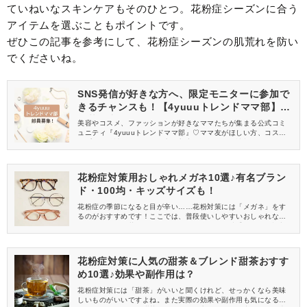
ていねいなスキンケアもそのひとつ。花粉症シーズンに合う
アイテムを選ぶこともポイントです。
ぜひこの記事を参考にして、花粉症シーズンの肌荒れを防い
でくださいね。
SNS発信が好きな方へ、限定モニターに参加で
きるチャンスも！【4yuuuトレンドママ部】部
員募集中
美容やコスメ、ファッションが好きなママたちが集まる公式コミ
ュニティ『4yuuuトレンドママ部』♡ママ友がほしい方、コスメサ
ンプルをお試ししてくれる方、美容やママ向けの情報を一緒に発
信してくれる方を募集しています！
花粉症対策用おしゃれメガネ10選♪有名ブラン
ド・100均・キッズサイズも！
花粉症の季節になると目が辛い……花粉対策には「メガネ」をす
るのがおすすめです！ここでは、普段使いしやすいおしゃれなデ
ザインや人気の花粉メガネなどをご紹介。使い勝手がいいと評判
の人気ブランドや100均、キッズサイズのものも取り上げていま
す。自分や家族用に今シーズンの花粉症対策メガネを探している
方は必見！きっと使ってみたいものが見つかりますよ！
花粉症対策に人気の甜茶＆ブレンド甜茶おすす
め10選♪効果や副作用は？
花粉症対策には「甜茶」がいいと聞くけれど、せっかくなら美味
しいものがいいですよね。また実際の効果や副作用も気になると