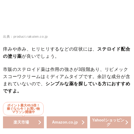
出典：product.rakuten.co.jp
痒みや赤み、ヒリヒリするなどの症状には、
ステロイド配合
の塗り薬
が良いでしょう。
市販のステロイド薬は作用の強さが3段階あり、リビメック
スコーワクリームはミディアムタイプです。余計な成分が含
まれていないので、
シンプルな薬を探している方におすすめ
ですよ。
ポイント最大49.5倍！
稼ぐなら今！お買い物
マラソン開催中
Yahoo!ショッピン
楽天市場
Amazon.co.jp
グ