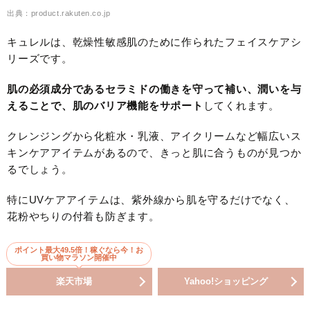
出典：product.rakuten.co.jp
キュレルは、乾燥性敏感肌のために作られたフェイスケアシ
リーズです。
肌の必須成分であるセラミドの働きを守って補い、潤いを与
えることで、肌のバリア機能をサポート
してくれます。
クレンジングから化粧水・乳液、アイクリームなど幅広いス
キンケアアイテムがあるので、きっと肌に合うものが見つか
るでしょう。
特にUVケアアイテムは、紫外線から肌を守るだけでなく、
花粉やちりの付着も防ぎます。
ポイント最大49.5倍！稼ぐなら今！お
買い物マラソン開催中
楽天市場
Yahoo!ショッピング