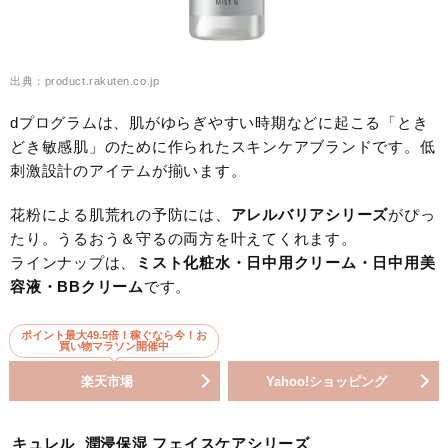
出典：product.rakuten.co.jp
dプログラムは、肌がゆらぎやすい時期などに起こる「とき
どき敏感肌」のために作られたスキンケアブランドです。低
刺激設計のアイテムが揃います。
花粉による肌荒れの予防には、
アレルバリアシリーズ
がぴっ
たり。うるおう＆守るの両方を叶えてくれます。
ラインナップは、
ミスト化粧水・日中用クリーム・日中用美
容液・BBクリーム
です。
ポイント最大49.5倍！稼ぐなら今！お
買い物マラソン開催中
楽天市場
Yahoo!ショッピング
キュレル 潤浸保湿 フェイスケアシリーズ