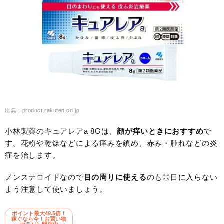
出典：product.rakuten.co.jp
小林製薬のキュアレアa 8Gは、
顔が痒いときにおすすめ
で
す。花粉や乾燥などによる痒みを鎮め、赤み・腫れなどの炎
症を治します。
ノンステロイドなので
目の周りに使える
のも◎目に入らない
よう注意して使いましょう。
ポイント最大49.5倍！
稼ぐなら今！お買い物