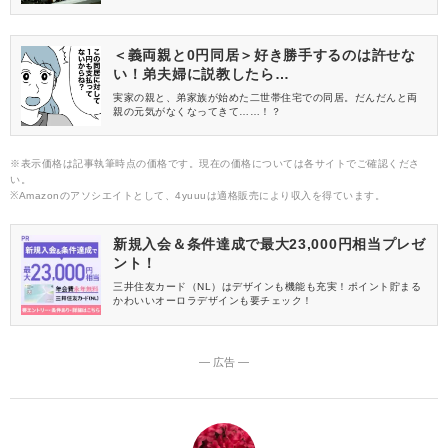
ころ。そこで今回は甜茶の正体や飲み方、おすすめ商品を取り上
げます♪ブレンド茶で、さらに飲みやすくなったものもピックアッ
プしていますよ。甜茶の魅力を知って、毎日飲むお茶のひとつに
加えてみてはいかがでしょう？
＜義両親と0円同居＞好き勝手するのは許せな
い！弟夫婦に説教したら…
実家の親と、弟家族が始めた二世帯住宅での同居。だんだんと両
親の元気がなくなってきて……！？
※表示価格は記事執筆時点の価格です。現在の価格については各サイトでご確認くださ
い。
※Amazonのアソシエイトとして、4yuuuは適格販売により収入を得ています。
新規入会＆条件達成で最大23,000円相当プレゼ
ント！
三井住友カード（NL）はデザインも機能も充実！ポイント貯まる
かわいいオーロラデザインも要チェック！
― 広告 ―