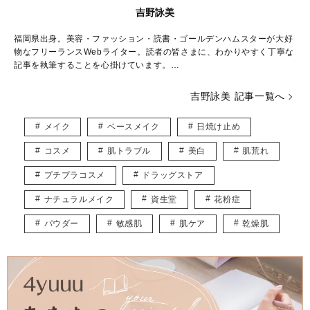
吉野詠美
福岡県出身。美容・ファッション・読書・ゴールデンハムスターが大好
物なフリーランスWebライター。読者の皆さまに、わかりやすく丁寧な
記事を執筆することを心掛けています。
日本コスメティック協会「コスメマイスター」「スキンケアマイスタ
吉野詠美 記事一覧へ
ー」資格取得。
メイク
ベースメイク
日焼け止め
▶︎▶︎ メンズスキンケア情報 ブログサイト
「メンズスキンケア学園」運営
コスメ
肌トラブル
美白
肌荒れ
https://mensskincaregakuen.com
プチプラコスメ
ドラッグストア
▶︎▶︎ email
eimiyoshino8686@gmail.com
ナチュラルメイク
資生堂
花粉症
記事の内容または商品についてのご質問はお答えいたしかねます。
パウダー
敏感肌
肌ケア
乾燥肌