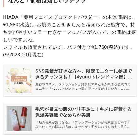
なんと！価格は嬉しいプチプラ
IHADA「薬用フェイスプロテクトパウダー」の本体価格は、
¥1,980(税込)。お肌のことをきちんと考えられた処方で、持
ち運びやすいミラー付きケースにパフが入ってこの価格は嬉
しいですよね。
レフィルも販売されていて、パフ付きで¥1,760(税込)です。
(※2023.10月現在)
SNS発信が好きな方へ、限定モニターに参加で
きるチャンスも！【4yuuuトレンドママ部】部
員募集中
美容やコスメ、ファッションが好きなママたちが集まる公式コミ
ュニティ『4yuuuトレンドママ部』♡ママ友がほしい方、コスメサ
ンプルをお試ししてくれる方、美容やママ向けの情報を一緒に発
信してくれる方を募集しています！
毛穴が目立つ肌のハリ不足に！キメに密着する
保湿美容液でなめらか美肌
「頬の毛穴が気になる」「ファンデーションが毛穴落ちしやすく
なった」とお悩みの方はいませんか？毛穴にハリを与えて目立ち
にくくすることでなめらかな素肌に導いてくれる美容液が、2023
年9月9日に新発売しました！ドラッグストアで購入できる要注目
の美容液をご紹介します♡