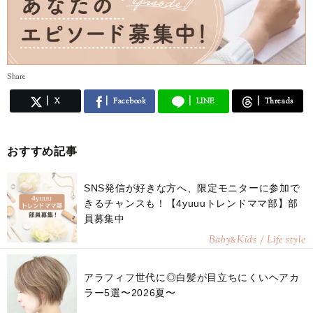
Share
X
Facebook
LINE
Threads
おすすめ記事
SNS発信が好きな方へ、限定モニターに参加で
きるチャンスも！【4yuuuトレンドママ部】部
員募集中
Baby
Kids / Life style
&
アラフィフ世代に◎白髪が目立ちにくいヘアカ
ラー5選〜2026夏〜