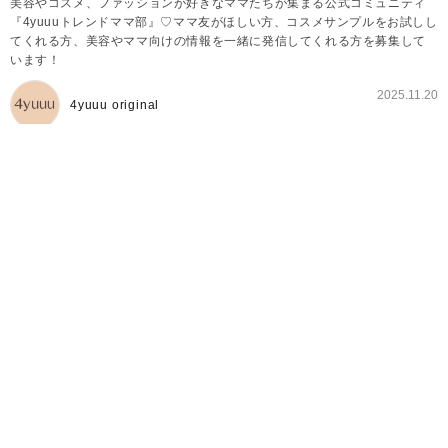
美容やコスメ、ファッションが好きなママたちが集まる公式コミュニティ
『4yuuuトレンドママ部』♡ママ友がほしい方、コスメサンプルをお試しし
てくれる方、美容やママ向けの情報を一緒に発信してくれる方を募集して
います！
2025.11.20
4yuuu original
4yuuuトレンドママ部とは