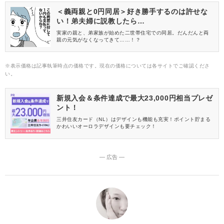
＜義両親と0円同居＞好き勝手するのは許せな
い！弟夫婦に説教したら…
実家の親と、弟家族が始めた二世帯住宅での同居。だんだんと両
親の元気がなくなってきて……！？
※表示価格は記事執筆時点の価格です。現在の価格については各サイトでご確認くださ
い。
新規入会＆条件達成で最大23,000円相当プレゼ
ント！
三井住友カード（NL）はデザインも機能も充実！ポイント貯まる
かわいいオーロラデザインも要チェック！
― 広告 ―