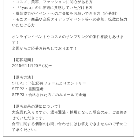
・コスメ、美容、ファッションに関心がある方
・『4yuuu』の世界観に共感していただける方
・撮影協力やイベントへのご参加をお願いできる方（応募制）
・モニター商品や企業タイアップイベント等への参加、拡散に協力
いただける方
オンラインイベントやコスメのサンプリングの案件相談もありま
す！
全国からご応募お待ちしております！
【応募期間】
2025年11月20日(木)〜
【選考方法】
STEP1：下記応募フォームよりエントリー
STEP2：書類選考
STEP3：合格された方にのみメールで通知
【選考結果の通知について】
大変恐れ入りますが、選考通過・採用となった場合のみ、ご連絡さ
せていただきます。
合否に関する個別のお問い合わせにはお答えできませんので予めご
了承ください。