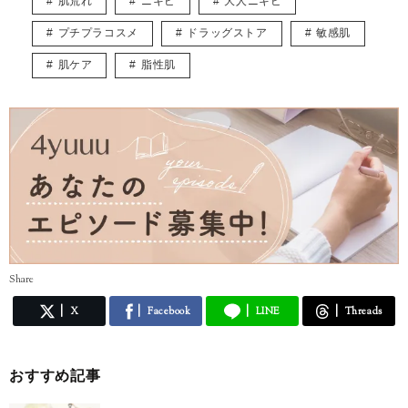
肌荒れ
ニキビ
大人ニキビ
https://mensskincaregakuen.com
プチプラコスメ
ドラッグストア
敏感肌
▶︎▶︎ email
eimiyoshino8686@gmail.com
肌ケア
脂性肌
記事の内容または商品についてのご質問はお答えいたしかねます。
Share
X
Facebook
LINE
Threads
おすすめ記事