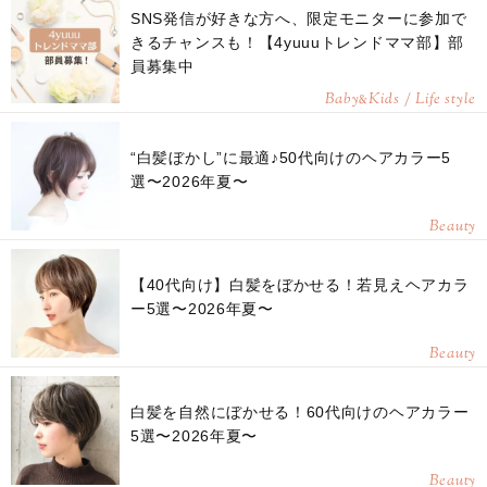
SNS発信が好きな方へ、限定モニターに参加で
きるチャンスも！【4yuuuトレンドママ部】部
員募集中
Baby
Kids / Life style
&
“白髪ぼかし”に最適♪50代向けのヘアカラー5
選〜2026年夏〜
Beauty
【40代向け】白髪をぼかせる！若見えヘアカラ
ー5選〜2026年夏〜
Beauty
白髪を自然にぼかせる！60代向けのヘアカラー
5選〜2026年夏〜
Beauty