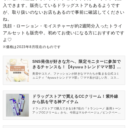
入できます。販売しているドラッグストアもあるようです
が、取り扱いのないお店もあるので事前に確認してください
ね。
洗顔・ローション・モイスチャーが約2週間分入ったトライ
アルセットも販売中。初めてお使いになる方におすすめです
よ♡
※価格は2023年8月現在のものです
SNS発信が好きな方へ、限定モニターに参加で
きるチャンスも！【4yuuuトレンドママ部】部
員募集中
美容やコスメ、ファッションが好きなママたちが集まる公式コミ
ュニティ『4yuuuトレンドママ部』♡ママ友がほしい方、コスメサ
ンプルをお試ししてくれる方、美容やママ向けの情報を一緒に発
信してくれる方を募集しています！
ドラッグストアで買えるCCクリーム！紫外線
から肌を守る神アイテム
ドラッグストアで購入できる1本7役の『トランシーノ 薬用トーン
アップCCクリーム』から、今回はマルチベージュ／ピンクベージ
ュの2色をご紹介します。 ひと塗りでツヤ・透明感をアップしな
がら、日中のダメージも防御。忙しい朝に時短ができる優秀CCク
リームですよ。