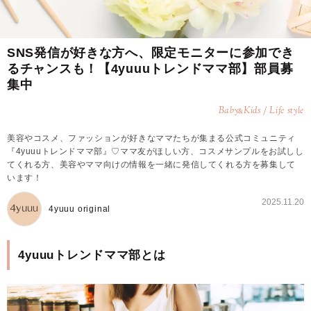
SNS発信が好きな方へ、限定モニターに参加でき
るチャンスも！【4yuuuトレンドママ部】部員募
集中
Baby
Kids / Life style
&
美容やコスメ、ファッションが好きなママたちが集まる公式コミュニティ
『4yuuuトレンドママ部』♡ママ友がほしい方、コスメサンプルをお試しし
てくれる方、美容やママ向けの情報を一緒に発信してくれる方を募集して
います！
2025.11.20
4yuuu original
4yuuuトレンドママ部とは