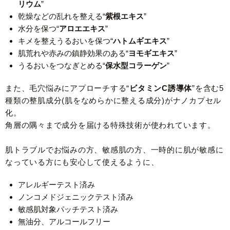
リウム
”
乾燥などの乱れを整える“
紫根エキス
”
水分を保つ“
アロエエキス
”
キメを整えうるおいを保つ“
ハトムギエキス
”
肌荒れや赤みの鎮静効果のある“
ヨモギエキス
”
うるおいをつなぎとめる“
保水型コラーゲン
”
また、毛穴悩みにアプローチする“
ビタミンC誘導体
”を含む5
種類の整肌成分(肌をなめらかに整える成分)がナノカプセル
化。
角層の隅々まで成分を届ける特殊技術が使われています。
肌トラブルでお悩みの方、敏感肌の方、一時的に肌が敏感に
なっている方にも安心して使えるように、
アレルギーテスト済み
ノンコメドジェニックテスト済み
敏感肌対象パッチテスト済み
無油分、アルコールフリー