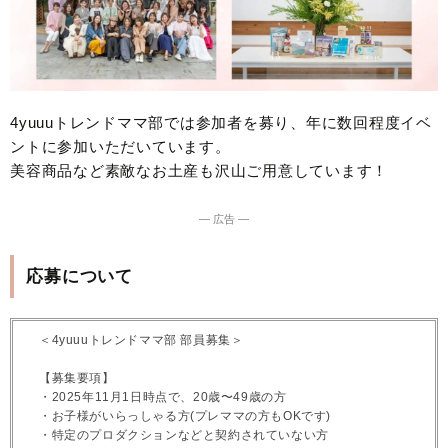
4yuuuトレンドママ部では参加者を募り、年に数回程度イベ
ントに参加いただいています。
美容商品など素敵なお土産も沢山ご用意しています！
― 広告 ―
応募について
＜4yuuuトレンドママ部 部員募集＞
【募集要項】
・2025年11月1日時点で、20歳〜49歳の方
・お子様がいらっしゃる方(プレママの方もOKです)
・特定のプロダクションなどと契約されていない方