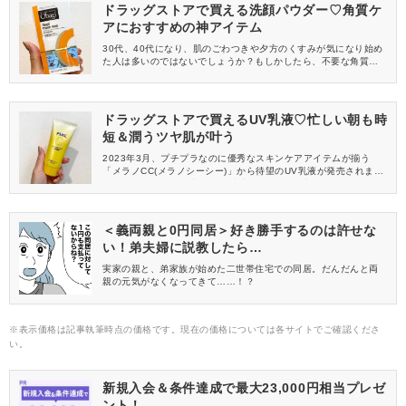
ドラッグストアで買える洗顔パウダー♡角質ケ
アにおすすめの神アイテム
30代、40代になり、肌のごわつきや夕方のくすみが気になり始め
た人は多いのではないでしょうか？もしかしたら、不要な角質が
溜まってしまっているのかも……。そこで今回は、大人肌を乾燥
させず角質ケアができるObagi(オバジ)の「オバジC酵素洗顔パウ
ダー」をご紹介します。ビラごわつきやくすみが気になる方は、
ぜひチェックしてみてください。
ドラッグストアで買えるUV乳液♡忙しい朝も時
短＆潤うツヤ肌が叶う
2023年3月、プチプラなのに優秀なスキンケアアイテムが揃う
「メラノCC(メラノシーシー)」から待望のUV乳液が発売されまし
た！ 今回は、忙しい朝でも化粧水の後にこれ1本でスキンケアが
完了する「メラノCC ディープケアUV乳液」の魅力を深堀りしま
す。 時間がないときでもしっかりスキンケアをしたい人必見！ぜ
ひチェックしてみてください。
＜義両親と0円同居＞好き勝手するのは許せな
い！弟夫婦に説教したら…
実家の親と、弟家族が始めた二世帯住宅での同居。だんだんと両
親の元気がなくなってきて……！？
※表示価格は記事執筆時点の価格です。現在の価格については各サイトでご確認くださ
い。
新規入会＆条件達成で最大23,000円相当プレゼ
ント！